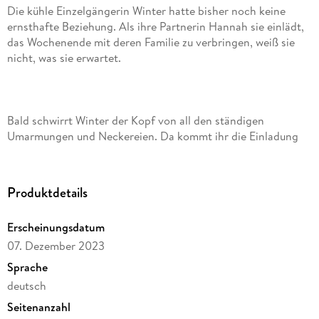
Die kühle Einzelgängerin Winter hatte bisher noch keine
ernsthafte Beziehung. Als ihre Partnerin Hannah sie einlädt,
das Wochenende mit deren Familie zu verbringen, weiß sie
Bald schwirrt Winter der Kopf von all den ständigen
Umarmungen und Neckereien. Da kommt ihr die Einladung
von Hannahs Vater, mit ihm fischen zu gehen, nur allzu recht.
Immerhin glaubt sie, eine einzige Sache über das Angeln zu
Produktdetails
Erscheinungsdatum
07. Dezember 2023
Anstelle der ersehnten Stille erwartet sie jedoch eine
Sprache
deutsch
Seitenanzahl