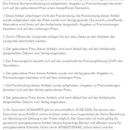
Die frühere Buchpreisbindung ist aufgehoben. Angaben zu Preissenkungen beziehen
sich auf den gebundenen Preis eines mangelfreien Exemplars.
Diese Artikel unterliegen nicht der Preisbindung, die Preisbindung dieser Artikel
2
wurde aufgehoben oder der Preis wurde vom Verlag gesenkt. Die jeweils zutreffende
Alternative wird Ihnen auf der Artikelseite dargestellt. Angaben zu Preissenkungen
beziehen sich auf den vorherigen Preis.
Durch Öffnen der Leseprobe willigen Sie ein, dass Daten an den Anbieter der
3
Leseprobe übermittelt werden.
Der gebundene Preis dieses Artikels wird nach Ablauf des auf der Artikelseite
4
dargestellten Datums vom Verlag angehoben.
Der Preisvergleich bezieht sich auf die unverbindliche Preisempfehlung (UVP) des
5
Herstellers.
Der gebundene Preis dieses Artikels wurde vom Verlag gesenkt. Angaben zu
6
Preissenkungen beziehen sich auf den vorherigen Preis.
Die Preisbindung dieses Artikels wurde aufgehoben. Angaben zu Preissenkungen
7
beziehen sich auf den letzten gebundenen Preis.
Der gebundene Preis dieses Artikels wird nach Ablauf des auf der Artikelseite
8
dargestellten Datums vom Verlag angehoben.
Ihr Gutschein SOMMER13 gilt bis einschließlich 10.08.2026. Sie können den
12
Gutschein ausschließlich online einlösen unter www.hugendubel.de. Keine Bestellung
zur Abholung mit Zahlung in der Filiale möglich. Der Gutschein ist nicht gültig für
gesetzlich preisgebundene Artikel (deutschsprachige Bücher und eBooks) sowie für
preisgebundene Kalender, tolino shine (4016621130466), tolino select und das