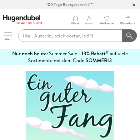
100 Tage Rückgaberecht***
Abholung in über 100 Filialen
Filiale
Konto
Merkzettel
Warenkorb
Hugendubel
Menu
Nur noch heute:
Summer Sale -
13% Rabatt
auf viele
12
mehr
Sortimente mit dem Code
SOMMER13
erfahren