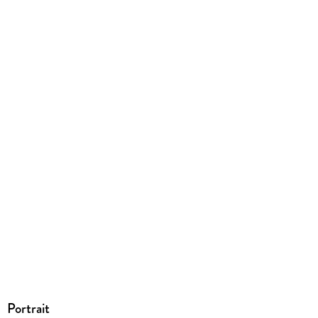
EBOOK
Dateiformat
EPUB
ISBN
9783963248603
Portrait