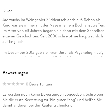
Jae
Jae wuchs im Weingebiet Süddeutschlands auf. Schon als
Kind war sie immer mit der Nase in einem Buch anzutreffen.
Im Alter von elf Jahren begann sie dann mit dem Schreiben
eigener Geschichten. Seit 2006 schreibt sie hauptsächlich
auf Englisch.
Im Dezember 2013 gab sie ihren Beruf als Psychologin auf,
um Vollzeitschriftstellerin und Teilzeitlektorin zu werden. In
ihrer Freizeit liest sie nach wie vor gerne, frönt ihrem
Eiscreme- und Schreibwarenfaible und schaut viel zu viele
Bewertungen
Krimiserien.
0 Bewertungen
Es wurden noch keine Bewertungen abgegeben. Schreiben
Sie die erste Bewertung zu "Ein guter Fang" und helfen Sie
damit anderen bei der Kaufentscheidung.