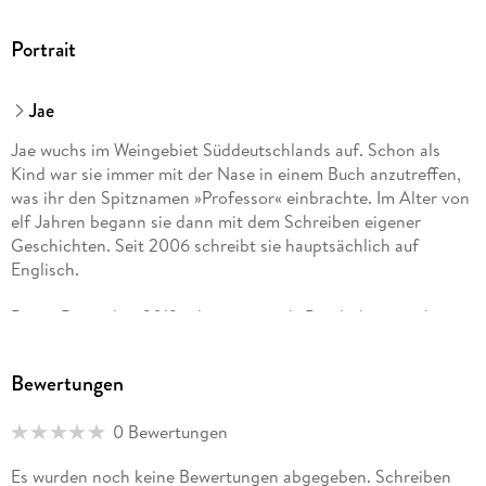
Portrait
Jae
Jae wuchs im Weingebiet Süddeutschlands auf. Schon als
Kind war sie immer mit der Nase in einem Buch anzutreffen,
was ihr den Spitznamen »Professor« einbrachte. Im Alter von
elf Jahren begann sie dann mit dem Schreiben eigener
Geschichten. Seit 2006 schreibt sie hauptsächlich auf
Englisch.
Bis im Dezember 2013 arbeitete sie als Psychologin, gab
dann aber ihren Beruf auf, um Vollzeitschriftstellerin und
Teilzeitlektorin zu werden. In ihrer Freizeit liest sie nach wie
Bewertungen
vor gerne, frönt ihrem Eiscreme- und Schreibwarenfaible und
schaut viel zu viele Krimiserien.
0 Bewertungen
Es wurden noch keine Bewertungen abgegeben. Schreiben