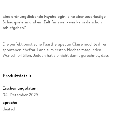
Eine ordnungsliebende Psychologin, eine abenteuerlustige
Schauspielerin und ein Zelt für zwei - was kann da schon
schiefgehen?
Die perfektionistische Paartherapeutin Claire möchte ihrer
spontanen Ehefrau Lana zum ersten Hochzeitstag jeden
Wunsch erfüllen. Jedoch hat sie nicht damit gerechnet, dass
Lana sich einen Campingausflug wünscht.
Produktdetails
Claires Vorstellung von Abenteuerurlaub ist ein Hotel ohne
Zimmerservice. Trotzdem willigt sie ein, mit Lana zelten zu
Erscheinungsdatum
gehen. Eine Nacht im Wald wird sie schon nicht umbringen . .
. oder doch?
04. Dezember 2025
Sprache
deutsch
"Ein Zelt für zwei" ist eine lustige, herzerwärmende