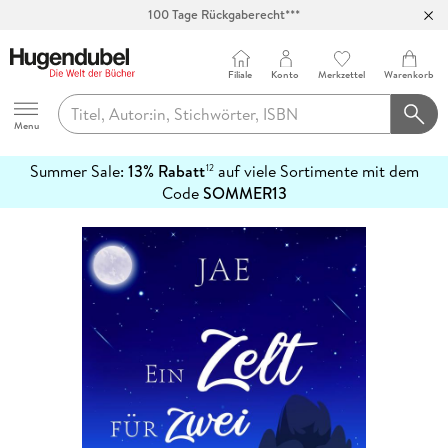
100 Tage Rückgaberecht***
Abholung in über 100 Filialen
Filiale
Konto
Merkzettel
Warenkorb
Hugendubel
Menu
Summer Sale:
13% Rabatt
auf viele Sortimente mit dem
12
mehr
Code
SOMMER13
erfahren