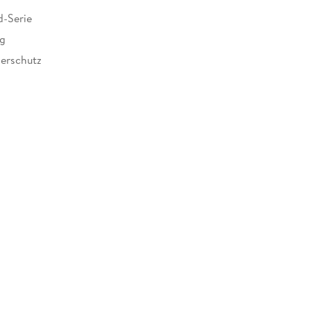
-Serie
ag
erschutz
246593