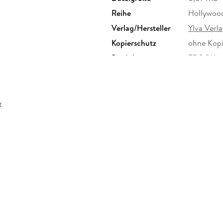
Reihe
Hollywood
Verlag/Hersteller
Ylva Verl
Kopierschutz
ohne Kopi
Produktart
EBOOK
ISBN
9783963
t