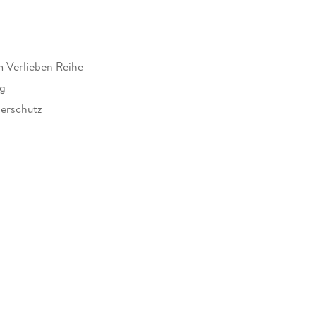
m Verlieben Reihe
ag
erschutz
249006