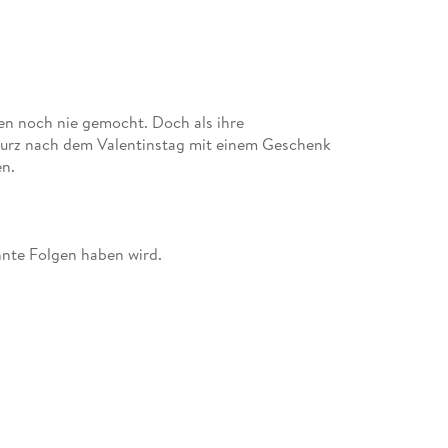
en noch nie gemocht. Doch als ihre
 kurz nach dem Valentinstag mit einem Geschenk
zung des lesbischen Liebesromans Bachelorette