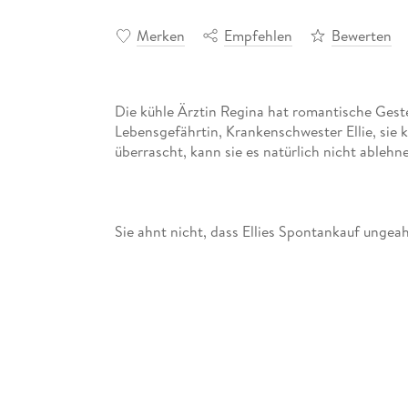
Merken
Empfehlen
Bewerten
Die kühle Ärztin Regina hat romantische Gest
Lebensgefährtin, Krankenschwester Ellie, sie
"Pusteblumen-Wünsche" ist eine kurze Fortset
Nummer zwölf von Jae.