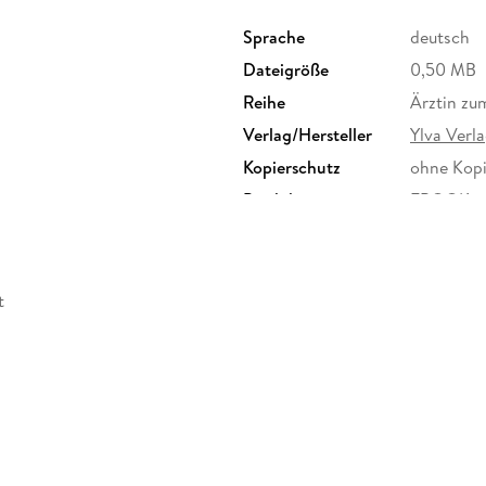
Sprache
deutsch
Dateigröße
0,50 MB
Reihe
Ärztin zu
Verlag/Hersteller
Ylva Verl
Kopierschutz
ohne Kopi
Produktart
EBOOK
ISBN
9783963
t