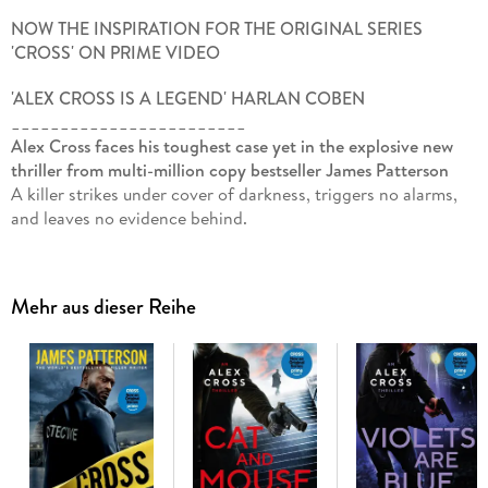
NOW THE INSPIRATION FOR THE ORIGINAL SERIES
'CROSS' ON PRIME VIDEO
'ALEX CROSS IS A LEGEND' HARLAN COBEN
________________________
Alex Cross faces his toughest case yet in the explosive new
thriller from multi-million copy bestseller James Patterson
A killer strikes under cover of darkness, triggers no alarms,
and leaves no evidence behind.
Detective Alex Cross is on the hunt of a killer who is
targeting entire families around Washington, DC.
But Cross isn't the only one investigating - a charismatic
Mehr aus dieser Reihe
true-crime author has spotted patterns in the case of 'The
Family Man' killer that others have missed.
It's up to Cross to determine whether the writer's theories are
fact or fiction - before another family falls victim.
________________________
Readers are loving
Triple Cross
. . .
'Another 5 star read'
'Non-stop action from beginning to end'