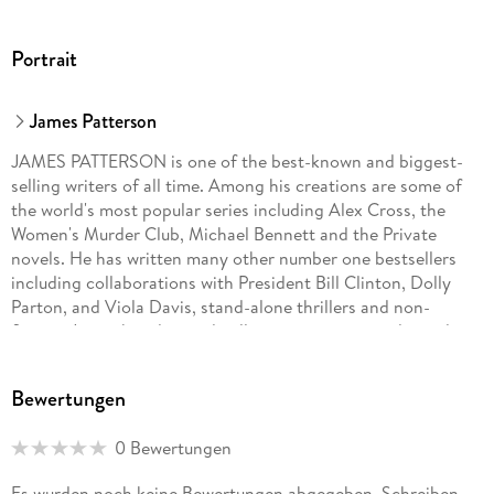
Portrait
James Patterson
JAMES PATTERSON is one of the best-known and biggest-
selling writers of all time. Among his creations are some of
the world's most popular series including Alex Cross, the
Women's Murder Club, Michael Bennett and the Private
novels. He has written many other number one bestsellers
including collaborations with President Bill Clinton, Dolly
Parton, and Viola Davis, stand-alone thrillers and non-
fiction. James has donated millions in grants to independent
bookshops and has been the most borrowed adult author in
UK libraries for the past fourteen years in a row. He lives in
Bewertungen
Florida with his family.
0 Bewertungen
Es wurden noch keine Bewertungen abgegeben. Schreiben