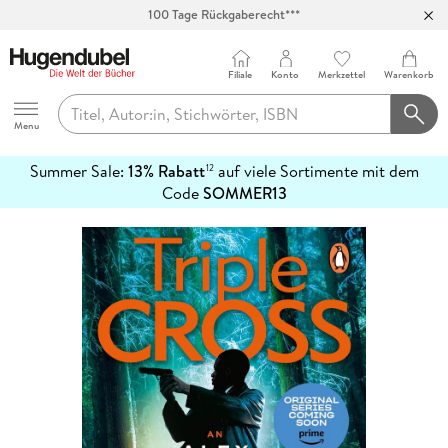
100 Tage Rückgaberecht***
Abholung in über 100 Filialen
Filiale
Konto
Merkzettel
Warenkorb
Hugendubel
Menu
Summer Sale:
13% Rabatt
auf viele Sortimente mit dem
12
mehr
Code
SOMMER13
erfahren