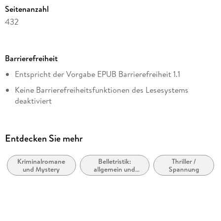
Seitenanzahl
432
Dateigröße
9,10 MB
Barrierefreiheit
Reihe
Entspricht der Vorgabe EPUB Barrierefreiheit 1.1
Alex Cross
Keine Barrierefreiheitsfunktionen des Lesesystems
Autor/Autorin
deaktiviert
James Patterson
Navigierbares Inhaltsverzeichnis
Verlag/Hersteller
Logische Lesereihenfolge eingehalten
Cornerstone
Entdecken Sie mehr
Seitenzahlen entsprechen der gedruckten Ausgabe
Kopierschutz
mit Adobe-DRM-Kopierschutz
Kriminalromane
Belletristik:
Thriller /
Sprachkennzeichnung vorhanden
und Mystery
allgemein und
Spannung
Produktart
literarisch, nicht
Inhalt auch ohne Farbwahrnehmung verständlich
nach Genre
EBOOK
dargestellt
Dateiformat
Hoher Farbkontrast für bessere Lesbarkeit
EPUB
Navigation über vorherige/nächste Abschnitte möglich