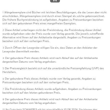
Mängelexemplare sind Bücher mit leichten Beschädigungen, die das Lesen aber nicht
1
einschränken. Mängelexemplare sind durch einen Stempel als solche gekennzeichnet.
Die frühere Buchpreisbindung ist aufgehoben. Angaben zu Preissenkungen beziehen
sich auf den gebundenen Preis eines mangelfreien Exemplars.
Diese Artikel unterliegen nicht der Preisbindung, die Preisbindung dieser Artikel
2
wurde aufgehoben oder der Preis wurde vom Verlag gesenkt. Die jeweils zutreffende
Alternative wird Ihnen auf der Artikelseite dargestellt. Angaben zu Preissenkungen
beziehen sich auf den vorherigen Preis.
Durch Öffnen der Leseprobe willigen Sie ein, dass Daten an den Anbieter der
3
Leseprobe übermittelt werden.
Der gebundene Preis dieses Artikels wird nach Ablauf des auf der Artikelseite
4
dargestellten Datums vom Verlag angehoben.
Der Preisvergleich bezieht sich auf die unverbindliche Preisempfehlung (UVP) des
5
Herstellers.
Der gebundene Preis dieses Artikels wurde vom Verlag gesenkt. Angaben zu
6
Preissenkungen beziehen sich auf den vorherigen Preis.
Die Preisbindung dieses Artikels wurde aufgehoben. Angaben zu Preissenkungen
7
beziehen sich auf den letzten gebundenen Preis.
Der gebundene Preis dieses Artikels wird nach Ablauf des auf der Artikelseite
8
dargestellten Datums vom Verlag angehoben.
Ihr Gutschein SOMMER13 gilt bis einschließlich 10.08.2026. Sie können den
12