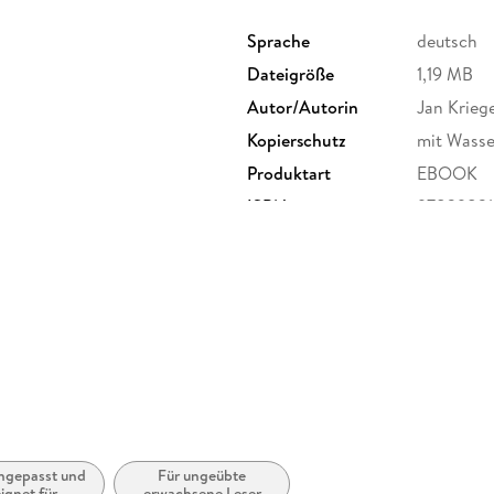
Sprache
deutsch
Dateigröße
1,19 MB
Autor/Autorin
Jan Krieg
Kopierschutz
mit Wasse
Produktart
EBOOK
ISBN
97839821
angepasst und
Für ungeübte
ignet für
erwachsene Leser