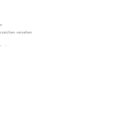
er
rzeichen versehen
56811