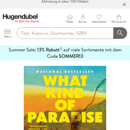
Bücher versandkostenfrei*
100 Tage Rückgaberecht***
Abholung in über 100 Filialen
Filiale
Konto
Merkzettel
Warenkorb
Hugendubel
Menu
Summer Sale:
13% Rabatt
auf viele Sortimente mit dem
12
mehr
Code
SOMMER13
erfahren