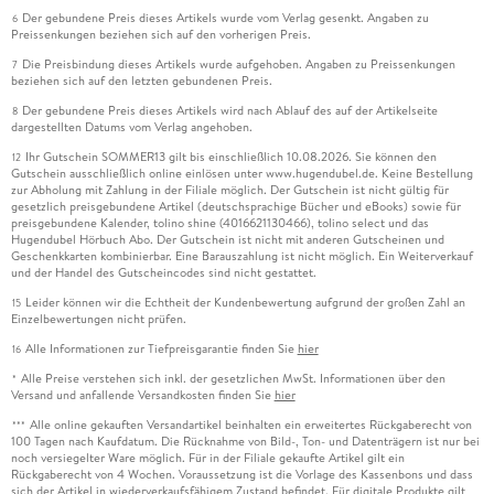
Der gebundene Preis dieses Artikels wurde vom Verlag gesenkt. Angaben zu
6
Preissenkungen beziehen sich auf den vorherigen Preis.
Die Preisbindung dieses Artikels wurde aufgehoben. Angaben zu Preissenkungen
7
beziehen sich auf den letzten gebundenen Preis.
Der gebundene Preis dieses Artikels wird nach Ablauf des auf der Artikelseite
8
dargestellten Datums vom Verlag angehoben.
Ihr Gutschein SOMMER13 gilt bis einschließlich 10.08.2026. Sie können den
12
Gutschein ausschließlich online einlösen unter www.hugendubel.de. Keine Bestellung
zur Abholung mit Zahlung in der Filiale möglich. Der Gutschein ist nicht gültig für
gesetzlich preisgebundene Artikel (deutschsprachige Bücher und eBooks) sowie für
preisgebundene Kalender, tolino shine (4016621130466), tolino select und das
Hugendubel Hörbuch Abo. Der Gutschein ist nicht mit anderen Gutscheinen und
Geschenkkarten kombinierbar. Eine Barauszahlung ist nicht möglich. Ein Weiterverkauf
und der Handel des Gutscheincodes sind nicht gestattet.
Leider können wir die Echtheit der Kundenbewertung aufgrund der großen Zahl an
15
Einzelbewertungen nicht prüfen.
Alle Informationen zur Tiefpreisgarantie finden Sie
hier
16
Alle Preise verstehen sich inkl. der gesetzlichen MwSt. Informationen über den
*
Versand und anfallende Versandkosten finden Sie
hier
Alle online gekauften Versandartikel beinhalten ein erweitertes Rückgaberecht von
***
100 Tagen nach Kaufdatum. Die Rücknahme von Bild-, Ton- und Datenträgern ist nur bei
noch versiegelter Ware möglich. Für in der Filiale gekaufte Artikel gilt ein
Rückgaberecht von 4 Wochen. Voraussetzung ist die Vorlage des Kassenbons und dass
sich der Artikel in wiederverkaufsfähigem Zustand befindet. Für digitale Produkte gilt