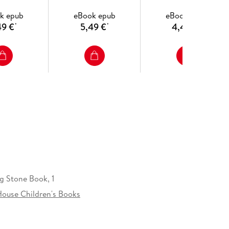
k epub
eBook epub
eBook epub
49 €
5,49 €
4,49 €
*
*
*
g Stone Book, 1
ouse Children's Books