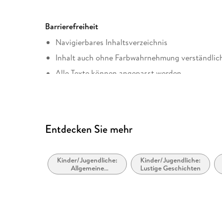
ISBN
9780307830227
Barrierefreiheit
Navigierbares Inhaltsverzeichnis
Inhalt auch ohne Farbwahrnehmung verständlich
Alle Texte können angepasst werden
Entdecken Sie mehr
Kinder/Jugendliche:
Kinder/Jugendliche:
Allgemeine
Lustige Geschichten
Interessen: Landleben