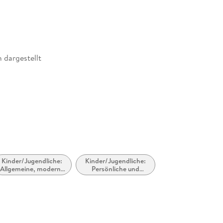
 dargestellt
Kinder/Jugendliche:
Kinder/Jugendliche:
Allgemeine, moderne
Persönliche und
und zeitgenössische
soziale Themen: Erste
Belletristik
/ neue Erfahrungen
und
Lebensveränderungen