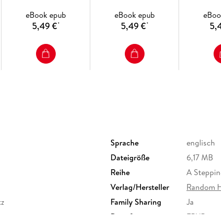
eBook epub
eBook epub
eBoo
5,49 €
5,49 €
5,
*
*
Sprache
englisch
Dateigröße
6,17 MB
Reihe
A Steppin
Verlag/Hersteller
Random H
tz
Family Sharing
Ja
Dateiformat
EPUB