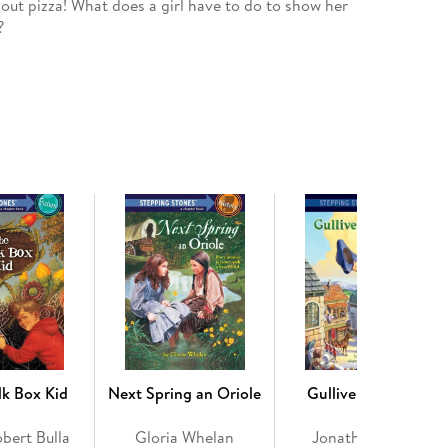
out pizza! What does a girl have to do to show her
?
lk Box Kid
Next Spring an Oriole
Gulliver's Travels
bert Bulla
Gloria Whelan
Jonathan Swift