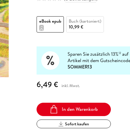
Fremdsprachige Bücher
n Lernhilfen
 Jugendbücher
eiber
Hörbuch Downloads im Bundle
cher
 Vergleich
 Puzzlezubehör
Lernen
New Adult
STABILO
Taschenbücher
hilfen
hriller
 Backen
er
lender
Ratgeber
eBook epub
Buch (kartoniert)
op
hriller
Romance
10,99 €
Sachbücher
precher:innen
Science Fiction
Fremdsprachige Bücher
Sparen Sie zusätzlich 13%
auf 
12
Artikel mit dem Gutscheincode
SOMMER13
6,49 €
inkl. Mwst.
In den Warenkorb
Sofort kaufen