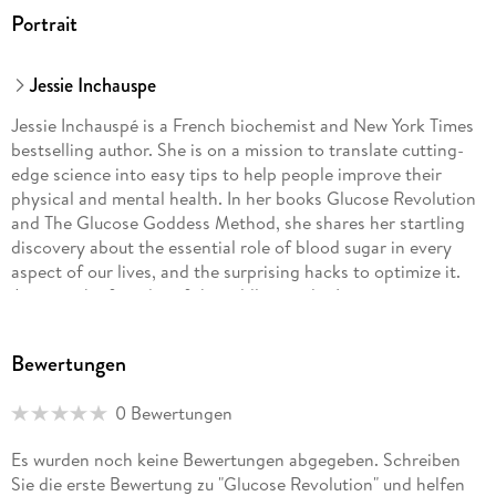
Portrait
Jessie Inchauspe
Jessie Inchauspé is a French biochemist and New York Times
bestselling author. She is on a mission to translate cutting-
edge science into easy tips to help people improve their
physical and mental health. In her books Glucose Revolution
and The Glucose Goddess Method, she shares her startling
discovery about the essential role of blood sugar in every
aspect of our lives, and the surprising hacks to optimize it.
Jessie is the founder of the wildly popular Instagram account
@GlucoseGoddess, where she teaches over two million
people about transformative food habits. She holds a BSc in
Bewertungen
mathematics from King's College, London, and an MSc in
biochemistry from Georgetown University.
0 Bewertungen
Es wurden noch keine Bewertungen abgegeben. Schreiben
Sie die erste Bewertung zu "Glucose Revolution" und helfen