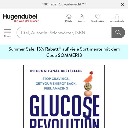
100 Tage Rückgaberecht***
Abholung in über 100 Filialen
Filiale
Konto
Merkzettel
Warenkorb
Hugendubel
Menu
Summer Sale:
13% Rabatt
auf viele Sortimente mit dem
12
mehr
Code
SOMMER13
erfahren