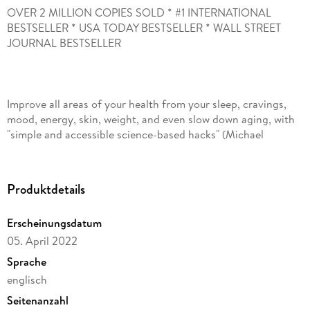
OVER 2 MILLION COPIES SOLD * #1 INTERNATIONAL
BESTSELLER * USA TODAY BESTSELLER * WALL STREET
Improve all areas of your health from your sleep, cravings,
mood, energy, skin, weight, and even slow down aging, with
"simple and accessible science-based hacks" (Michael
Mosley, MD, #1 New York Times bestselling author of The
Fast Diet) to manage your glucose levels while still eating the
Produktdetails
Erscheinungsdatum
05. April 2022
Glucose, or blood sugar, is a tiny molecule in our body that
has a huge impact on our health. It enters our bloodstream
Sprache
through the starchy or sweet foods we eat. Ninety percent of
englisch
us suffer from too much glucose in our system and most of us
Seitenanzahl