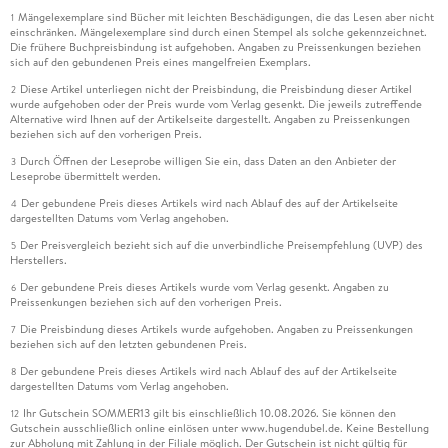
Mängelexemplare sind Bücher mit leichten Beschädigungen, die das Lesen aber nicht
1
einschränken. Mängelexemplare sind durch einen Stempel als solche gekennzeichnet.
Die frühere Buchpreisbindung ist aufgehoben. Angaben zu Preissenkungen beziehen
sich auf den gebundenen Preis eines mangelfreien Exemplars.
Diese Artikel unterliegen nicht der Preisbindung, die Preisbindung dieser Artikel
2
wurde aufgehoben oder der Preis wurde vom Verlag gesenkt. Die jeweils zutreffende
Alternative wird Ihnen auf der Artikelseite dargestellt. Angaben zu Preissenkungen
beziehen sich auf den vorherigen Preis.
Durch Öffnen der Leseprobe willigen Sie ein, dass Daten an den Anbieter der
3
Leseprobe übermittelt werden.
Der gebundene Preis dieses Artikels wird nach Ablauf des auf der Artikelseite
4
dargestellten Datums vom Verlag angehoben.
Der Preisvergleich bezieht sich auf die unverbindliche Preisempfehlung (UVP) des
5
Herstellers.
Der gebundene Preis dieses Artikels wurde vom Verlag gesenkt. Angaben zu
6
Preissenkungen beziehen sich auf den vorherigen Preis.
Die Preisbindung dieses Artikels wurde aufgehoben. Angaben zu Preissenkungen
7
beziehen sich auf den letzten gebundenen Preis.
Der gebundene Preis dieses Artikels wird nach Ablauf des auf der Artikelseite
8
dargestellten Datums vom Verlag angehoben.
Ihr Gutschein SOMMER13 gilt bis einschließlich 10.08.2026. Sie können den
12
Gutschein ausschließlich online einlösen unter www.hugendubel.de. Keine Bestellung
zur Abholung mit Zahlung in der Filiale möglich. Der Gutschein ist nicht gültig für