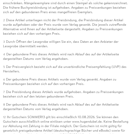
einschränken. Mängelexemplare sind durch einen Stempel als solche gekennzeichnet.
Die frühere Buchpreisbindung ist aufgehoben. Angaben zu Preissenkungen beziehen
sich auf den gebundenen Preis eines mangelfreien Exemplars.
Diese Artikel unterliegen nicht der Preisbindung, die Preisbindung dieser Artikel
2
wurde aufgehoben oder der Preis wurde vom Verlag gesenkt. Die jeweils zutreffende
Alternative wird Ihnen auf der Artikelseite dargestellt. Angaben zu Preissenkungen
beziehen sich auf den vorherigen Preis.
Durch Öffnen der Leseprobe willigen Sie ein, dass Daten an den Anbieter der
3
Leseprobe übermittelt werden.
Der gebundene Preis dieses Artikels wird nach Ablauf des auf der Artikelseite
4
dargestellten Datums vom Verlag angehoben.
Der Preisvergleich bezieht sich auf die unverbindliche Preisempfehlung (UVP) des
5
Herstellers.
Der gebundene Preis dieses Artikels wurde vom Verlag gesenkt. Angaben zu
6
Preissenkungen beziehen sich auf den vorherigen Preis.
Die Preisbindung dieses Artikels wurde aufgehoben. Angaben zu Preissenkungen
7
beziehen sich auf den letzten gebundenen Preis.
Der gebundene Preis dieses Artikels wird nach Ablauf des auf der Artikelseite
8
dargestellten Datums vom Verlag angehoben.
Ihr Gutschein SOMMER13 gilt bis einschließlich 10.08.2026. Sie können den
12
Gutschein ausschließlich online einlösen unter www.hugendubel.de. Keine Bestellung
zur Abholung mit Zahlung in der Filiale möglich. Der Gutschein ist nicht gültig für
gesetzlich preisgebundene Artikel (deutschsprachige Bücher und eBooks) sowie für