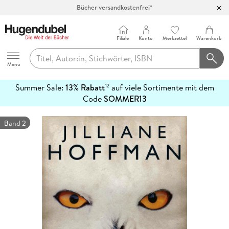
100 Tage Rückgaberecht***
Abholung in über 100 Filialen
Filiale
Konto
Merkzettel
Warenkorb
Hugendubel
Menu
Summer Sale:
13% Rabatt
auf viele Sortimente mit dem
12
mehr
Code
SOMMER13
erfahren
Band 2