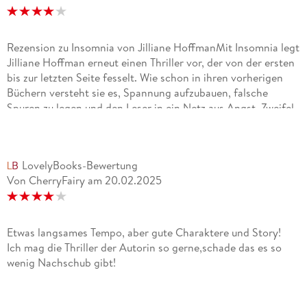
Rezension zu Insomnia von Jilliane HoffmanMit Insomnia legt
Jilliane Hoffman erneut einen Thriller vor, der von der ersten
bis zur letzten Seite fesselt. Wie schon in ihren vorherigen
Büchern versteht sie es, Spannung aufzubauen, falsche
Spuren zu legen und den Leser in ein Netz aus Angst, Zweifel
und Überraschungen zu ziehen.Diesmal ist es der
"Hammermann", ein grausamer Serienkiller in Florida, der die
Polizei und die Ermittler auf Trab hält. Er entführt junge
LovelyBooks-Bewertung
Frauen, quält sie mit verschiedensten Werkzeugen und tötet
Von CherryFairy
am
20.02.2025
sie schließlich auf brutale Weise. Schon die Beschreibungen
der Tatorte lassen einem den Atem stocken.Wieder dabei
Agent Bobby Dees, den einige Leser bereits aus
Mädchenfänger kennen. Er ist ein Charakter mit Ecken und
Etwas langsames Tempo, aber gute Charaktere und Story!
Kanten, jemand, der nicht nur nach Vorschrift handelt,
Ich mag die Thriller der Autorin so gerne,schade das es so
sondern auf seine Intuition vertraut. Auch in diesem Fall
wenig Nachschub gibt!
beweist er, dass sein Gespür ihn selten im Stich lässt. Gerade
diese Mischung aus Professionalität und Menschlichkeit
macht ihn zu einer Figur, die man sofort ins Herz