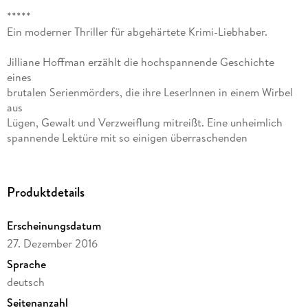
*****
Ein moderner Thriller für abgehärtete Krimi-Liebhaber.
Jilliane Hoffman erzählt die hochspannende Geschichte
eines
brutalen Serienmörders, die ihre LeserInnen in einem Wirbel
aus
Lügen, Gewalt und Verzweiflung mitreißt. Eine unheimlich
spannende Lektüre mit so einigen überraschenden
Wendungen, die
man schwer zur Seite legen kann.
Produktdetails
Der Hammermann, ein grausamer Psychokiller, verbreitet
Angst und
Erscheinungsdatum
Schrecken in Florida. Die 17-jährige Schülerin Mallory soll
27. Dezember 2016
ihm
gerade noch entkommen sein. Doch während Special Agent
Sprache
Bobby Dees
deutsch
Befragungen wird schnell klar, dass das Mädchen nicht die
Seitenanzahl
Wahrheit erzählt. Als ein weiteres Opfer verschwindet und