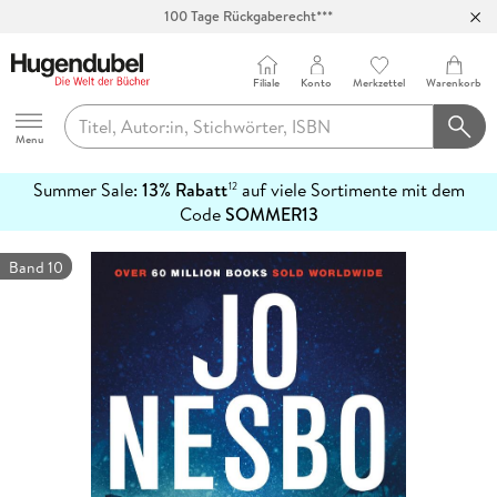
100 Tage Rückgaberecht***
Abholung in über 100 Filialen
Filiale
Konto
Merkzettel
Warenkorb
Hugendubel
Menu
Summer Sale:
13% Rabatt
auf viele Sortimente mit dem
12
mehr
Code
SOMMER13
erfahren
Band 10