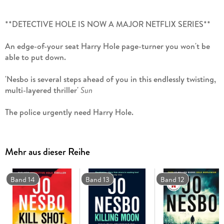
**DETECTIVE HOLE IS NOW A MAJOR NETFLIX SERIES**
An edge-of-your seat Harry Hole page-turner you won't be
able to put down.
'Nesbo is several steps ahead of you in this endlessly twisting,
multi-layered thriller'
Sun
The police urgently need Harry Hole.
A killer is stalking Oslo's streets. Police officers are being
slain at the scenes of crimes they once investigated, but
Mehr aus dieser Reihe
failed to solve. The murders are brutal, the media reaction
hysterical.
Band 14
Band 13
Band 12
But this time, Harry can't help anyone.
For years, detective Harry Hole has been at the centre of
every major criminal investigation in Oslo. His dedication to