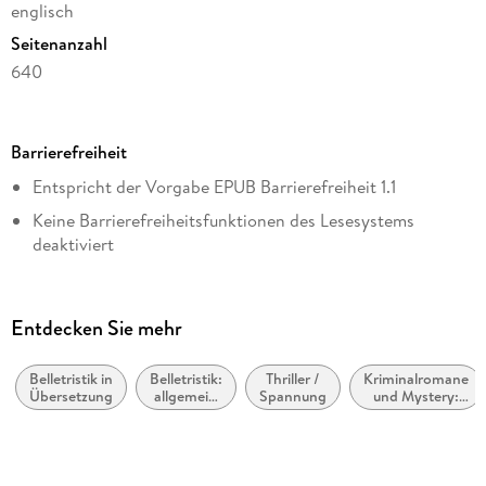
englisch
Seitenanzahl
640
Dateigröße
3,70 MB
Barrierefreiheit
Reihe
Entspricht der Vorgabe EPUB Barrierefreiheit 1.1
Harry Hole, 10
Keine Barrierefreiheitsfunktionen des Lesesystems
Autor/Autorin
deaktiviert
Jo Nesbo
Navigierbares Inhaltsverzeichnis
Übersetzung
Logische Lesereihenfolge eingehalten
Don Bartlett
Entdecken Sie mehr
Seitenzahlen entsprechen der gedruckten Ausgabe
Verlag/Hersteller
Random House
Belletristik in
Belletristik:
Thriller /
Kriminalromane
Sprachkennzeichnung vorhanden
Übersetzung
allgemein
Spannung
und Mystery:
Kopierschutz
und
Polizeiarbeit &
Inhalt auch ohne Farbwahrnehmung verständlich
literarisch,
Forensik
mit Adobe-DRM-Kopierschutz
dargestellt
nicht nach
Genre
Produktart
Hoher Farbkontrast für bessere Lesbarkeit