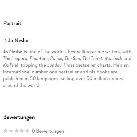
Portrait
Jo Nesbo
Jo Nesbo
is one of the world's bestselling crime writers, with
The Leopard
,
Phantom
,
Police,
The Son, The Thirst, Macbeth
and
Knife
all topping the
Sunday Times
bestseller charts. He's an
international number one bestseller and his books are
published in 50 languages, selling over 50 million copies
around the world.
Before becoming a crime writer, Nesbo played football for
Norway's premier league team Molde, but his dream of
Bewertungen
playing professionally for Spurs was dashed when he tore
ligaments in his knee at the age of eighteen. After three
0 Bewertungen
years military service he attended business school and