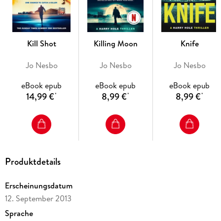
his job and his brilliant insights have saved the lives of
countless people. But now, with those he loves most facing
terrible danger, Harry can't protect anyone.
Kill Shot
Killing Moon
Knife
Least of all himself.
Jo Nesbo
Jo Nesbo
Jo Nesbo
*JO NESBO HAS SOLD OVER 60 MILLION BOOKS
WORLDWIDE*
eBook epub
eBook epub
eBook epub
14,99 €
8,99 €
8,99 €
*
*
*
Produktdetails
Erscheinungsdatum
12. September 2013
Sprache