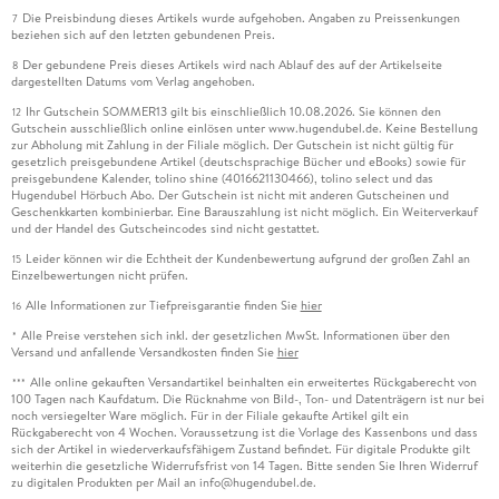
Die Preisbindung dieses Artikels wurde aufgehoben. Angaben zu Preissenkungen
7
beziehen sich auf den letzten gebundenen Preis.
Der gebundene Preis dieses Artikels wird nach Ablauf des auf der Artikelseite
8
dargestellten Datums vom Verlag angehoben.
Ihr Gutschein SOMMER13 gilt bis einschließlich 10.08.2026. Sie können den
12
Gutschein ausschließlich online einlösen unter www.hugendubel.de. Keine Bestellung
zur Abholung mit Zahlung in der Filiale möglich. Der Gutschein ist nicht gültig für
gesetzlich preisgebundene Artikel (deutschsprachige Bücher und eBooks) sowie für
preisgebundene Kalender, tolino shine (4016621130466), tolino select und das
Hugendubel Hörbuch Abo. Der Gutschein ist nicht mit anderen Gutscheinen und
Geschenkkarten kombinierbar. Eine Barauszahlung ist nicht möglich. Ein Weiterverkauf
und der Handel des Gutscheincodes sind nicht gestattet.
Leider können wir die Echtheit der Kundenbewertung aufgrund der großen Zahl an
15
Einzelbewertungen nicht prüfen.
Alle Informationen zur Tiefpreisgarantie finden Sie
hier
16
Alle Preise verstehen sich inkl. der gesetzlichen MwSt. Informationen über den
*
Versand und anfallende Versandkosten finden Sie
hier
Alle online gekauften Versandartikel beinhalten ein erweitertes Rückgaberecht von
***
100 Tagen nach Kaufdatum. Die Rücknahme von Bild-, Ton- und Datenträgern ist nur bei
noch versiegelter Ware möglich. Für in der Filiale gekaufte Artikel gilt ein
Rückgaberecht von 4 Wochen. Voraussetzung ist die Vorlage des Kassenbons und dass
sich der Artikel in wiederverkaufsfähigem Zustand befindet. Für digitale Produkte gilt
weiterhin die gesetzliche Widerrufsfrist von 14 Tagen. Bitte senden Sie Ihren Widerruf
zu digitalen Produkten per Mail an info@hugendubel.de.