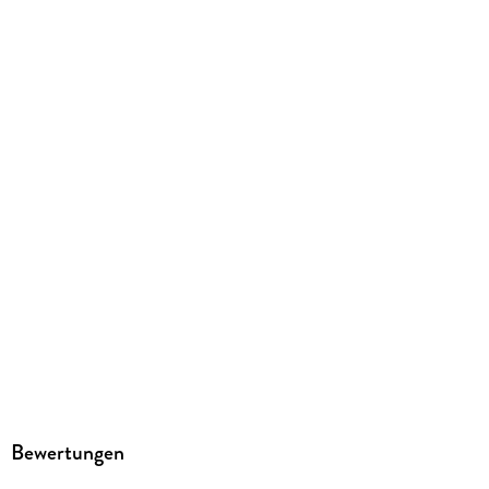
Produktart
EBOOK
Dateiformat
EPUB
ISBN
9783440504550
Bewertungen