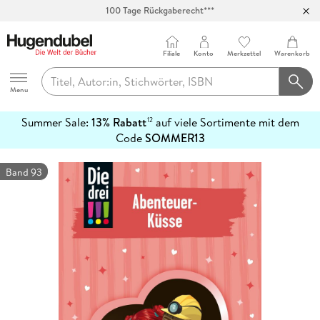
100 Tage Rückgaberecht***
Abholung in über 100 Filialen
Filiale
Konto
Merkzettel
Warenkorb
Hugendubel
Menu
Summer Sale:
13% Rabatt
auf viele Sortimente mit dem
12
mehr
Code
SOMMER13
erfahren
Band 93