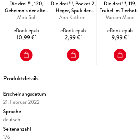
Die drei !!!, 120,
Die drei !!!, Pocket 2,
Die drei !!!, 119,
Geheimnis der alten
Heger, Spuk der
Trubel im Tierhote
Bibliothek (drei
Mira Sol
Vergangenheit. (drei
Ann Kathrin-
Miriam Mann
(drei
Ausrufezeichen)
Ausrufezeichen)
Ausrufezeichen)
eBook epub
eBook epub
eBook epub
10,99 €
2,99 €
9,99 €
*
*
*
Produktdetails
Erscheinungsdatum
21. Februar 2022
Sprache
deutsch
Seitenanzahl
176