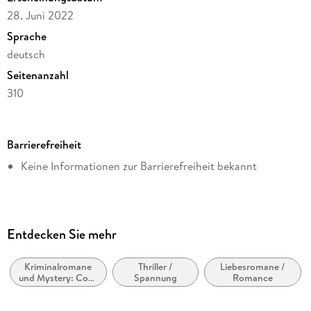
28. Juni 2022
Sprache
deutsch
Seitenanzahl
310
Dateigröße
0,47 MB
Barrierefreiheit
Reihe
Keine Informationen zur Barrierefreiheit bekannt
Katalonien-Krimis - Urlaubsspannung unter südlicher Sonne,
1
Autor/Autorin
Katja Kleiber
Entdecken Sie mehr
Verlag/Hersteller
via tolino media
Kriminalromane
Thriller /
Liebesromane /
und Mystery: Cosy
Spannung
Romance
Kopierschutz
Mystery
ohne Kopierschutz