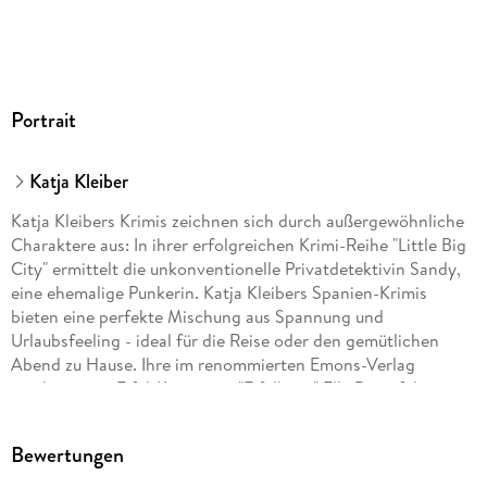
Portrait
Katja Kleiber
Katja Kleibers Krimis zeichnen sich durch außergewöhnliche
Charaktere aus: In ihrer erfolgreichen Krimi-Reihe "Little Big
City" ermittelt die unkonventionelle Privatdetektivin Sandy,
eine ehemalige Punkerin. Katja Kleibers Spanien-Krimis
bieten eine perfekte Mischung aus Spannung und
Urlaubsfeeling - ideal für die Reise oder den gemütlichen
Abend zu Hause. Ihre im renommierten Emons-Verlag
erschienenen Eifel-Krimis mit "Eifelhexe" Ella Dorn führen in
die mystischen Wälder an Mosel und Ahr.
Bewertungen