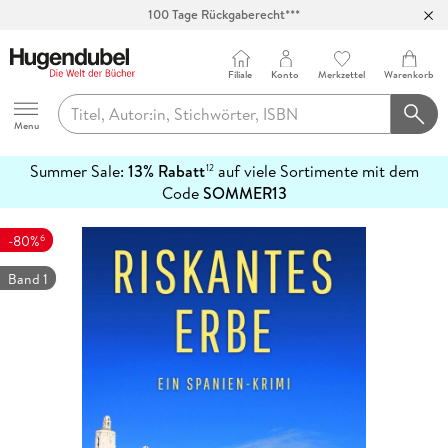
100 Tage Rückgaberecht***
Abholung in über 100 Filialen
Filiale
Konto
Merkzettel
Warenkorb
Hugendubel
Menu
Summer Sale:
13% Rabatt
auf viele Sortimente mit dem
12
mehr
Code
SOMMER13
erfahren
6
-80%
Band 1