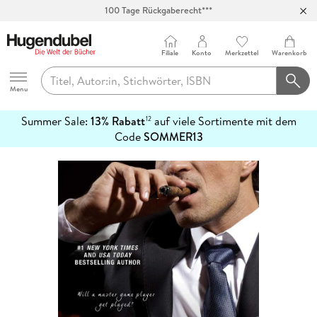
100 Tage Rückgaberecht***
Abholung in über 100 Filialen
Filiale
Konto
Merkzettel
Warenkorb
Hugendubel
Menu
Summer Sale:
13% Rabatt
auf viele Sortimente mit dem
12
mehr
Code
SOMMER13
erfahren