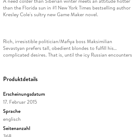
A need colder than Siberian winter meets an attitude hotter
than the Florida sun in #1 New York Times bestselling author
Rich, irresistible politician/Mafiya boss Maksimilian
Sevastyan prefers tall, obedient blondes to fulfill his…
complicated desires. That is, until the icy Russian encounters
a disobedient brunette whose exquisite little body threatens
Produktdetails
Erscheinungsdatum
Catarina Marín was a well-off young wife until her world fell
17. Februar 2015
apart. Now she's hiding out, forced to start working as an
escort in Miami. Her very first client is beyond gorgeous, but
Sprache
when he tells her what he plans to do to her, Cat almost
englisch
Seitenanzahl
368