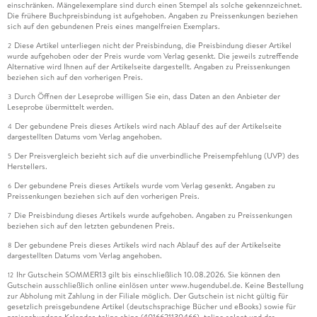
einschränken. Mängelexemplare sind durch einen Stempel als solche gekennzeichnet.
Die frühere Buchpreisbindung ist aufgehoben. Angaben zu Preissenkungen beziehen
sich auf den gebundenen Preis eines mangelfreien Exemplars.
Diese Artikel unterliegen nicht der Preisbindung, die Preisbindung dieser Artikel
2
wurde aufgehoben oder der Preis wurde vom Verlag gesenkt. Die jeweils zutreffende
Alternative wird Ihnen auf der Artikelseite dargestellt. Angaben zu Preissenkungen
beziehen sich auf den vorherigen Preis.
Durch Öffnen der Leseprobe willigen Sie ein, dass Daten an den Anbieter der
3
Leseprobe übermittelt werden.
Der gebundene Preis dieses Artikels wird nach Ablauf des auf der Artikelseite
4
dargestellten Datums vom Verlag angehoben.
Der Preisvergleich bezieht sich auf die unverbindliche Preisempfehlung (UVP) des
5
Herstellers.
Der gebundene Preis dieses Artikels wurde vom Verlag gesenkt. Angaben zu
6
Preissenkungen beziehen sich auf den vorherigen Preis.
Die Preisbindung dieses Artikels wurde aufgehoben. Angaben zu Preissenkungen
7
beziehen sich auf den letzten gebundenen Preis.
Der gebundene Preis dieses Artikels wird nach Ablauf des auf der Artikelseite
8
dargestellten Datums vom Verlag angehoben.
Ihr Gutschein SOMMER13 gilt bis einschließlich 10.08.2026. Sie können den
12
Gutschein ausschließlich online einlösen unter www.hugendubel.de. Keine Bestellung
zur Abholung mit Zahlung in der Filiale möglich. Der Gutschein ist nicht gültig für
gesetzlich preisgebundene Artikel (deutschsprachige Bücher und eBooks) sowie für