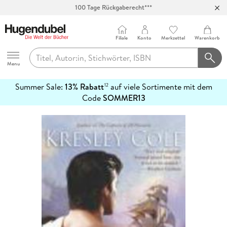
100 Tage Rückgaberecht***
Abholung in über 100 Filialen
Filiale
Konto
Merkzettel
Warenkorb
Hugendubel
Menu
Summer Sale:
13% Rabatt
auf viele Sortimente mit dem
12
mehr
Code
SOMMER13
erfahren