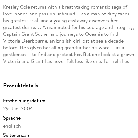
Kresley Cole returns with a breathtaking romantic saga of
love, honor, and passion unbound -- as a man of duty faces
his greatest trial, and a young castaway discovers her
greatest desire. . . A man noted for his courage and integrity,
Captain Grant Sutherland journeys to Oceania to find
Victoria Dearbourne, an English girl lost at sea a decade
before. He's given her ailing grandfather his word -- as a
gentleman -- to find and protect her. But one look at a grown
Victoria and Grant has never felt less like one. Tori relishes
freedom, untamed passion, and spontaneity above stifling
order. Even more so when a proud, cold British captain
arrives to rescue her, though she has no wish to be. As Grant
Produktdetails
tries to convince her to leave her island home, she begins to
see in him a man hungering for more. A man who once
Erscheinungsdatum
laughed. A man who desires her but won't take what she
29. Juni 2004
offers. Grant struggles to control his own savage passions --
and fails, Tori must decide what she wants more -- her
Sprache
unfettered independence or the only man who could tame
englisch
her wild heart. . .
Seitenanzahl