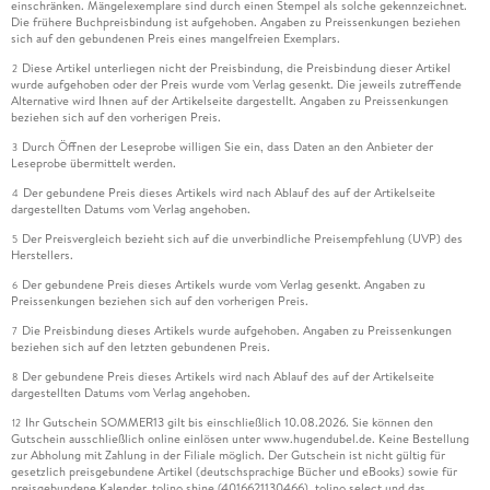
einschränken. Mängelexemplare sind durch einen Stempel als solche gekennzeichnet.
Die frühere Buchpreisbindung ist aufgehoben. Angaben zu Preissenkungen beziehen
sich auf den gebundenen Preis eines mangelfreien Exemplars.
Diese Artikel unterliegen nicht der Preisbindung, die Preisbindung dieser Artikel
2
wurde aufgehoben oder der Preis wurde vom Verlag gesenkt. Die jeweils zutreffende
Alternative wird Ihnen auf der Artikelseite dargestellt. Angaben zu Preissenkungen
beziehen sich auf den vorherigen Preis.
Durch Öffnen der Leseprobe willigen Sie ein, dass Daten an den Anbieter der
3
Leseprobe übermittelt werden.
Der gebundene Preis dieses Artikels wird nach Ablauf des auf der Artikelseite
4
dargestellten Datums vom Verlag angehoben.
Der Preisvergleich bezieht sich auf die unverbindliche Preisempfehlung (UVP) des
5
Herstellers.
Der gebundene Preis dieses Artikels wurde vom Verlag gesenkt. Angaben zu
6
Preissenkungen beziehen sich auf den vorherigen Preis.
Die Preisbindung dieses Artikels wurde aufgehoben. Angaben zu Preissenkungen
7
beziehen sich auf den letzten gebundenen Preis.
Der gebundene Preis dieses Artikels wird nach Ablauf des auf der Artikelseite
8
dargestellten Datums vom Verlag angehoben.
Ihr Gutschein SOMMER13 gilt bis einschließlich 10.08.2026. Sie können den
12
Gutschein ausschließlich online einlösen unter www.hugendubel.de. Keine Bestellung
zur Abholung mit Zahlung in der Filiale möglich. Der Gutschein ist nicht gültig für
gesetzlich preisgebundene Artikel (deutschsprachige Bücher und eBooks) sowie für
preisgebundene Kalender, tolino shine (4016621130466), tolino select und das