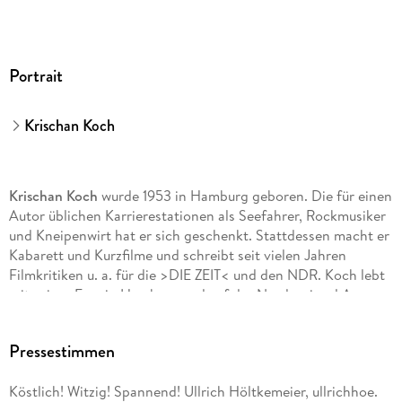
Portrait
Krischan Koch
Krischan Koch
wurde 1953 in Hamburg geboren. Die für einen
Autor üblichen Karrierestationen als Seefahrer, Rockmusiker
und Kneipenwirt hat er sich geschenkt. Stattdessen macht er
Kabarett und Kurzfilme und schreibt seit vielen Jahren
Filmkritiken u. a. für die >DIE ZEIT< und den NDR. Koch lebt
mit seiner Frau in Hamburg und auf der Nordseeinsel Amrum,
wo er mit Blick aufs Watt seine Kriminalromane schreibt.
Pressestimmen
Köstlich! Witzig! Spannend! Ullrich Höltkemeier, ullrichhoe.