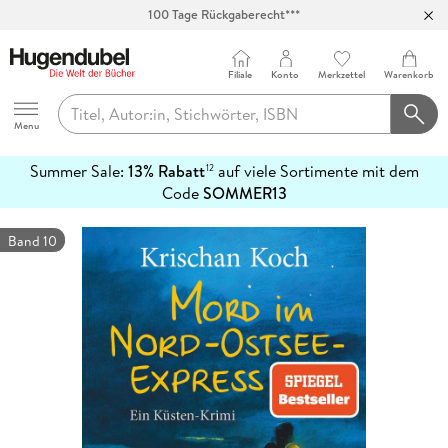
100 Tage Rückgaberecht***
Abholung in über 100 Filialen
Filiale
Konto
Merkzettel
Warenkorb
Hugendubel
Menu
Summer Sale:
13% Rabatt
auf viele Sortimente mit dem
12
mehr
Code
SOMMER13
erfahren
Band 10