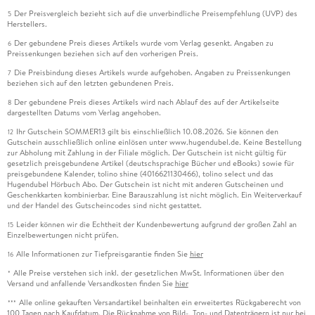
Der Preisvergleich bezieht sich auf die unverbindliche Preisempfehlung (UVP) des
5
Herstellers.
Der gebundene Preis dieses Artikels wurde vom Verlag gesenkt. Angaben zu
6
Preissenkungen beziehen sich auf den vorherigen Preis.
Die Preisbindung dieses Artikels wurde aufgehoben. Angaben zu Preissenkungen
7
beziehen sich auf den letzten gebundenen Preis.
Der gebundene Preis dieses Artikels wird nach Ablauf des auf der Artikelseite
8
dargestellten Datums vom Verlag angehoben.
Ihr Gutschein SOMMER13 gilt bis einschließlich 10.08.2026. Sie können den
12
Gutschein ausschließlich online einlösen unter www.hugendubel.de. Keine Bestellung
zur Abholung mit Zahlung in der Filiale möglich. Der Gutschein ist nicht gültig für
gesetzlich preisgebundene Artikel (deutschsprachige Bücher und eBooks) sowie für
preisgebundene Kalender, tolino shine (4016621130466), tolino select und das
Hugendubel Hörbuch Abo. Der Gutschein ist nicht mit anderen Gutscheinen und
Geschenkkarten kombinierbar. Eine Barauszahlung ist nicht möglich. Ein Weiterverkauf
und der Handel des Gutscheincodes sind nicht gestattet.
Leider können wir die Echtheit der Kundenbewertung aufgrund der großen Zahl an
15
Einzelbewertungen nicht prüfen.
Alle Informationen zur Tiefpreisgarantie finden Sie
hier
16
Alle Preise verstehen sich inkl. der gesetzlichen MwSt. Informationen über den
*
Versand und anfallende Versandkosten finden Sie
hier
Alle online gekauften Versandartikel beinhalten ein erweitertes Rückgaberecht von
***
100 Tagen nach Kaufdatum. Die Rücknahme von Bild-, Ton- und Datenträgern ist nur bei