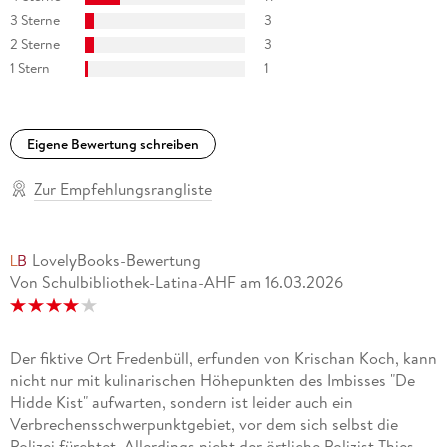
3 Sterne
3
2 Sterne
3
1 Stern
1
Eigene Bewertung schreiben
Zur Empfehlungsrangliste
LovelyBooks-Bewertung
Von Schulbibliothek-Latina-AHF
am
16.03.2026
Der fiktive Ort Fredenbüll, erfunden von Krischan Koch, kann
nicht nur mit kulinarischen Höhepunkten des Imbisses "De
Hidde Kist" aufwarten, sondern ist leider auch ein
Verbrechensschwerpunktgebiet, vor dem sich selbst die
Polizei fürchtet. Allerdings nicht der örtliche Polizist Thies