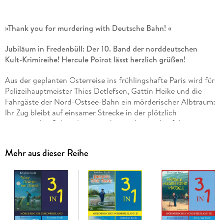
»Thank you for murdering with Deutsche Bahn! «
Jubiläum in Fredenbüll: Der 10. Band der norddeutschen
Kult-Krimireihe! Hercule Poirot lässt herzlich grüßen!
Aus der geplanten Osterreise ins frühlingshafte Paris wird für
Polizeihauptmeister Thies Detlefsen, Gattin Heike und die
Fahrgäste der Nord-Ostsee-Bahn ein mörderischer Albtraum:
Ihr Zug bleibt auf einsamer Strecke in der plötzlich
einsetzenden Schneekatastrophe stecken und auf der
Zugtoilette wird die verhasste Lateinlehrerin Agathe
Christiansen ermordet aufgefunden. Im eingeschneiten
Mehr aus dieser Reihe
Fredenbüll haben die Belegschaft der Hidde Kist und die
hochschwangere Kommissarin Stappenbek ganz andere
Probleme: Ein junger Polizist verschwindet spurlos und ein
Auftragskiller sucht sein Opfer ausgerechnet in Fredenbüll.
»Quelle aventure, welch Abenteuer! «, jubelt auch VHS-
Französischlehrer Picon und stürzt sich mit Thies in die