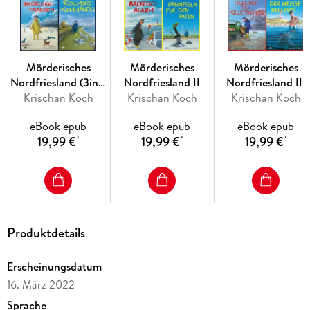
Ermittlungen . . .
Der humorvolle Nordsee-Krimi von Spiegel-Bestseller-Autor
Krischan Koch ist die ideale Urlaubslektüre.
Mörderisches
Mörderisches
Mörderisches
Nordfriesland (3in1-
Nordfriesland II
Nordfriesland III
Krischan Koch
Bundle)
Krischan Koch
Krischan Koch
>Heringsburger Parisienne< und >Rollmops Moulin Rouge<
versorgt. Die Rezepte können Sie selbstverständlich wieder im
eBook epub
eBook epub
eBook epub
Anhang nachlesen. «
Krischan Koch
19,99 €
19,99 €
19,99 €
*
*
*
»Spannend, höchst unterhaltsam, mit reichlich trockenem
Humor und eben richtigen Typen - das sind die Krimis aus
Fredenbüll. «
>Doppelpunkt<
Produktdetails
»Verbrechen in Fredenbüll machen richtig Spaß. «
Cathrin
Erscheinungsdatum
Brackmann, WDR
16. März 2022
Sprache