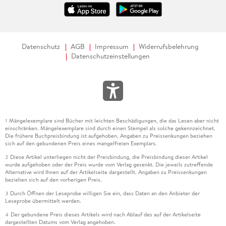
Datenschutz
AGB
Impressum
Widerrufsbelehrung
Datenschutzeinstellungen
Mängelexemplare sind Bücher mit leichten Beschädigungen, die das Lesen aber nicht
1
einschränken. Mängelexemplare sind durch einen Stempel als solche gekennzeichnet.
Die frühere Buchpreisbindung ist aufgehoben. Angaben zu Preissenkungen beziehen
sich auf den gebundenen Preis eines mangelfreien Exemplars.
Diese Artikel unterliegen nicht der Preisbindung, die Preisbindung dieser Artikel
2
wurde aufgehoben oder der Preis wurde vom Verlag gesenkt. Die jeweils zutreffende
Alternative wird Ihnen auf der Artikelseite dargestellt. Angaben zu Preissenkungen
beziehen sich auf den vorherigen Preis.
Durch Öffnen der Leseprobe willigen Sie ein, dass Daten an den Anbieter der
3
Leseprobe übermittelt werden.
Der gebundene Preis dieses Artikels wird nach Ablauf des auf der Artikelseite
4
dargestellten Datums vom Verlag angehoben.