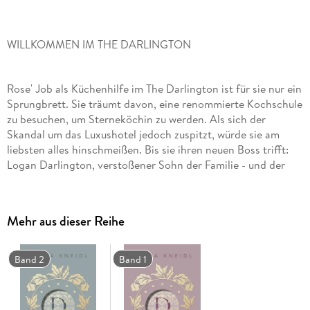
WILLKOMMEN IM THE DARLINGTON
Rose' Job als Küchenhilfe im The Darlington ist für sie nur ein
Sprungbrett. Sie träumt davon, eine renommierte Kochschule
zu besuchen, um Sterneköchin zu werden. Als sich der
Skandal um das Luxushotel jedoch zuspitzt, würde sie am
liebsten alles hinschmeißen. Bis sie ihren neuen Boss trifft:
Logan Darlington, verstoßener Sohn der Familie - und der
Mann, mit dem Rose einen unvergesslichen One-Night-Stand
hatte! Eigentlich will Logan gar nichts mit dem The
Darlington zu tun haben, aber der neue Job als Küchenchef
Mehr aus dieser Reihe
ist der einzige Weg, um im Prozess gegen seinen Vater
belastende Beweise zu liefern. Doch als er Rose wiedersieht,
wird er von seinem Ziel abgelenkt. Denn sie geht ihm seit der
Band 2
Band 1
gemeinsamen Nacht nicht mehr aus dem Kopf.