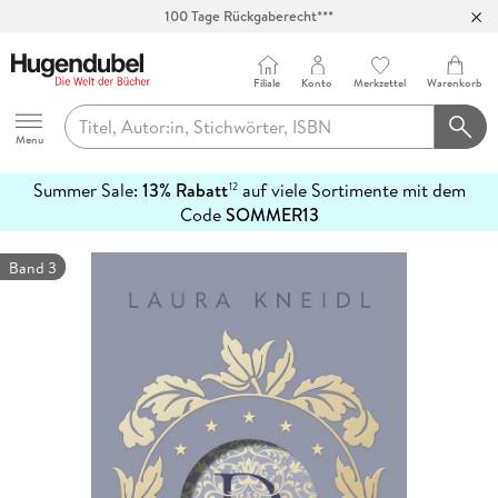
100 Tage Rückgaberecht***
Abholung in über 100 Filialen
Filiale
Konto
Merkzettel
Warenkorb
Hugendubel
Menu
Summer Sale:
13% Rabatt
auf viele Sortimente mit dem
12
mehr
Code
SOMMER13
erfahren
Band 3