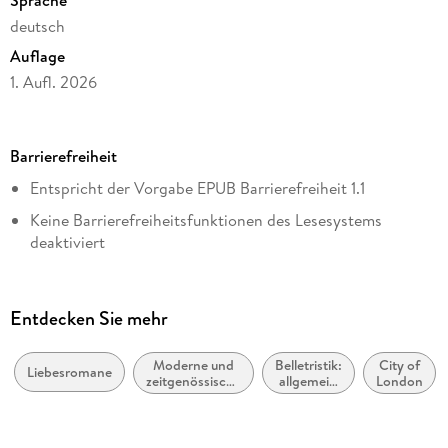
Sprache
deutsch
Auflage
1. Aufl. 2026
Seitenanzahl
512
Barrierefreiheit
Dateigröße
Entspricht der Vorgabe EPUB Barrierefreiheit 1.1
1,28 MB
Keine Barrierefreiheitsfunktionen des Lesesystems
Altersempfehlung
deaktiviert
ab 16 Jahre
Navigierbares Inhaltsverzeichnis
Reihe
Logische Lesereihenfolge eingehalten
The Darlington, 3
Entdecken Sie mehr
Kurze Alternativtexte (z.B. für Abbildungen) vorhanden
Autor/Autorin
Laura Kneidl
Moderne und
Belletristik:
City of
Sprachkennzeichnung vorhanden
Liebesromane
zeitgenössische
allgemein
London
Verlag/Hersteller
Liebesromane /
und
Inhalt auch ohne Farbwahrnehmung verständlich
Romance
literarisch,
LYX.digital
dargestellt
nicht nach
Genre