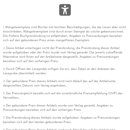
Mängelexemplare sind Bücher mit leichten Beschädigungen, die das Lesen aber nicht
1
einschränken. Mängelexemplare sind durch einen Stempel als solche gekennzeichnet.
Die frühere Buchpreisbindung ist aufgehoben. Angaben zu Preissenkungen beziehen
sich auf den gebundenen Preis eines mangelfreien Exemplars.
Diese Artikel unterliegen nicht der Preisbindung, die Preisbindung dieser Artikel
2
wurde aufgehoben oder der Preis wurde vom Verlag gesenkt. Die jeweils zutreffende
Alternative wird Ihnen auf der Artikelseite dargestellt. Angaben zu Preissenkungen
beziehen sich auf den vorherigen Preis.
Durch Öffnen der Leseprobe willigen Sie ein, dass Daten an den Anbieter der
3
Leseprobe übermittelt werden.
Der gebundene Preis dieses Artikels wird nach Ablauf des auf der Artikelseite
4
dargestellten Datums vom Verlag angehoben.
Der Preisvergleich bezieht sich auf die unverbindliche Preisempfehlung (UVP) des
5
Herstellers.
Der gebundene Preis dieses Artikels wurde vom Verlag gesenkt. Angaben zu
6
Preissenkungen beziehen sich auf den vorherigen Preis.
Die Preisbindung dieses Artikels wurde aufgehoben. Angaben zu Preissenkungen
7
beziehen sich auf den letzten gebundenen Preis.
Der gebundene Preis dieses Artikels wird nach Ablauf des auf der Artikelseite
8