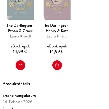
Große Gefühle, packende Enthüllungen und eine
unvergessliche Nacht. Das spannende Finale um das
Londoner Luxushotel The Darlington.
The Darlington -
The Darlington -
Band 3 der
THE DARLINGTON
-Reihe
Ethan & Grace
Henry & Kate
Laura Kneidl
Laura Kneidl
eBook epub
eBook epub
14,99 €
14,99 €
*
*
Produktdetails
Erscheinungsdatum
24. Februar 2026