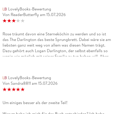
LovelyBooks-Bewertung
Von ReaderButterfly
am
15.07.2026
Rose träumt davon eine Sterneköchin zu werden und so ist
das The Darlington das beste Sprungbrett. Dabei wäre sie am
liebsten ganz weit weg von allem was diesen Namen trägt.
Dazu gehört auch Logan Darlington, der selbst ebenfalls so
wenig wie möglich mit seiner Familie zu tun haben will. Aber
als ein neuer Küchenchef gebraucht wird, bleibt ihm nichts
anderes übrig als auszuhelfen. Als er an seinem neuen
Arbeitsplatz ankommt, bleibt für einen Moment seine Welt
LovelyBooks-Bewertung
stehen. Denn er hätte nicht gedacht, die junge Frau die dort
Von Sandra8811
am
15.07.2026
steht, jemals wiederzusehen.Das letzte Buch der Reihe
behandelt wichtige Themen und ich möchte vorab sagen,
dass es wichtig ist, dass darüber gesprochen wird. Dass es
Mut erfordert und es einem in der Gesellschaft schwer
Um einiges besser als der zweite Teil!
gemacht wird. Was ich also im Buch schwierig fand, lag eher
an der Umsetzung und nicht weil ich den Betroffenen etwas
Warum habe ich mich für das Buch entschieden? Ich habe