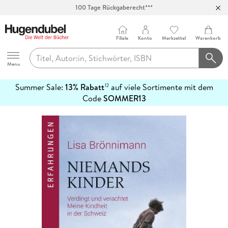
100 Tage Rückgaberecht***
Abholung in über 100 Filialen
Filiale
Konto
Merkzettel
Warenkorb
Hugendubel
Menu
Summer Sale:
13% Rabatt
auf viele Sortimente mit dem
12
mehr
Code
SOMMER13
erfahren