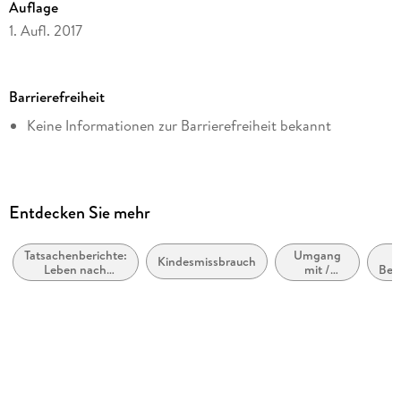
Auflage
1. Aufl. 2017
Seitenanzahl
284
Barrierefreiheit
Altersempfehlung
Keine Informationen zur Barrierefreiheit bekannt
ab 16 Jahre
Reihe
Bastei Lübbe
Autor/Autorin
Entdecken Sie mehr
Lisa Brönnimann
Tatsachenberichte:
Umgang
Co-Autor/Co-Autorin
Kindesmissbrauch
Leben nach
mit /
Ber
Ulrike Renk
Missbrauch,
Ratgeber
erlittenem
zu
Verlag/Hersteller
Unrecht,
Missbrauch
Justizirrtum,
Bastei Lübbe
Traumata
Originalsprache
deutsch