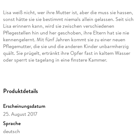
Lisa weiß nicht, wer ihre Mutter ist, aber die muss sie hassen,
sonst hätte sie sie bestimmt niemals allein gelassen. Seit sich
Lisa erinnern kann, wird sie zwischen verschiedenen
Pflegestellen hin und her geschoben, ihre Eltern hat sie nie
kennengelernt. Mit fünf Jahren kommt sie zu einer neuen
Pflegemutter, die sie und die anderen Kinder unbarmherzig
quält. Sie prügelt, ertränkt ihre Opfer fast in kaltem Wasser
oder sperrt sie tagelang in eine finstere Kammer.
Es ist eine harte Kindheit voller Arbeit und Entbehrungen -
und das in den 1970er-Jahren in der Schweiz. Dahinter steht
Produktdetails
ein politischer Skandal. Bis 1981 ordneten die Schweizer
Behörden "fürsorgerische Zwangsmaßnahmen" an: Arme und
Erscheinungsdatum
uneheliche Kinder oder Waisen wurden in Heimen und
Pflegefamilien untergebracht und mussten dort als
25. August 2017
"Verdingkinder" arbeiten. Lisa Brönnimanns Schicksal steht
Sprache
stellvertretend für Tausende Betroffene.
deutsch