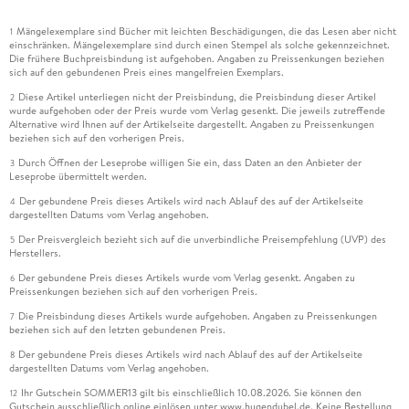
Mängelexemplare sind Bücher mit leichten Beschädigungen, die das Lesen aber nicht
1
einschränken. Mängelexemplare sind durch einen Stempel als solche gekennzeichnet.
Die frühere Buchpreisbindung ist aufgehoben. Angaben zu Preissenkungen beziehen
sich auf den gebundenen Preis eines mangelfreien Exemplars.
Diese Artikel unterliegen nicht der Preisbindung, die Preisbindung dieser Artikel
2
wurde aufgehoben oder der Preis wurde vom Verlag gesenkt. Die jeweils zutreffende
Alternative wird Ihnen auf der Artikelseite dargestellt. Angaben zu Preissenkungen
beziehen sich auf den vorherigen Preis.
Durch Öffnen der Leseprobe willigen Sie ein, dass Daten an den Anbieter der
3
Leseprobe übermittelt werden.
Der gebundene Preis dieses Artikels wird nach Ablauf des auf der Artikelseite
4
dargestellten Datums vom Verlag angehoben.
Der Preisvergleich bezieht sich auf die unverbindliche Preisempfehlung (UVP) des
5
Herstellers.
Der gebundene Preis dieses Artikels wurde vom Verlag gesenkt. Angaben zu
6
Preissenkungen beziehen sich auf den vorherigen Preis.
Die Preisbindung dieses Artikels wurde aufgehoben. Angaben zu Preissenkungen
7
beziehen sich auf den letzten gebundenen Preis.
Der gebundene Preis dieses Artikels wird nach Ablauf des auf der Artikelseite
8
dargestellten Datums vom Verlag angehoben.
Ihr Gutschein SOMMER13 gilt bis einschließlich 10.08.2026. Sie können den
12
Gutschein ausschließlich online einlösen unter www.hugendubel.de. Keine Bestellung