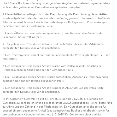
Die frühere Buchpreisbindung ist aufgehoben. Angaben zu Preissenkungen beziehen
sich auf den gebundenen Preis eines mangelfreien Exemplars.
Diese Artikel unterliegen nicht der Preisbindung, die Preisbindung dieser Artikel
2
wurde aufgehoben oder der Preis wurde vom Verlag gesenkt. Die jeweils zutreffende
Alternative wird Ihnen auf der Artikelseite dargestellt. Angaben zu Preissenkungen
beziehen sich auf den vorherigen Preis.
Durch Öffnen der Leseprobe willigen Sie ein, dass Daten an den Anbieter der
3
Leseprobe übermittelt werden.
Der gebundene Preis dieses Artikels wird nach Ablauf des auf der Artikelseite
4
dargestellten Datums vom Verlag angehoben.
Der Preisvergleich bezieht sich auf die unverbindliche Preisempfehlung (UVP) des
5
Herstellers.
Der gebundene Preis dieses Artikels wurde vom Verlag gesenkt. Angaben zu
6
Preissenkungen beziehen sich auf den vorherigen Preis.
Die Preisbindung dieses Artikels wurde aufgehoben. Angaben zu Preissenkungen
7
beziehen sich auf den letzten gebundenen Preis.
Der gebundene Preis dieses Artikels wird nach Ablauf des auf der Artikelseite
8
dargestellten Datums vom Verlag angehoben.
Ihr Gutschein SOMMER13 gilt bis einschließlich 10.08.2026. Sie können den
12
Gutschein ausschließlich online einlösen unter www.hugendubel.de. Keine Bestellung
zur Abholung mit Zahlung in der Filiale möglich. Der Gutschein ist nicht gültig für
gesetzlich preisgebundene Artikel (deutschsprachige Bücher und eBooks) sowie für
preisgebundene Kalender, tolino shine (4016621130466), tolino select und das