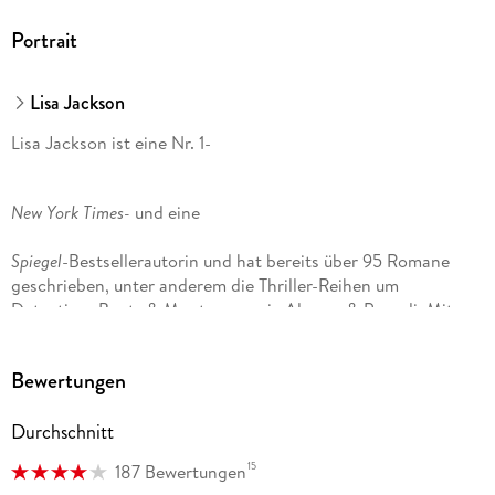
Portrait
Lisa Jackson
Lisa Jackson ist eine Nr. 1-
New York Times-
und eine
Spiegel
-Bestsellerautorin und hat bereits über 95 Romane
geschrieben, unter anderem die Thriller-Reihen um
Detectives Bentz & Montoya sowie Alvarez & Pescoli. Mit
ihrer Schwester
Bewertungen
, New York Times-
und
Durchschnitt
USA Today
-Bestsellerautorin Nancy Bush, hat sie mehrere
Bücher gemeinsam verfasst, darunter
15
187 Bewertungen