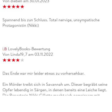
Von dieben
am
30.01.2023
Spannend bis zun Schluss. Total nervige, unsympatische
Protagonistin (Nikki)
LovelyBooks-Bewertung
Von Linda19_7
am
03.11.2022
Das Ende war mir leider etwas zu vorhersehbar.
Ein Mörder treibt sich in Savannah um. Dieser begräbt seine
Opfer lebendig in Särgen, in denen bereits eine Leiche liegt.
Die Reporterin Nikki Gillette macht sich gemeinsam mit
Detektive Pierce Reed auf die Suche nach dem Mörder.
Warum hinterlässt er ausgerechnet den beiden
geheimnisvolle Nachrichten? Was haben die beiden mit dem