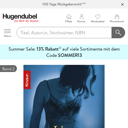
100 Tage Rückgaberecht***
Abholung in über 100 Filialen
Filiale
Konto
Merkzettel
Warenkorb
Hugendubel
Menu
Summer Sale:
13% Rabatt
auf viele Sortimente mit dem
12
mehr
Code
SOMMER13
erfahren
Band 2