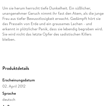
Um sie herum herrscht tiefe Dunkelheit. Ein süßlicher,
unangenehmer Geruch nimmt ihr fast den Atem, als die junge
Frau aus tiefer Bewusstlosigkeit erwacht. Gedämpft hört sie
das Prasseln von Erde und ein grausames Lachen - und
erkennt in plötzlicher Panik, dass sie lebendig begraben wird.
Sie wird nicht das letzte Opfer des sadistischen Killers
bleiben.
Dessen verstörende Taten sind für die Journalistin Nikki
Gillette zunächst nichts weiter als neuer Stoff für die
Titelseiten. Sie ahnt noch nicht, dass der Mörder einen
Produktdetails
kranken Plan verfolgt, in dem sie eine Schlüsselrolle spielt . . .
Erscheinungsdatum
02. April 2012
Sprache
deutsch