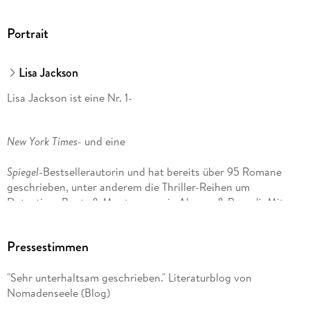
Portrait
Lisa Jackson
Lisa Jackson ist eine Nr. 1-
New York Times-
und eine
Spiegel
-Bestsellerautorin und hat bereits über 95 Romane
geschrieben, unter anderem die Thriller-Reihen um
Detectives Bentz & Montoya sowie Alvarez & Pescoli. Mit
ihrer Schwester
Pressestimmen
, New York Times-
und
"Sehr unterhaltsam geschrieben." Literaturblog von
USA Today
-Bestsellerautorin Nancy Bush, hat sie mehrere
Nomadenseele (Blog)
Bücher gemeinsam verfasst, darunter