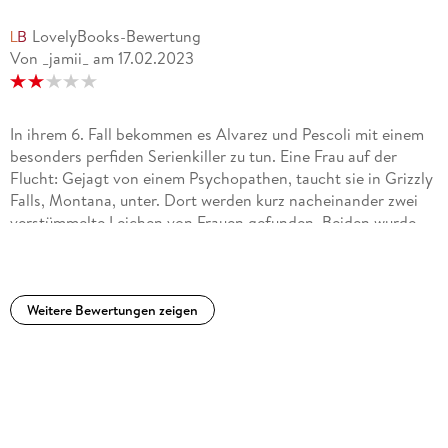
LovelyBooks-Bewertung
Von _jamii_
am
17.02.2023
In ihrem 6. Fall bekommen es Alvarez und Pescoli mit einem
besonders perfiden Serienkiller zu tun. Eine Frau auf der
Flucht: Gejagt von einem Psychopathen, taucht sie in Grizzly
Falls, Montana, unter. Dort werden kurz nacheinander zwei
verstümmelte Leichen von Frauen gefunden. Beiden wurde
der Ringfinger samt Verlobungsring abgetrennt. Jessica, wie
sich die flüchtige Frau inzwischen nennt, fürchtet, dass es
sich um tödliche Botschaften für sie handelt, doch sie kann
sich wegen ihrer eigenen dunklen Vergangenheit nicht an die
Weitere Bewertungen zeigen
Polizei wenden. Detectives Alvarez und Pescoli übernehmen
den Fall. Aber ihnen fehlt jede Spur, und der Mörder scheint
ihnen stets einen Schritt voraus zu sein ...Es handelt sich um
den 6. Teil einer Reihe, trotzdem kam ich gut in die
Geschichte rein, es ist nicht zwingend notwendig, die
Vorgänger gelesen zu haben. Teilweise schleichen sich etwas