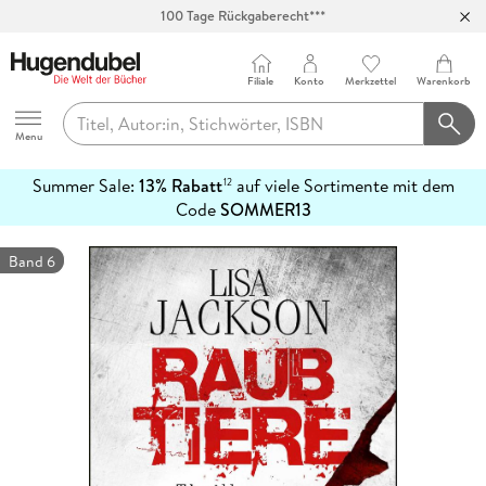
100 Tage Rückgaberecht***
Abholung in über 100 Filialen
Filiale
Konto
Merkzettel
Warenkorb
Hugendubel
Menu
Summer Sale:
13% Rabatt
auf viele Sortimente mit dem
12
mehr
Code
SOMMER13
erfahren
Band 6