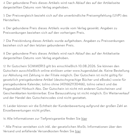
Der gebundene Preis dieses Artikels wird nach Ablauf des auf der Artikelseite
4
dargestellten Datums vom Verlag angehoben.
Der Preisvergleich bezieht sich auf die unverbindliche Preisempfehlung (UVP) des
5
Herstellers.
Der gebundene Preis dieses Artikels wurde vom Verlag gesenkt. Angaben zu
6
Preissenkungen beziehen sich auf den vorherigen Preis.
Die Preisbindung dieses Artikels wurde aufgehoben. Angaben zu Preissenkungen
7
beziehen sich auf den letzten gebundenen Preis.
Der gebundene Preis dieses Artikels wird nach Ablauf des auf der Artikelseite
8
dargestellten Datums vom Verlag angehoben.
Ihr Gutschein SOMMER13 gilt bis einschließlich 10.08.2026. Sie können den
12
Gutschein ausschließlich online einlösen unter www.hugendubel.de. Keine Bestellung
zur Abholung mit Zahlung in der Filiale möglich. Der Gutschein ist nicht gültig für
gesetzlich preisgebundene Artikel (deutschsprachige Bücher und eBooks) sowie für
preisgebundene Kalender, tolino shine (4016621130466), tolino select und das
Hugendubel Hörbuch Abo. Der Gutschein ist nicht mit anderen Gutscheinen und
Geschenkkarten kombinierbar. Eine Barauszahlung ist nicht möglich. Ein Weiterverkauf
und der Handel des Gutscheincodes sind nicht gestattet.
Leider können wir die Echtheit der Kundenbewertung aufgrund der großen Zahl an
15
Einzelbewertungen nicht prüfen.
Alle Informationen zur Tiefpreisgarantie finden Sie
hier
16
Alle Preise verstehen sich inkl. der gesetzlichen MwSt. Informationen über den
*
Versand und anfallende Versandkosten finden Sie
hier