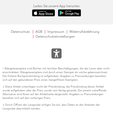
Laden Sie unsere App herunter.
Datenschutz
AGB
Impressum
Widerrufsbelehrung
Datenschutzeinstellungen
Mängelexemplare sind Bücher mit leichten Beschädigungen, die das Lesen aber nicht
1
einschränken. Mängelexemplare sind durch einen Stempel als solche gekennzeichnet.
Die frühere Buchpreisbindung ist aufgehoben. Angaben zu Preissenkungen beziehen
sich auf den gebundenen Preis eines mangelfreien Exemplars.
Diese Artikel unterliegen nicht der Preisbindung, die Preisbindung dieser Artikel
2
wurde aufgehoben oder der Preis wurde vom Verlag gesenkt. Die jeweils zutreffende
Alternative wird Ihnen auf der Artikelseite dargestellt. Angaben zu Preissenkungen
beziehen sich auf den vorherigen Preis.
Durch Öffnen der Leseprobe willigen Sie ein, dass Daten an den Anbieter der
3
Leseprobe übermittelt werden.