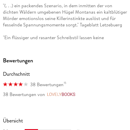
"(. . .) ein packendes Szenario, in dem inmitten der von
Last Girl Standing
und (zusammen mit Rosalind Noonan) die
dichten Wäldern umgebenen Hügel Montanas ein kaltblütiger
Thriller
Mörder emotionslos seine Killerinstinkte auslöst und für
fesselnde Spannungsmomente sorgt." Tageblatt Letzebuerg
Greed - Tödliche Gier
und
"Ein flüssiger und rasanter Schreibstil lassen keine
Diabolic - Fatales Vergehen
. Ihre weltweite Gesamtauflage
Langeweile aufkommen." Spaß am Buch (Blog)
beträgt über 30 Millionen, und ihre Werke wurden in zwanzig
Sprachen übersetzt. Mit ihrer Familie und ihren geliebten
Hunden lebt Lisa Jackson im Pazifischen Nordwesten der
Bewertungen
USA. Mehr Infos finden Leser*innen online auf lisajackson.
com und auf Facebook.
Durchschnitt
15
38 Bewertungen
38 Bewertungen
von
LovelyBooks
Übersicht