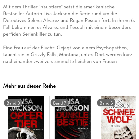
Mit dem Thriller "Raubtiere" setzt die amerikanische
Bestseller-Autorin Lisa Jackson die Serie rund um die
Detectives Selena Alvarez und Regan Pescoli fort. In ihrem 6.
Fall bekommen es Alvarez und Pescoli mit einem besonders
perfiden Serienkiller zu tun.
Eine Frau auf der Flucht: Gejagt von einem Psychopathen,
taucht sie in Grizzly Falls, Montana, unter. Dort werden kurz
nacheinander zwei verstümmelte Leichen von Frauen
gefunden. Beiden wurde der Ringfinger samt Verlobungsring
abgetrennt. Jessica, wie sich die flüchtige Frau inzwischen
nennt, fürchtet, dass es sich um tödliche Botschaften für sie
Mehr aus dieser Reihe
handelt, doch sie kann sich wegen ihrer eigenen dunklen
Vergangenheit nicht an die Polizei wenden. Detectives
Alvarez und Pescoli übernehmen den Fall. Aber ihnen fehlt
Band 8
Band 7
Band 5
jede Spur, und der Mörder scheint ihnen stets einen Schritt
voraus zu sein . . .