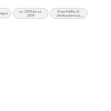
ca. 2010 bis ca.
Erste Hälfte 21.
regon
2019
Jahrhundert (ca.
2000 bis ca. 2050)