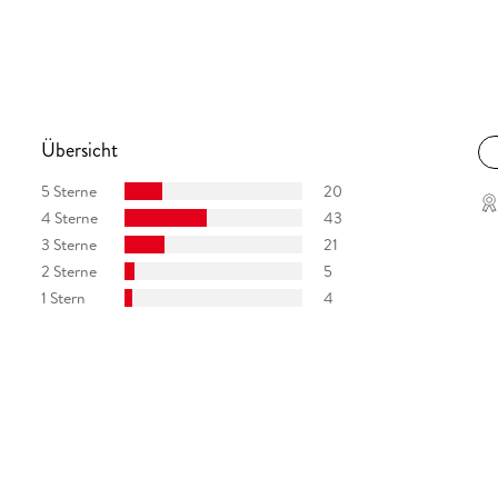
al bestens gelungen. Die Geschichte zieht einen
orin ist flüssig und mitreißend." Spaß am Buch
e, Juni 2013
Übersicht
5 Sterne
20
4 Sterne
43
3 Sterne
21
2 Sterne
5
1 Stern
4