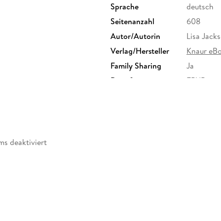
Sprache
deutsch
Seitenanzahl
608
Autor/Autorin
Lisa Jack
Verlag/Hersteller
Knaur eB
Family Sharing
Ja
Dateiformat
EPUB
ms deaktiviert
zugänglich