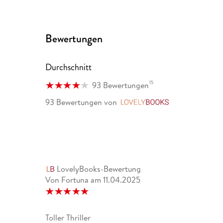
"SPUR DER ANGST von Lisa Jackson ist wieder einm
sofort in den Bann und auch der Schreibstil der Aut
(Blog)
Bewertungen
"Der Thriller ist Adrenalin pur." www. buch-ticker. d
Durchschnitt
"Hochspannung!" TV Hören und Sehen, 20/2013
15
93 Bewertungen
"Spannende Jagd" InStyle, August 2013
93 Bewertungen
von
LovelyBooks
LovelyBooks-Bewertung
Von Fortuna
am
11.04.2025
Toller Thriller