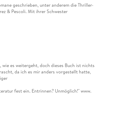
omane geschrieben, unter anderem die Thriller-
ez & Pescoli. Mit ihrer Schwester
mehrere Bücher gemeinsam verfasst, darunter
n) die Thriller
 wie es weitergeht, doch dieses Buch ist nichts
scht, da ich es mir anders vorgestellt hatte,
flage beträgt über 30 Millionen, und ihre Werke
iger
milie und ihren geliebten Hunden lebt Lisa
nfos finden Leser*innen online auf lisajackson.
iteratur fest ein. Entrinnen? Unmöglich!" www.