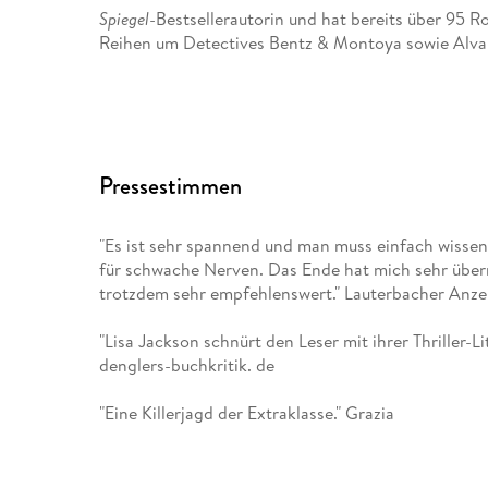
Spiegel
-Bestsellerautorin und hat bereits über 95 R
Reihen um Detectives Bentz & Montoya sowie Alvar
, New York Times-
und
USA Today
-Bestsellerautorin Nancy Bush, hat sie 
Pressestimmen
Last Girl Standing
und (zusammen mit Rosalind Noona
Greed - Tödliche Gier
und
"Es ist sehr spannend und man muss einfach wissen,
für schwache Nerven. Das Ende hat mich sehr überra
Diabolic - Fatales Vergehen
. Ihre weltweite Gesamtau
trotzdem sehr empfehlenswert." Lauterbacher Anze
wurden in zwanzig Sprachen übersetzt. Mit ihrer Fa
Jackson im Pazifischen Nordwesten der USA. Mehr I
"Lisa Jackson schnürt den Leser mit ihrer Thriller-L
com und auf Facebook.
denglers-buchkritik. de
"Eine Killerjagd der Extraklasse." Grazia
"Nervenkitzel pur." neue woche