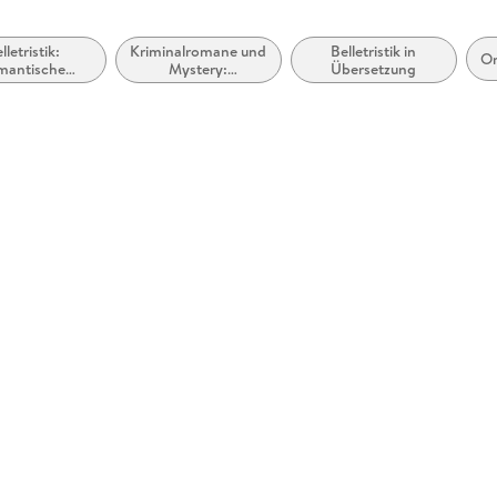
lletristik:
Kriminalromane und
Belletristik in
O
mantische
Mystery:
Übersetzung
pannung
Polizeiarbeit