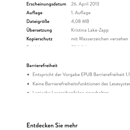
Erscheinungsdatum
26. April 2013
Auflage
1. Auflage
Dateigröße
4,08 MB
Übersetzung
Kristina Lake-Zapp
Kopierschutz
mit Wasserzeichen versehen
Produktart
EBOOK
ISBN
9783426417751
Barrierefreiheit
Entspricht der Vorgabe EPUB Barrierefreiheit 1.1
Keine Barrierefreiheitsfunktionen des Lesesyste
Logische Lesereihenfolge eingehalten
Hoher Farbkontrast für bessere Lesbarkeit
ARIA-Rollen vorhanden
Alle Texte können angepasst werden
Entdecken Sie mehr
Alle relevanten Inhalte sind über Screenreader 