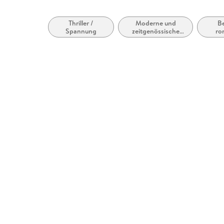
Entspricht der Vorgabe WCAG v2.1
Thriller /
Moderne und
Be
Entspricht der Vorgabe WCAG Level AAA
Spannung
zeitgenössische
ro
Belletristik:
S
allgemein und
literarisch