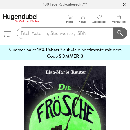
100 Tage Rückgaberecht***
Abholung in über 100 Filialen
Filiale
Konto
Merkzettel
Warenkorb
Hugendubel
Menu
Summer Sale:
13% Rabatt
auf viele Sortimente mit dem
12
mehr
Code
SOMMER13
erfahren