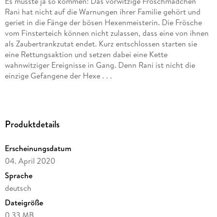
Es musste ja so kommen! Das vorwitzige Froschmädchen
Rani hat nicht auf die Warnungen ihrer Familie gehört und
geriet in die Fänge der bösen Hexenmeisterin. Die Frösche
vom Finsterteich können nicht zulassen, dass eine von ihnen
als Zaubertrankzutat endet. Kurz entschlossen starten sie
eine Rettungsaktion und setzen dabei eine Kette
wahnwitziger Ereignisse in Gang. Denn Rani ist nicht die
einzige Gefangene der Hexe . . .
***
Dieses E-Book enthält die Kurzgeschichte "Die Frösche vom
Produktdetails
Finsterteich" sowie eine XXL-Leseprobe des Romans "Pongo
und die Elfenverschwörung".
Erscheinungsdatum
04. April 2020
***
Sprache
Qindie steht für qualitativ hochwertige Indie-Publikationen.
deutsch
Achten Sie also künftig auf das Qindie-Siegel! Für weitere
Dateigröße
Informationen, News und Veranstaltungen besuchen Sie
unsere Website: qindie. de
0,33 MB