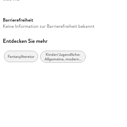
Autor/Autorin
Lisa-Marie Reuter
Barrierefreiheit
Verlag/Hersteller
Keine Information zur Barrierefreiheit bekannt
BookRix
Kopierschutz
Entdecken Sie mehr
ohne Kopierschutz
Kinder/Jugendliche:
Produktart
Fantasyliteratur
Allgemeine, moderne
EBOOK
und zeitgenössische
Belletristik
Dateiformat
EPUB
ISBN
9783748734581