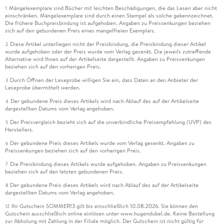
Mängelexemplare sind Bücher mit leichten Beschädigungen, die das Lesen aber nicht
1
einschränken. Mängelexemplare sind durch einen Stempel als solche gekennzeichnet.
Die frühere Buchpreisbindung ist aufgehoben. Angaben zu Preissenkungen beziehen
sich auf den gebundenen Preis eines mangelfreien Exemplars.
Diese Artikel unterliegen nicht der Preisbindung, die Preisbindung dieser Artikel
2
wurde aufgehoben oder der Preis wurde vom Verlag gesenkt. Die jeweils zutreffende
Alternative wird Ihnen auf der Artikelseite dargestellt. Angaben zu Preissenkungen
beziehen sich auf den vorherigen Preis.
Durch Öffnen der Leseprobe willigen Sie ein, dass Daten an den Anbieter der
3
Leseprobe übermittelt werden.
Der gebundene Preis dieses Artikels wird nach Ablauf des auf der Artikelseite
4
dargestellten Datums vom Verlag angehoben.
Der Preisvergleich bezieht sich auf die unverbindliche Preisempfehlung (UVP) des
5
Herstellers.
Der gebundene Preis dieses Artikels wurde vom Verlag gesenkt. Angaben zu
6
Preissenkungen beziehen sich auf den vorherigen Preis.
Die Preisbindung dieses Artikels wurde aufgehoben. Angaben zu Preissenkungen
7
beziehen sich auf den letzten gebundenen Preis.
Der gebundene Preis dieses Artikels wird nach Ablauf des auf der Artikelseite
8
dargestellten Datums vom Verlag angehoben.
Ihr Gutschein SOMMER13 gilt bis einschließlich 10.08.2026. Sie können den
12
Gutschein ausschließlich online einlösen unter www.hugendubel.de. Keine Bestellung
zur Abholung mit Zahlung in der Filiale möglich. Der Gutschein ist nicht gültig für