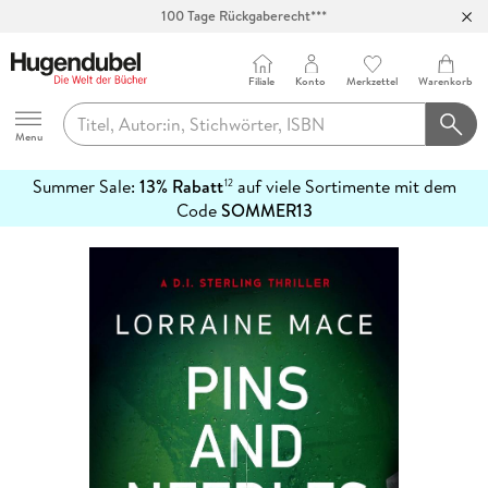
100 Tage Rückgaberecht***
Abholung in über 100 Filialen
Filiale
Konto
Merkzettel
Warenkorb
Hugendubel
Menu
Summer Sale:
13% Rabatt
auf viele Sortimente mit dem
12
mehr
Code
SOMMER13
erfahren