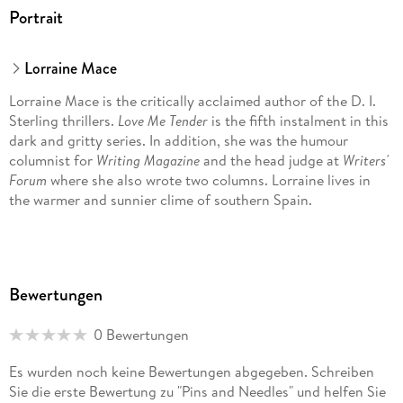
Portrait
Lorraine Mace
Lorraine Mace is the critically acclaimed author of the D. I.
Sterling thrillers.
Love Me Tender
is the fifth instalment in this
dark and gritty series. In addition, she was the humour
columnist for
Writing Magazine
and the head judge at
Writers'
Forum
where she also wrote two columns. Lorraine lives in
the warmer and sunnier clime of southern Spain.
Find her on X at @lomace or at www. lorrainemace. com.
Bewertungen
0 Bewertungen
Es wurden noch keine Bewertungen abgegeben. Schreiben
Sie die erste Bewertung zu "Pins and Needles" und helfen Sie