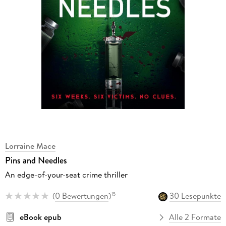
Lorraine Mace
Pins and Needles
An edge-of-your-seat crime thriller
(
0 Bewertungen
)
30 Lesepunkte
15
eBook epub
Alle 2 Formate