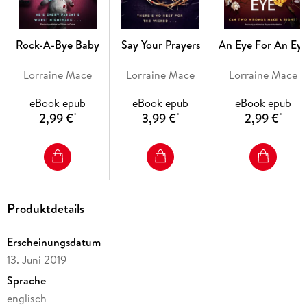
what could be their most complex case to date. But just when
they think the game is up, they make a shocking discovery
Rock-A-Bye Baby
Say Your Prayers
An Eye For An Ey
Lorraine Mace
Lorraine Mace
Lorraine Mace
With so much at stake, can DI Sterling uncover the truth
eBook epub
eBook epub
eBook epub
before it's too late? Or will those closest to him pay the
2,99 €
3,99 €
2,99 €
*
*
*
Produktdetails
Erscheinungsdatum
Lorraine Mace returns with the third unflinching and totally
13. Juni 2019
gripping instalment in her dark and gritty series featuring DI
Sprache
Paolo Sterling. Perfect for fans of Angela Marsons, M. J.
englisch