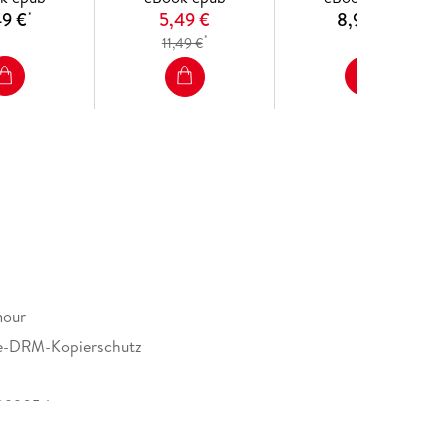
49 €
5,49 €
8,99 €
*
*
*
11,49 €
mour
e-DRM-Kopierschutz
899054