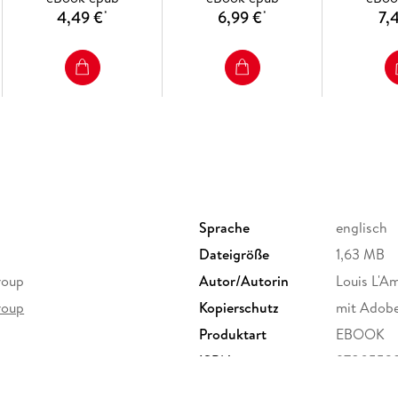
4,49 €
6,99 €
7,
*
*
Sprache
englisch
Dateigröße
1,63 MB
roup
Autor/Autorin
Louis L'A
roup
Kopierschutz
mit Adob
Produktart
EBOOK
ISBN
9780553