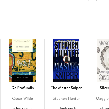
move fast. But that shouldn't be a problem. The
De Profundis
The Master Sniper
Silve
Oscar Wilde
Stephen Hunter
Maggie
eBook epub
eBook epub
eBoo