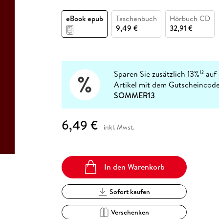
Fremdsprachige Bücher
n Lernhilfen
 Jugendbücher
eiber
Hörbuch Downloads im Bundle
cher
 Vergleich
 Puzzlezubehör
Lernen
New Adult
STABILO
Taschenbücher
eBook epub
Taschenbuch
Hörbuch CD
hilfen
hriller
 Backen
er
lender
Ratgeber
9,49 €
32,91 €
op
hriller
Romance
Sachbücher
precher:innen
Science Fiction
Sparen Sie zusätzlich 13%
auf 
12
Artikel mit dem Gutscheincode
Fremdsprachige Bücher
SOMMER13
6,49 €
inkl. Mwst.
In den Warenkorb
Sofort kaufen
Verschenken