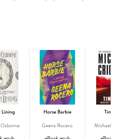
ir reputation was built by doing just that.
r Lining
Horse Barbie
Timeline
 Osborne
Geena Rocero
Michael Crichton
k epub
eBook epub
eBook epub