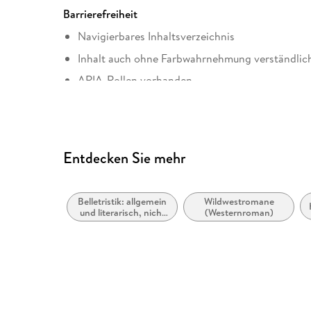
Barrierefreiheit
Navigierbares Inhaltsverzeichnis
Inhalt auch ohne Farbwahrnehmung verständlich
ARIA-Rollen vorhanden
Landmark-Navigation vorhanden
Alle Texte können angepasst werden
Entdecken Sie mehr
Belletristik: allgemein
Wildwestromane
und literarisch, nicht
(Westernroman)
nach Genre