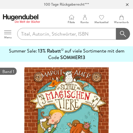
100 Tage Rückgaberecht***
Abholung in über 100 Filialen
Filiale
Konto
Merkzettel
Warenkorb
Hugendubel
Menu
Summer Sale:
13% Rabatt
auf viele Sortimente mit dem
12
mehr
Code
SOMMER13
erfahren
Band 1