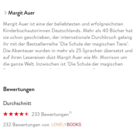
Margit Auer
Margit Auer ist eine der beliebtesten und erfolgreichsten
Kinderbuchautorinnen Deutschlands. Mehr als 40 Bücher hat
sie schon geschrieben, der internationale Durchbruch gelang
ihr mit der Bestsellerreihe "Die Schule der magischen Tiere".
Die Abenteuer wurden in mehr als 25 Sprachen übersetzt und
auf ihren Lesereisen düst Margit Auer wie Mr. Morrison um
die ganze Welt. Inzwischen ist "Die Schule der magischen
Tiere" die meistverkaufte Kinderbuchreihe Deutschlands und
auch die Filme begeistern ein Millionenpublikum. Welches
magische Tier mag sie selbst am liebsten? Eugenia, die
Bewertungen
Fledermaus!
Durchschnitt
Die Illustratorin Nina Dulleck, geboren 1975, zeichnet und
15
233 Bewertungen
malt, seit sie Stift und Pinsel halten kann. Sie lebt mit ihrer
Familie am Rhein inmitten von Weinbergen und
232 Bewertungen
von
LovelyBooks
Kirschbaumplantagen und illustriert mit viel Begeisterung