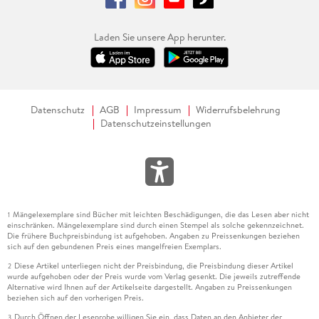
Laden Sie unsere App herunter.
Datenschutz
AGB
Impressum
Widerrufsbelehrung
Datenschutzeinstellungen
Mängelexemplare sind Bücher mit leichten Beschädigungen, die das Lesen aber nicht
1
einschränken. Mängelexemplare sind durch einen Stempel als solche gekennzeichnet.
Die frühere Buchpreisbindung ist aufgehoben. Angaben zu Preissenkungen beziehen
sich auf den gebundenen Preis eines mangelfreien Exemplars.
Diese Artikel unterliegen nicht der Preisbindung, die Preisbindung dieser Artikel
2
wurde aufgehoben oder der Preis wurde vom Verlag gesenkt. Die jeweils zutreffende
Alternative wird Ihnen auf der Artikelseite dargestellt. Angaben zu Preissenkungen
beziehen sich auf den vorherigen Preis.
Durch Öffnen der Leseprobe willigen Sie ein, dass Daten an den Anbieter der
3