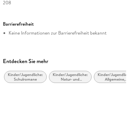
208
Dateigröße
9,72 MB
Barrierefreiheit
Altersempfehlung
Keine Informationen zur Barrierefreiheit bekannt
von 8 bis 11 Jahren
Reihe
Die Schule der magischen Tiere, 1
Autor/Autorin
Entdecken Sie mehr
Margit Auer
Kinder/Jugendliche:
Kinder/Jugendliche:
Kinder/Jugendlich
Illustrationen
Schulromane
Natur- und
Allgemeine,
Nina Dulleck
Tiergeschichten
moderne und
zeitgenössische
Verlag/Hersteller
Belletristik
Carlsen
Kopierschutz
mit Wasserzeichen versehen
Family Sharing