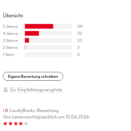
Kinderbücher.
Übersicht
5 Sterne
141
4 Sterne
70
3 Sterne
20
2 Sterne
2
1 Stern
0
Eigene Bewertung schreiben
Zur Empfehlungsrangliste
LovelyBooks-Bewertung
Von Lesenmachtgluecklich
am
15.04.2026