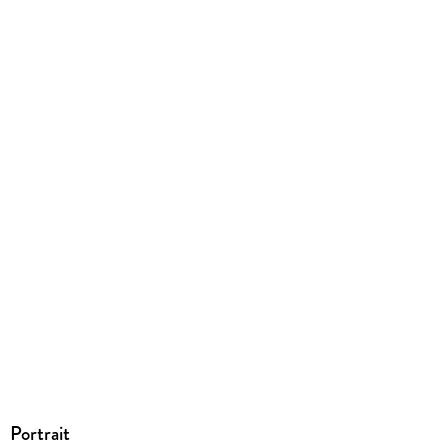
Ja
Produktart
EBOOK
Dateiformat
EPUB
ISBN
9783646924978
Portrait