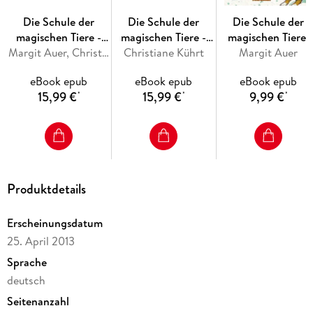
Die Schule der
Die Schule der
Die Schule der
magischen Tiere -
magischen Tiere -
magischen Tiere:
Das Backbuch
Margit Auer, Christiane Kührt
Christiane Kührt
Das Kochbuch
Eingeschneit! Ein
Margit Auer
Winterabenteuer
eBook epub
eBook epub
eBook epub
15,99 €
15,99 €
9,99 €
*
*
*
Produktdetails
Erscheinungsdatum
25. April 2013
Sprache
deutsch
Seitenanzahl