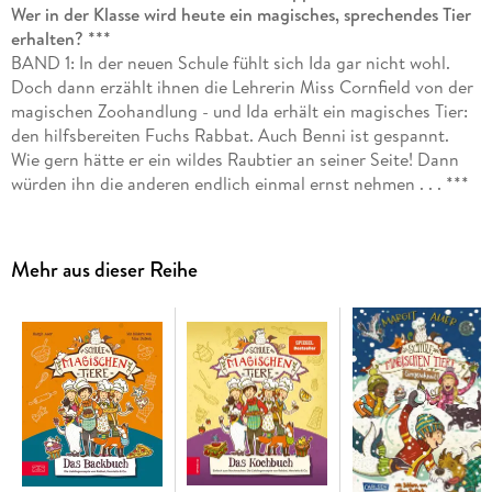
Wer in der Klasse wird heute ein magisches, sprechendes Tier
erhalten? ***
BAND 1: In der neuen Schule fühlt sich Ida gar nicht wohl.
Doch dann erzählt ihnen die Lehrerin Miss Cornfield von der
magischen Zoohandlung - und Ida erhält ein magisches Tier:
den hilfsbereiten Fuchs Rabbat. Auch Benni ist gespannt.
Wie gern hätte er ein wildes Raubtier an seiner Seite! Dann
würden ihn die anderen endlich einmal ernst nehmen . . . ***
DIE SCHULE DER MAGISCHEN TIERE: Diese Schule birgt ein
Geheimnis: Wer Glück hat, findet hier den besten Freund, den
es auf der Welt gibt. Ein magisches Tier. Ein Tier, das
Mehr aus dieser Reihe
sprechen kann. Wenn es zu dir gehört . . . ***
Wie alles begann - der erste Band der beliebten Bestseller-
Reihe! ! Viele Bilder, viele kurze Kapitel, viel Lesespaß!