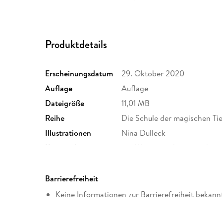
Produktdetails
Erscheinungsdatum
29. Oktober 2020
Auflage
Auflage
Dateigröße
11,01 MB
Reihe
Die Schule der magischen Tier
Illustrationen
Nina Dulleck
Kopierschutz
mit Wasserzeichen versehen
Produktart
EBOOK
ISBN
9783646923476
Barrierefreiheit
Keine Informationen zur Barrierefreiheit bekann