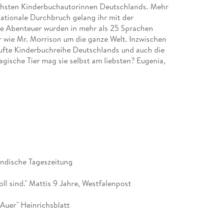
eichsten Kinderbuchautorinnen Deutschlands. Mehr
nationale Durchbruch gelang ihr mit der
Die Abenteuer wurden in mehr als 25 Sprachen
r wie Mr. Morrison um die ganze Welt. Inzwischen
aufte Kinderbuchreihe Deutschlands und auch die
gische Tier mag sie selbst am liebsten? Eugenia,
t und malt, seit sie Stift und Pinsel halten kann.
 Weinbergen und Kirschbaumplantagen und
rländische Tageszeitung
ll sind." Mattis 9 Jahre, Westfalenpost
Auer" Heinrichsblatt