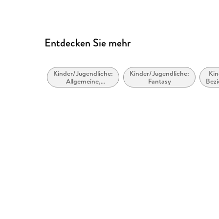
Entdecken Sie mehr
Kinder/Jugendliche:
Kinder/Jugendliche:
Kin
Allgemeine,
Fantasy
Bez
moderne und
- 
zeitgenössische
od
Belletristik