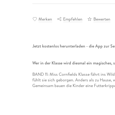
Merken
Empfehlen
Bewerten
Jetzt kostenlos herunterladen - die App zur Ser
Wer in der Klasse wird diesmal ein magisches, 
BAND 11: Miss Cornfields Klasse fährt ins Wil
fühlt sie sich geborgen. Anders als zu Hause, 
Gemeinsam bauen die Kinder eine Futterkrippe
stimmt nicht! Im Wald schleicht ein dunkler S
Fledermaus Eugenia. Elisa ist oft allein im Wal
DIE SCHULE DER MAGISCHEN TIERE: Diese Schu