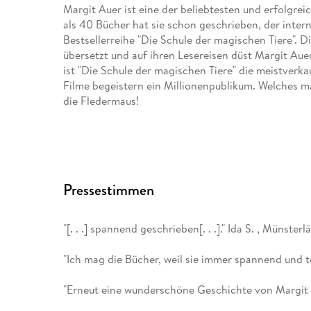
Margit Auer ist eine der beliebtesten und erfolgr
als 40 Bücher hat sie schon geschrieben, der inter
Bestsellerreihe "Die Schule der magischen Tiere". 
übersetzt und auf ihren Lesereisen düst Margit Aue
ist "Die Schule der magischen Tiere" die meistverk
Filme begeistern ein Millionenpublikum. Welches ma
die Fledermaus!
Die Illustratorin Nina Dulleck, geboren 1975, zeichne
Sie lebt mit ihrer Familie am Rhein inmitten von
illustriert mit viel Begeisterung Kinderbücher.
Pressestimmen
"[. . .] spannend geschrieben[. . .]." Ida S. , Münste
"Ich mag die Bücher, weil sie immer spannend und to
"Erneut eine wunderschöne Geschichte von Margit 