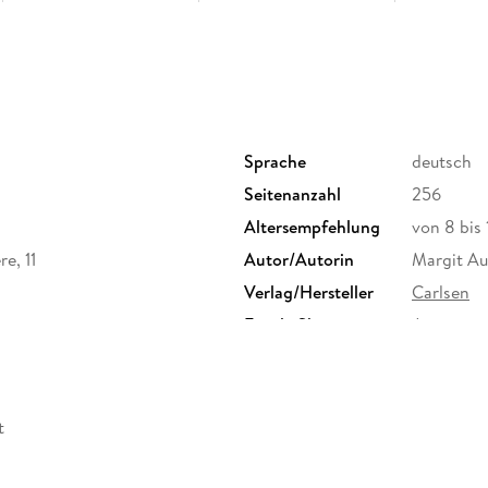
Sprache
deutsch
Seitenanzahl
256
Altersempfehlung
von 8 bis 
e, 11
Autor/Autorin
Margit Au
Verlag/Hersteller
Carlsen
Family Sharing
Ja
Dateiformat
EPUB
t