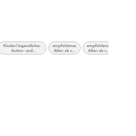
Kinder/Jugendliche:
empfohlenes
empfohlenes
Action- und
Alter: ab ca.
Alter: ab ca.
Abenteuergeschichten
8 Jahre
6 Jahre