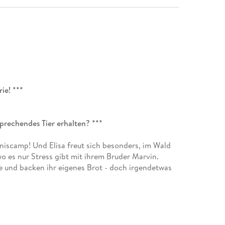
ie! ***
sprechendes Tier erhalten? ***
dniscamp! Und Elisa freut sich besonders, im Wald
wo es nur Stress gibt mit ihrem Bruder Marvin.
 und backen ihr eigenes Brot - doch irgendetwas
chatten umher. "Ganz schön unheimlicherich", findet
d unterwegs. Ist sie in Gefahr?
le birgt ein Geheimnis! Wer Glück hat, findet