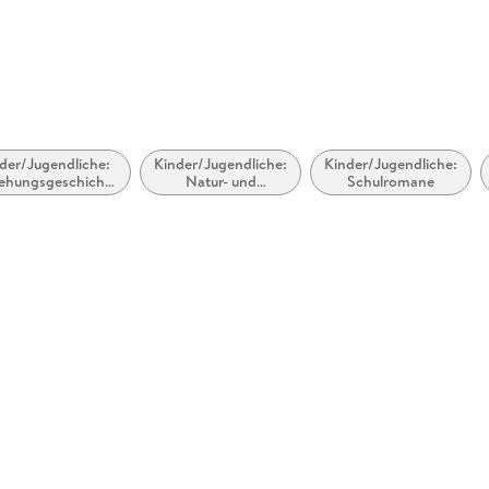
der/Jugendliche:
Kinder/Jugendliche:
Kinder/Jugendliche:
iehungsgeschichten
Natur- und
Schulromane
Romantik, Liebe
Tiergeschichten
er Freundschaft