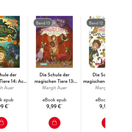
t. Ein magisches Tier. Ein Tier, das sprechen kann.
Band 13
Band 12
rd es wild! Viele Bilder, viele kurze Kapitel und
zt ein Kinderbuchklassiker!
hule der
Die Schule der
Die Schule der
Tiere 14: Ach
magischen Tiere 13:
magischen Tiere 12: Voll
it Auer
chreck!
Bravo, bravissimo!
Margit Auer
Margit Auer
das Chaos!
k epub
eBook epub
eBook epub
99 €
9,99 €
9,99 €
*
*
*