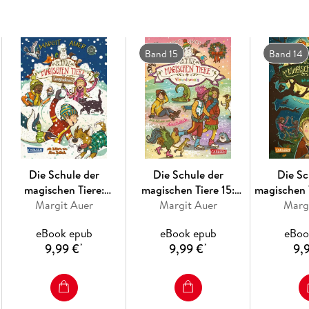
hier den besten Freund, den es auf der Welt gib
Wenn es zu dir gehört . . . ***
Band 15
Band 14
Für die Fans der "Schule der magischen Tiere" wi
jede Menge Lesespaß! ***
Der neue Band der Bestseller-Reihe - schon jet
Die Schule der
Die Schule der
Die Sc
magischen Tiere:
magischen Tiere 15:
magischen 
Eingeschneit! Ein
Margit Auer
Vierundzwanzig
Margit Auer
Marg
du S
Winterabenteuer
eBook epub
eBook epub
eBoo
9,99 €
9,99 €
9,
*
*