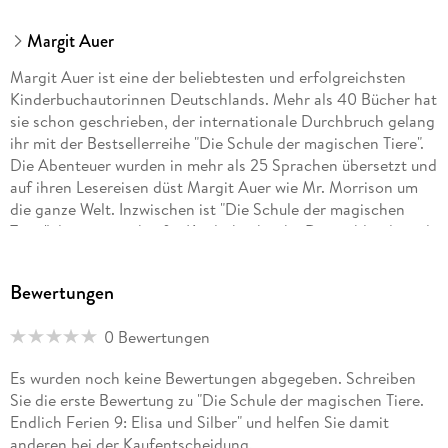
Margit Auer
Margit Auer ist eine der beliebtesten und erfolgreichsten
Kinderbuchautorinnen Deutschlands. Mehr als 40 Bücher hat
sie schon geschrieben, der internationale Durchbruch gelang
ihr mit der Bestsellerreihe "Die Schule der magischen Tiere".
Die Abenteuer wurden in mehr als 25 Sprachen übersetzt und
auf ihren Lesereisen düst Margit Auer wie Mr. Morrison um
die ganze Welt. Inzwischen ist "Die Schule der magischen
Tiere" die meistverkaufte Kinderbuchreihe Deutschlands und
auch die Filme begeistern ein Millionenpublikum. Welches
magische Tier mag sie selbst am liebsten? Eugenia, die
Bewertungen
Fledermaus!
0 Bewertungen
Die Illustratorin Nina Dulleck, geboren 1975, zeichnet und
Es wurden noch keine Bewertungen abgegeben. Schreiben
malt, seit sie Stift und Pinsel halten kann. Sie lebt mit ihrer
Sie die erste Bewertung zu "Die Schule der magischen Tiere.
Familie am Rhein inmitten von Weinbergen und
Endlich Ferien 9: Elisa und Silber" und helfen Sie damit
Kirschbaumplantagen und illustriert mit viel Begeisterung
anderen bei der Kaufentscheidung.
Kinderbücher.