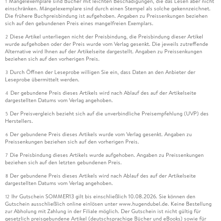
Mängelexemplare sind Bücher mit leichten Beschädigungen, die das Lesen aber nicht
1
einschränken. Mängelexemplare sind durch einen Stempel als solche gekennzeichnet.
Die frühere Buchpreisbindung ist aufgehoben. Angaben zu Preissenkungen beziehen
sich auf den gebundenen Preis eines mangelfreien Exemplars.
Diese Artikel unterliegen nicht der Preisbindung, die Preisbindung dieser Artikel
2
wurde aufgehoben oder der Preis wurde vom Verlag gesenkt. Die jeweils zutreffende
Alternative wird Ihnen auf der Artikelseite dargestellt. Angaben zu Preissenkungen
beziehen sich auf den vorherigen Preis.
Durch Öffnen der Leseprobe willigen Sie ein, dass Daten an den Anbieter der
3
Leseprobe übermittelt werden.
Der gebundene Preis dieses Artikels wird nach Ablauf des auf der Artikelseite
4
dargestellten Datums vom Verlag angehoben.
Der Preisvergleich bezieht sich auf die unverbindliche Preisempfehlung (UVP) des
5
Herstellers.
Der gebundene Preis dieses Artikels wurde vom Verlag gesenkt. Angaben zu
6
Preissenkungen beziehen sich auf den vorherigen Preis.
Die Preisbindung dieses Artikels wurde aufgehoben. Angaben zu Preissenkungen
7
beziehen sich auf den letzten gebundenen Preis.
Der gebundene Preis dieses Artikels wird nach Ablauf des auf der Artikelseite
8
dargestellten Datums vom Verlag angehoben.
Ihr Gutschein SOMMER13 gilt bis einschließlich 10.08.2026. Sie können den
12
Gutschein ausschließlich online einlösen unter www.hugendubel.de. Keine Bestellung
zur Abholung mit Zahlung in der Filiale möglich. Der Gutschein ist nicht gültig für
gesetzlich preisgebundene Artikel (deutschsprachige Bücher und eBooks) sowie für