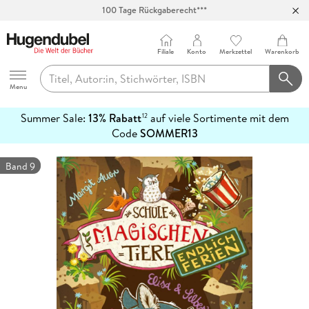
100 Tage Rückgaberecht***
Abholung in über 100 Filialen
Filiale
Konto
Merkzettel
Warenkorb
Hugendubel
Menu
Summer Sale:
13% Rabatt
auf viele Sortimente mit dem
12
mehr
Code
SOMMER13
erfahren
Band 9