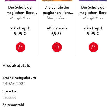
Die Schule der
Die Schule der
Die Schule der
magischen Tiere.
magischen Tiere.
magischen Tiere.
Alle Bände auf der "Dein Spiegel"-Bestsellerliste
Endlich Ferien 8:
Margit Auer
Endlich Ferien 7:
Margit Auer
Endlich Ferien 6:
Margit Auer
Franka und Cooper
Max und Muriel
Hatice und Mette
eBook epub
eBook epub
eBook epub
Maja
9,99 €
9,99 €
9,99 €
*
*
*
Produktdetails
Erscheinungsdatum
24. Mai 2024
Sprache
deutsch
Seitenanzahl