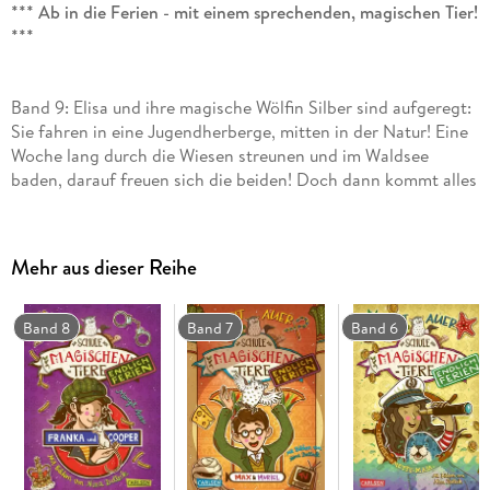
*** Ab in die Ferien - mit einem sprechenden, magischen Tier!
***
Band 9: Elisa und ihre magische Wölfin Silber sind aufgeregt:
Sie fahren in eine Jugendherberge, mitten in der Natur! Eine
Woche lang durch die Wiesen streunen und im Waldsee
baden, darauf freuen sich die beiden! Doch dann kommt alles
anders als erwartet. Statt in den See zu hüpfen, proben die
Kinder Tänze und Zaubertricks. "Ich bin doch kein
Zirkuspferd!", knurrt die Wölfin. Höchste Zeit, dass Elisa und
Mehr aus dieser Reihe
Silber die Wildnis auf eigene Faust erkunden . . .
Band 8
Band 7
Band 6
DIE SCHULE DER MAGISCHEN TIERE - ENDLICH FERIEN: In
der Schule der magischen Tiere heißt es: Endlich Ferien! Die
magischen Tiere packen ihre Koffer - und das Abenteuer
beginnt . . .
Fröhliches Ferienabenteuer für Kinder ab 8 Jahren