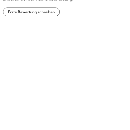
Erste Bewertung schreiben
Igor Dolinger, Jahrgang 1989, wuchs im norddeutschen
Lüneburg auf. Seine Ausbildung zum Mediengestalter machte
er in Hamburg, wo er heute als freier Illustrator und Grafiker
arbeitet.
Seit er sich mit 23 Jahren für die Freiberuflichkeit entschied,
realisierte er eine Vielzahl unterschiedlichster Projekte im
Kinder- und Jugendbuchbereich.