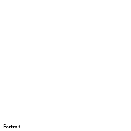
Ja
Produktart
EBOOK
Dateiformat
EPUB
ISBN
9783646936506
Portrait