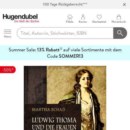
100 Tage Rückgaberecht***
Abholung in über 100 Filialen
Filiale
Konto
Merkzettel
Warenkorb
Hugendubel
Menu
Summer Sale:
13% Rabatt
auf viele Sortimente mit dem
12
mehr
Code
SOMMER13
erfahren
4
-50%