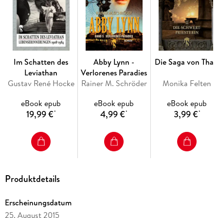
Im Schatten des
Abby Lynn -
Die Saga von Thal
Leviathan
Verlorenes Paradies
Gustav René Hocke
Rainer M. Schröder
Monika Felten
eBook epub
eBook epub
eBook epub
19,99 €
4,99 €
3,99 €
*
*
*
Produktdetails
Erscheinungsdatum
25. August 2015