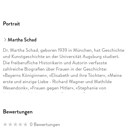
Portrait
Martha Schad
Dr. Martha Schad, geboren 1939 in München, hat Geschichte
und Kunstgeschichte an der Universität Augsburg studiert.
Die freiberufliche Historikerin und Autorin verfasste
zahlreiche Biografien über Frauen in der Geschichte:
»Bayerns Königinnen«, »Elisabeth und ihre Töchter«, »Meine
erste und einzige Liebe - Richard Wagner und Mathilde
Wesendonk«, »Frauen gegen Hitler«, »Stephanie von
Hohenlohe - Hitlers jüdische Spionin«, »Gottes mächtige
Dienerin - Schwester Pascalina und Papst Pius XII. « und
»Stalins Tochter - Das Leben der Swetlana Allilujewa«.
Bewertungen
0 Bewertungen