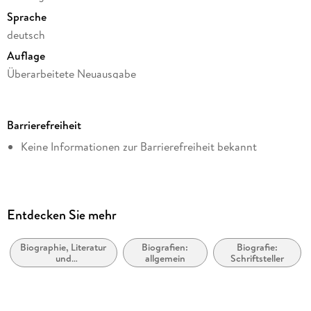
Sprache
deutsch
Auflage
Überarbeitete Neuausgabe
Reihe
hockebooks
Barrierefreiheit
Autor/Autorin
Keine Informationen zur Barrierefreiheit bekannt
Martha Schad
Verlag/Hersteller
hockebooks: Edition Michael Ende
Kopierschutz
Entdecken Sie mehr
mit Wasserzeichen versehen
Biographie, Literatur
Biografien:
Biografie:
Family Sharing
und
allgemein
Schriftsteller
Ja
Literaturwissenschaft
Produktart
EBOOK