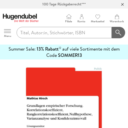
100 Tage Rückgaberecht***
Abholung in über 100 Filialen
Filiale
Konto
Merkzettel
Warenkorb
Hugendubel
Menu
Summer Sale:
13% Rabatt
auf viele Sortimente mit dem
12
mehr
Code
SOMMER13
erfahren