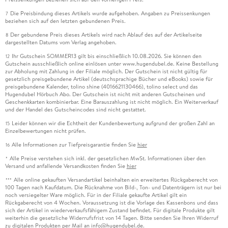
Die Preisbindung dieses Artikels wurde aufgehoben. Angaben zu Preissenkungen
7
beziehen sich auf den letzten gebundenen Preis.
Der gebundene Preis dieses Artikels wird nach Ablauf des auf der Artikelseite
8
dargestellten Datums vom Verlag angehoben.
Ihr Gutschein SOMMER13 gilt bis einschließlich 10.08.2026. Sie können den
12
Gutschein ausschließlich online einlösen unter www.hugendubel.de. Keine Bestellung
zur Abholung mit Zahlung in der Filiale möglich. Der Gutschein ist nicht gültig für
gesetzlich preisgebundene Artikel (deutschsprachige Bücher und eBooks) sowie für
preisgebundene Kalender, tolino shine (4016621130466), tolino select und das
Hugendubel Hörbuch Abo. Der Gutschein ist nicht mit anderen Gutscheinen und
Geschenkkarten kombinierbar. Eine Barauszahlung ist nicht möglich. Ein Weiterverkauf
und der Handel des Gutscheincodes sind nicht gestattet.
Leider können wir die Echtheit der Kundenbewertung aufgrund der großen Zahl an
15
Einzelbewertungen nicht prüfen.
Alle Informationen zur Tiefpreisgarantie finden Sie
hier
16
Alle Preise verstehen sich inkl. der gesetzlichen MwSt. Informationen über den
*
Versand und anfallende Versandkosten finden Sie
hier
Alle online gekauften Versandartikel beinhalten ein erweitertes Rückgaberecht von
***
100 Tagen nach Kaufdatum. Die Rücknahme von Bild-, Ton- und Datenträgern ist nur bei
noch versiegelter Ware möglich. Für in der Filiale gekaufte Artikel gilt ein
Rückgaberecht von 4 Wochen. Voraussetzung ist die Vorlage des Kassenbons und dass
sich der Artikel in wiederverkaufsfähigem Zustand befindet. Für digitale Produkte gilt
weiterhin die gesetzliche Widerrufsfrist von 14 Tagen. Bitte senden Sie Ihren Widerruf
zu digitalen Produkten per Mail an info@hugendubel.de.