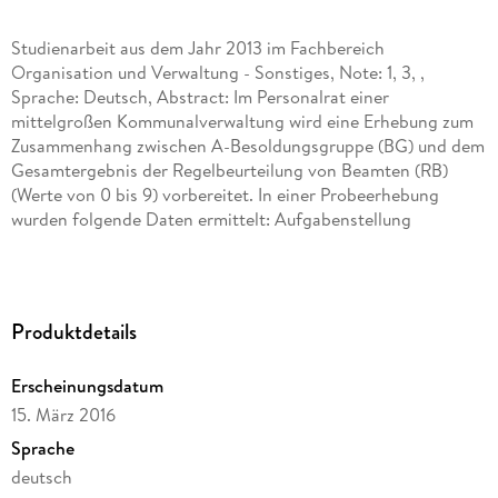
Studienarbeit aus dem Jahr 2013 im Fachbereich
Organisation und Verwaltung - Sonstiges, Note: 1, 3, ,
Sprache: Deutsch, Abstract: Im Personalrat einer
mittelgroßen Kommunalverwaltung wird eine Erhebung zum
Zusammenhang zwischen A-Besoldungsgruppe (BG) und dem
Gesamtergebnis der Regelbeurteilung von Beamten (RB)
(Werte von 0 bis 9) vorbereitet. In einer Probeerhebung
wurden folgende Daten ermittelt: Aufgabenstellung
Berechnen Sie den Rangkorrelationskoeffizienten R und zum
Vergleich den Korrelationskoeffizienten r (jeweils mit kurzen
Erläuterungen zum Vorgehen).
Produktdetails
Wie beurteilen Sie in diesem Fall die Verwendung des
Korrelationskoeffizienten r?
Erscheinungsdatum
15. März 2016
In der Verwaltung einer kleinen Großstadt wird untersucht,
welche Tendenzen im Eingang von Wohngeldanträgen zu
Sprache
beobachten sind. In den letzten 5 Jahren gingen in den
deutsch
Quartalen 1 bis 4 folgende Anträge ein: Aufgabenstellung