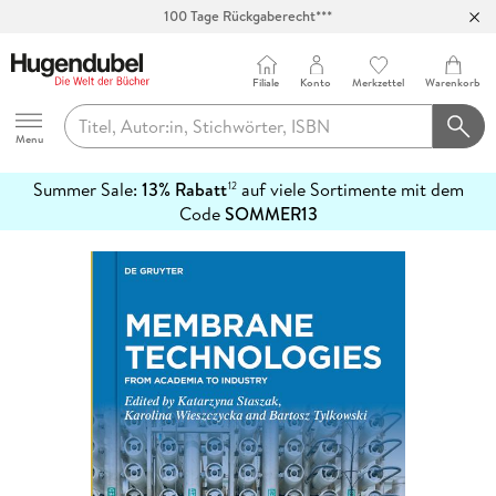
100 Tage Rückgaberecht***
Abholung in über 100 Filialen
Filiale
Konto
Merkzettel
Warenkorb
Hugendubel
Menu
Summer Sale:
13% Rabatt
auf viele Sortimente mit dem
12
mehr
Code
SOMMER13
erfahren