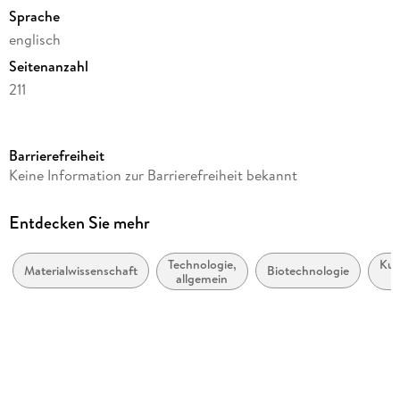
Sprache
englisch
Seitenanzahl
211
Herausgegeben von
Katarzyna Staszak, Karolina Wieszczycka, Bartosz Tylkowski
Barrierefreiheit
Verlag/Hersteller
Keine Information zur Barrierefreiheit bekannt
De Gruyter
Kopierschutz
Entdecken Sie mehr
mit Wasserzeichen versehen
Technologie,
Kun
Produktart
Materialwissenschaft
Biotechnologie
allgemein
EBOOK
Po
Dateiformat
EPUB
ISBN
9783110688313