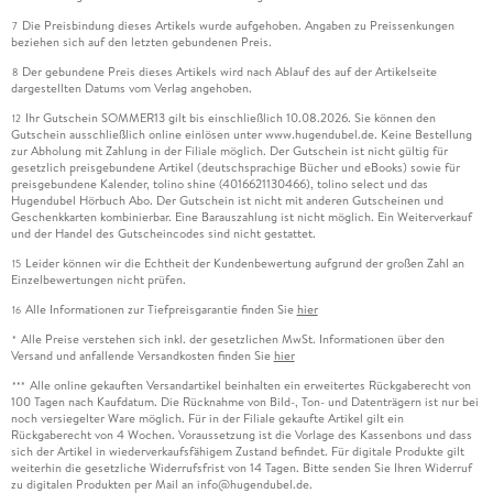
Die Preisbindung dieses Artikels wurde aufgehoben. Angaben zu Preissenkungen
7
beziehen sich auf den letzten gebundenen Preis.
Der gebundene Preis dieses Artikels wird nach Ablauf des auf der Artikelseite
8
dargestellten Datums vom Verlag angehoben.
Ihr Gutschein SOMMER13 gilt bis einschließlich 10.08.2026. Sie können den
12
Gutschein ausschließlich online einlösen unter www.hugendubel.de. Keine Bestellung
zur Abholung mit Zahlung in der Filiale möglich. Der Gutschein ist nicht gültig für
gesetzlich preisgebundene Artikel (deutschsprachige Bücher und eBooks) sowie für
preisgebundene Kalender, tolino shine (4016621130466), tolino select und das
Hugendubel Hörbuch Abo. Der Gutschein ist nicht mit anderen Gutscheinen und
Geschenkkarten kombinierbar. Eine Barauszahlung ist nicht möglich. Ein Weiterverkauf
und der Handel des Gutscheincodes sind nicht gestattet.
Leider können wir die Echtheit der Kundenbewertung aufgrund der großen Zahl an
15
Einzelbewertungen nicht prüfen.
Alle Informationen zur Tiefpreisgarantie finden Sie
hier
16
Alle Preise verstehen sich inkl. der gesetzlichen MwSt. Informationen über den
*
Versand und anfallende Versandkosten finden Sie
hier
Alle online gekauften Versandartikel beinhalten ein erweitertes Rückgaberecht von
***
100 Tagen nach Kaufdatum. Die Rücknahme von Bild-, Ton- und Datenträgern ist nur bei
noch versiegelter Ware möglich. Für in der Filiale gekaufte Artikel gilt ein
Rückgaberecht von 4 Wochen. Voraussetzung ist die Vorlage des Kassenbons und dass
sich der Artikel in wiederverkaufsfähigem Zustand befindet. Für digitale Produkte gilt
weiterhin die gesetzliche Widerrufsfrist von 14 Tagen. Bitte senden Sie Ihren Widerruf
zu digitalen Produkten per Mail an info@hugendubel.de.