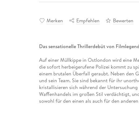
Merken
Empfehlen
Bewerten
Das sensationelle Thrillerdebüt von Filmlegen
Auf einer Müllkippe in Ostlondon wird eine Me
die sofort herbeigerufene Polizei kommt zu spä
einem brutalen Überfall geraubt. Neben den G
und sein Team. Sie sind bekannt für ihr unorth
kristallisieren sich während der Untersuchung
Waffenhandels im großen Stil verdächtigt, u
sowohl für den einen als auch für den anderen
beginnt ein Wettlauf gegen die Zeit . . .
'Ein altmodisches Vergnügen, erzählt mit Cain