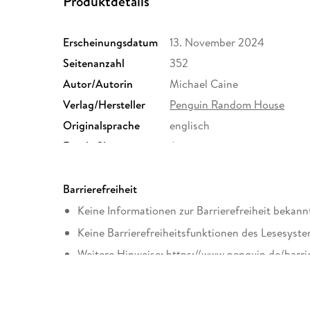
Produktdetails
Erscheinungsdatum
13. November 2024
Seitenanzahl
352
Autor/Autorin
Michael Caine
Verlag/Hersteller
Penguin Random House
Originalsprache
englisch
Family Sharing
Ja
Dateiformat
EPUB
Barrierefreiheit
Keine Informationen zur Barrierefreiheit bekann
Keine Barrierefreiheitsfunktionen des Lesesyste
Weitere Hinweise: https://www.penguin.de/barri