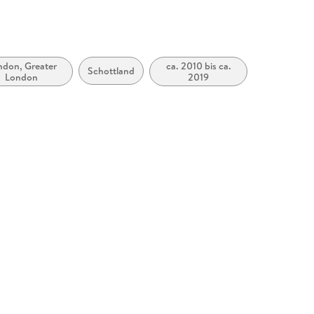
ndon, Greater
ca. 2010 bis ca.
Schottland
London
2019