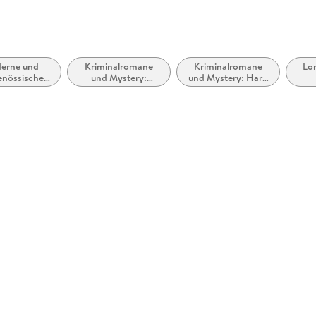
erne und
Kriminalromane
Kriminalromane
Lo
enössische
und Mystery:
und Mystery: Hard
letristik:
Polizeiarbeit &
Boiled, Roman noir
emein und
Forensik
terarisch