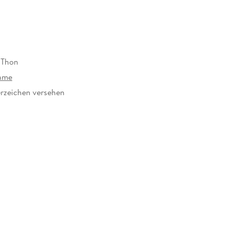
 Thon
ame
rzeichen versehen
19779