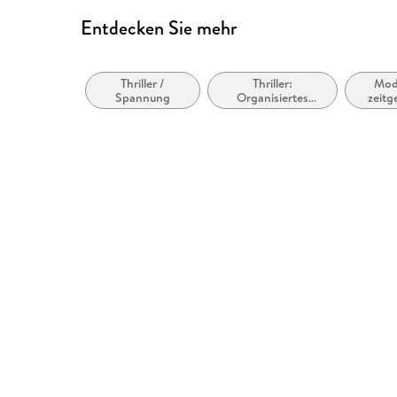
Entdecken Sie mehr
Thriller /
Thriller:
Mod
Spannung
Organisiertes
zeitg
Verbrechen
Bel
allg
li