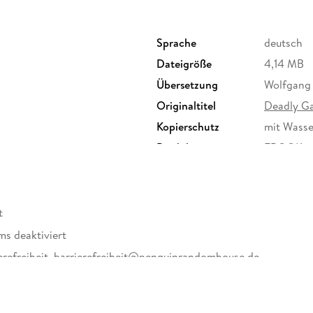
Sprache
deutsch
Dateigröße
4,14 MB
Übersetzung
Wolfgang
Originaltitel
Deadly G
Kopierschutz
mit Wasse
Produktart
EBOOK
ISBN
97836413
t
ms deaktiviert
erefreiheit, barrierefreiheit@penguinrandomhouse.de