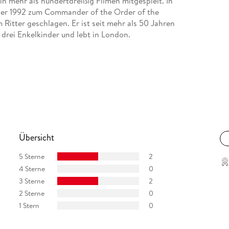
 in mehr als hundertdreißig Filmen mitgespielt. In
 er 1992 zum Commander of the Order of the
Ritter geschlagen. Er ist seit mehr als 50 Jahren
 drei Enkelkinder und lebt in London.
Übersicht
5 Sterne
2
4 Sterne
0
3 Sterne
2
2 Sterne
0
1 Stern
0