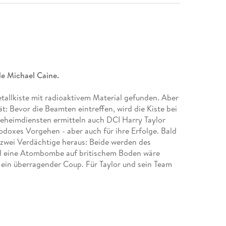
de Michael Caine.
tallkiste mit radioaktivem Material gefunden. Aber
t: Bevor die Beamten eintreffen, wird die Kiste bei
eheimdiensten ermitteln auch DCI Harry Taylor
odoxes Vorgehen - aber auch für ihre Erfolge. Bald
 zwei Verdächtige heraus: Beide werden des
nd eine Atombombe auf britischem Boden wäre
 ein überragender Coup. Für Taylor und sein Team
es typisch ironischem Humor.'
Daily Mail