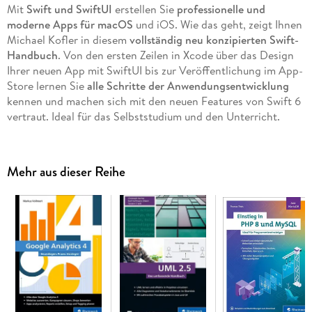
Mit
Swift und SwiftUI
erstellen Sie
professionelle und
moderne Apps für macOS
und iOS. Wie das geht, zeigt Ihnen
Michael Kofler in diesem
vollständig neu konzipierten Swift-
Handbuch
. Von den ersten Zeilen in Xcode über das Design
Ihrer neuen App mit SwiftUI bis zur Veröffentlichung im App-
Store lernen Sie
alle Schritte der Anwendungsentwicklung
kennen und machen sich mit den neuen Features von Swift 6
vertraut. Ideal für das Selbststudium und den Unterricht.
Aus dem Inhalt:
Mehr aus dieser Reihe
Crashkurs Xcode
Schleifen, Funktionen und Closures
Strukturen, Klassen und Protokolle
Views anwenden und selbst programmieren
App-Design und Animation
Data Binding, SwiftData und iCloud
Internationalisierung und App Store