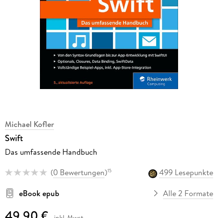
Michael Kofler
Swift
Das umfassende Handbuch
(
0 Bewertungen
)
499 Lesepunkte
15
eBook epub
Alle 2 Formate
49,90 €
inkl. Mwst.