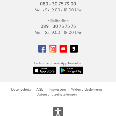
089 - 30 75 79 00
Mo. - Sa. 9.00 - 18.00 Uhr
10. 1 . . . Vererbung . . . 229
Filialhotline
089 - 30 75 75 75
10. 2 . . . Generics . . . 239
Mo. - Sa. 9.00 - 18.00 Uhr
10. 3 . . . Protokolle . . . 242
10. 4 . . . Standardprotokolle . . . 251
10. 5 . . . Extensions . . . 256
Laden Sie unsere App herunter.
10. 6 . . . Protokollerweiterungen . . . 258
Datenschutz
AGB
Impressum
Widerrufsbelehrung
11. Fehlerabsicherung . . . 263
Datenschutzeinstellungen
11. 1 . . . Fehlerabsicherung mit try und catch . . . 263