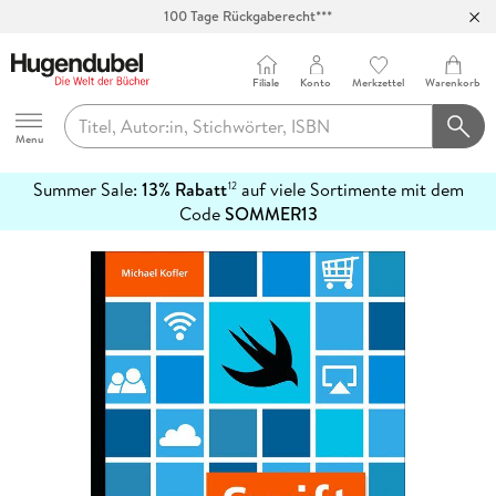
100 Tage Rückgaberecht***
Abholung in über 100 Filialen
Filiale
Konto
Merkzettel
Warenkorb
Hugendubel
Menu
Summer Sale:
13% Rabatt
auf viele Sortimente mit dem
12
mehr
Code
SOMMER13
erfahren