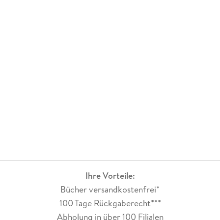
7. 4 . . . Funktionen als eigener Datentyp . . . 166
7. 5 . . . Closures . . . 168
8. Arrays, Dictionaries, Sets und Tupel . . . 173
8. 1 . . . Arrays . . . 173
8. 2 . . . Arrays und Aufzählungen verarbeiten . . . 180
8. 3 . . . Dictionaries . . . 187
8. 4 . . . Sets . . . 189
Ihre Vorteile:
8. 5 . . . Tupel . . . 191
Bücher versandkostenfrei*
100 Tage Rückgaberecht***
Abholung in über 100 Filialen