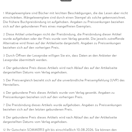
11. 2 . . . Selbst Fehler auslösen (throws und throw) . . . 270
Mängelexemplare sind Bücher mit leichten Beschädigungen, die das Lesen aber nicht
1
11. 3 . . . Fehler in Funktionen weitergeben (rethrows) . . . 273
einschränken. Mängelexemplare sind durch einen Stempel als solche gekennzeichnet.
Die frühere Buchpreisbindung ist aufgehoben. Angaben zu Preissenkungen beziehen
sich auf den gebundenen Preis eines mangelfreien Exemplars.
11. 4 . . . Das Error-Protokoll . . . 275
Diese Artikel unterliegen nicht der Preisbindung, die Preisbindung dieser Artikel
2
wurde aufgehoben oder der Preis wurde vom Verlag gesenkt. Die jeweils zutreffende
Alternative wird Ihnen auf der Artikelseite dargestellt. Angaben zu Preissenkungen
beziehen sich auf den vorherigen Preis.
12. Swift-Interna . . . 277
Durch Öffnen der Leseprobe willigen Sie ein, dass Daten an den Anbieter der
3
Leseprobe übermittelt werden.
Der gebundene Preis dieses Artikels wird nach Ablauf des auf der Artikelseite
4
dargestellten Datums vom Verlag angehoben.
12. 1 . . . Speicherverwaltung . . . 277
Der Preisvergleich bezieht sich auf die unverbindliche Preisempfehlung (UVP) des
5
Herstellers.
12. 2 . . . Attribute, Property Wrapper und Makros . . . 282
Der gebundene Preis dieses Artikels wurde vom Verlag gesenkt. Angaben zu
6
Preissenkungen beziehen sich auf den vorherigen Preis.
12. 3 . . . Reflection und KeyPath-Ausdrücke . . . 286
Die Preisbindung dieses Artikels wurde aufgehoben. Angaben zu Preissenkungen
7
beziehen sich auf den letzten gebundenen Preis.
12. 4 . . . Swift Package Manager . . . 290
Der gebundene Preis dieses Artikels wird nach Ablauf des auf der Artikelseite
8
dargestellten Datums vom Verlag angehoben.
Ihr Gutschein SOMMER13 gilt bis einschließlich 10.08.2026. Sie können den
12