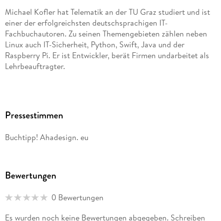
4. 5 . . . Wert- versus Referenztypen . . . 122
Michael Kofler hat Telematik an der TU Graz studiert und ist
einer der erfolgreichsten deutschsprachigen IT-
Fachbuchautoren. Zu seinen Themengebieten zählen neben
Linux auch IT-Sicherheit, Python, Swift, Java und der
5. Operatoren . . . 125
Raspberry Pi. Er ist Entwickler, berät Firmen undarbeitet als
Lehrbeauftragter.
5. 1 . . . Zuweisungs- und Rechenoperatoren . . . 125
5. 2 . . . Vergleichsoperatoren und logische Operatoren . . .
128
Pressestimmen
5. 3 . . . Range-Operatoren . . . 131
Buchtipp! Ahadesign. eu
5. 4 . . . Operatoren für Fortgeschrittene . . . 132
Bewertungen
6. Verzweigungen und Schleifen . . . 135
0 Bewertungen
Es wurden noch keine Bewertungen abgegeben. Schreiben