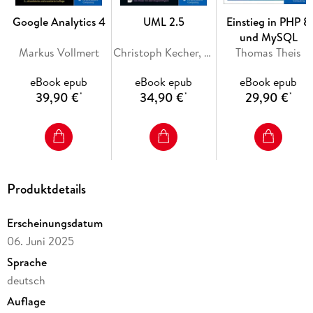
Google Analytics 4
UML 2.5
Einstieg in PHP 8
und MySQL
Inhaltsverzeichnis
Markus Vollmert
Christoph Kecher, Ralf Hoffmann-Elbern, Torsten T. Will
Thomas Theis
eBook epub
eBook epub
eBook epub
Vorwort . . . 13
39,90 €
34,90 €
29,90 €
*
*
*
Teil I. Einführung . . . 17
1. Hello, World! . . . 19
Produktdetails
1. 1 . . . Erste Schritte mit Xcode . . . 20
Erscheinungsdatum
1. 2 . . . Der Hello-World-Code . . . 24
06. Juni 2025
1. 3 . . . Eigene Code-Experimente . . . 28
Sprache
deutsch
Auflage
2. Learning by Doing: Die erste App . . . 31