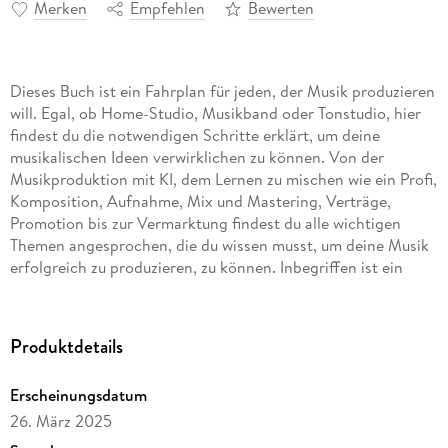
Merken
Empfehlen
Bewerten
Dieses Buch ist ein Fahrplan für jeden, der Musik produzieren
will. Egal, ob Home-Studio, Musikband oder Tonstudio, hier
findest du die notwendigen Schritte erklärt, um deine
musikalischen Ideen verwirklichen zu können. Von der
Musikproduktion mit KI, dem Lernen zu mischen wie ein Profi,
Komposition, Aufnahme, Mix und Mastering, Verträge,
Promotion bis zur Vermarktung findest du alle wichtigen
Themen angesprochen, die du wissen musst, um deine Musik
erfolgreich zu produzieren, zu können. Inbegriffen ist ein
Nachschlagewerk, das dir alle Fachbegriffe, die in dem Buch
vorkommen, kurz erklärt. Es ist ein Leitfaden durch eine
Musikproduktion und es wird das Musikproduzieren von A bis
Produktdetails
Z erklärt! Musik produzieren Was brauche ich dafür und was
muss ich machen? Dieses Buch ist eine Neuauflage mit
Erscheinungsdatum
Ergänzungen des Buchs »Musik produzieren«.
26. März 2025