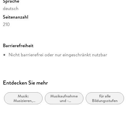
Sprache
deutsch
Seitenanzahl
210
Dateigröße
0,49 MB
Barrierefreiheit
Autor/Autorin
Nicht barrierefrei oder nur eingeschränkt nutzbar
Michael Modlich, Sven von Strauch
Verlag/Hersteller
Future Mind Musik Verlag
Originalsprache
Entdecken Sie mehr
deutsch
Musik:
Musikaufnahme
für alle
Kopierschutz
Musizieren,
und -
Bildungsstufen
mit Wasserzeichen versehen
Techniken,
vervielfältigung,
Anleitungen
Technik
Family Sharing
Ja