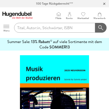
100 Tage Rückgaberecht***
Abholung in über 100 Filialen
Filiale
Konto
Merkzettel
Warenkorb
Hugendubel
Menu
Summer Sale:
13% Rabatt
auf viele Sortimente mit dem
12
mehr
Code
SOMMER13
erfahren