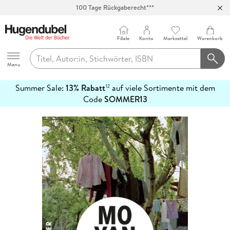
100 Tage Rückgaberecht***
Abholung in über 100 Filialen
Filiale
Konto
Merkzettel
Warenkorb
Hugendubel
Menu
Summer Sale:
13% Rabatt
auf viele Sortimente mit dem
12
mehr
Code
SOMMER13
erfahren