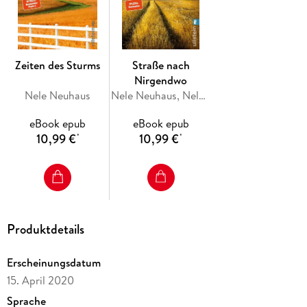
schaffen. Doch Sheridan findet Trost bei ihrer liebevollen
Tante Isabella und in ihrer Leidenschaft für die Musik.
Der Farmarbeiter Danny, der Rodeoreiter Nick und der
Zeiten des Sturms
Straße nach
Künstler Christopher machen ihr den Hof, und sie stößt auf
Nirgendwo
die Tagebücher der geheimnisvollen Carolyn, die vor vielen
Nele Neuhaus
Nele Neuhaus, Nele Löwenberg
Jahren spurlos verschwand.
eBook epub
eBook epub
10,99 €
10,99 €
*
*
Das Leben ist plötzlich aufregend, bis in einer
schicksalhaften Halloween-Nacht etwas Schreckliches
geschieht, das alles verändert. Nun zeigt sich, wem Sheridan
wirklich vertrauen kann . . .
Produktdetails
*** Die perfekte Urlaubslektüre! Für alle, die Familienromane
lieben und Nele Neuhaus Fans. ***
Erscheinungsdatum
15. April 2020
Sprache