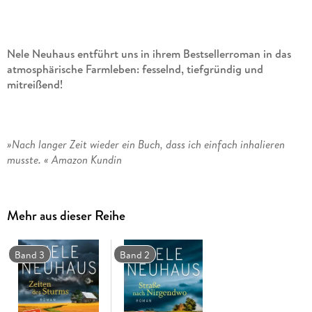
Nele Neuhaus entführt uns in ihrem Bestsellerroman in das
atmosphärische Farmleben: fesselnd, tiefgründig und
mitreißend!
»Nach langer Zeit wieder ein Buch, dass ich einfach inhalieren
musste. « Amazon Kundin
Mehr aus dieser Reihe
Wenn ein Sommer dein ganzes Leben verändert
Band 3
Band 2
Nebraska, Anfang der 1990er Jahre: Sheridan Grant wächst
auf einer Farm inmitten von Maisfeldern bei ihrer
Adoptivfamilie auf. Das monotone Farmleben und die
strenge Hand ihrer Adoptivmutter machen ihr schwer zu