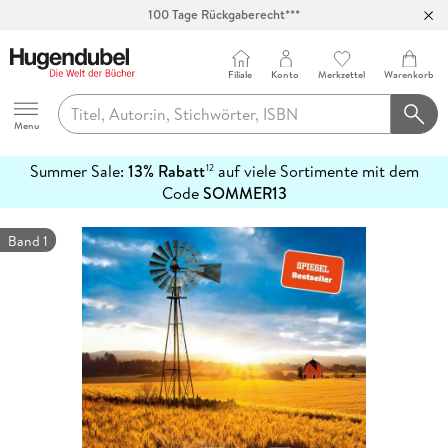
100 Tage Rückgaberecht***
Abholung in über 100 Filialen
Filiale
Konto
Merkzettel
Warenkorb
Hugendubel
Menu
Summer Sale:
13% Rabatt
auf viele Sortimente mit dem
12
mehr
Code
SOMMER13
erfahren
Band 1