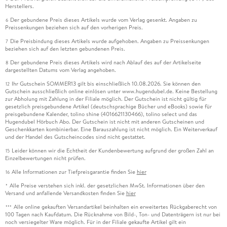
Herstellers.
Der gebundene Preis dieses Artikels wurde vom Verlag gesenkt. Angaben zu
6
Preissenkungen beziehen sich auf den vorherigen Preis.
Die Preisbindung dieses Artikels wurde aufgehoben. Angaben zu Preissenkungen
7
beziehen sich auf den letzten gebundenen Preis.
Der gebundene Preis dieses Artikels wird nach Ablauf des auf der Artikelseite
8
dargestellten Datums vom Verlag angehoben.
Ihr Gutschein SOMMER13 gilt bis einschließlich 10.08.2026. Sie können den
12
Gutschein ausschließlich online einlösen unter www.hugendubel.de. Keine Bestellung
zur Abholung mit Zahlung in der Filiale möglich. Der Gutschein ist nicht gültig für
gesetzlich preisgebundene Artikel (deutschsprachige Bücher und eBooks) sowie für
preisgebundene Kalender, tolino shine (4016621130466), tolino select und das
Hugendubel Hörbuch Abo. Der Gutschein ist nicht mit anderen Gutscheinen und
Geschenkkarten kombinierbar. Eine Barauszahlung ist nicht möglich. Ein Weiterverkauf
und der Handel des Gutscheincodes sind nicht gestattet.
Leider können wir die Echtheit der Kundenbewertung aufgrund der großen Zahl an
15
Einzelbewertungen nicht prüfen.
Alle Informationen zur Tiefpreisgarantie finden Sie
hier
16
Alle Preise verstehen sich inkl. der gesetzlichen MwSt. Informationen über den
*
Versand und anfallende Versandkosten finden Sie
hier
Alle online gekauften Versandartikel beinhalten ein erweitertes Rückgaberecht von
***
100 Tagen nach Kaufdatum. Die Rücknahme von Bild-, Ton- und Datenträgern ist nur bei
noch versiegelter Ware möglich. Für in der Filiale gekaufte Artikel gilt ein