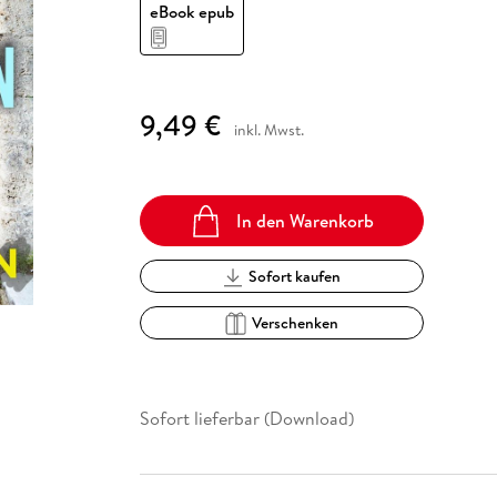
Fremdsprachige Bücher
eBook epub
n Lernhilfen
 Jugendbücher
eiber
Hörbuch Downloads im Bundle
cher
 Vergleich
 Puzzlezubehör
Lernen
New Adult
STABILO
Taschenbücher
hilfen
hriller
 Backen
er
lender
Ratgeber
op
hriller
Romance
9,49 €
inkl. Mwst.
Sachbücher
precher:innen
Science Fiction
Fremdsprachige Bücher
In den Warenkorb
Sofort kaufen
Verschenken
Sofort lieferbar (Download)