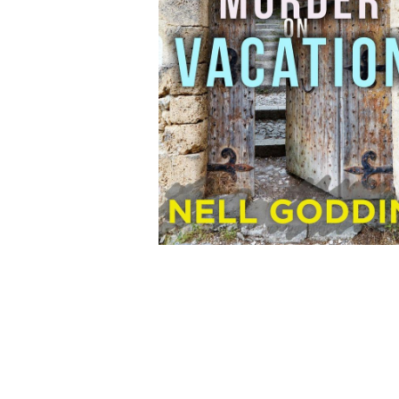
Leseempfehlung
eBook Abonnement
Postkarten
Westerman
Kinder- &
Kugelschr
Hörbuchsprecher
Günstige Spielwaren
Wochenkalender
Kinderbü
Romane
Geräte im
Puzzles &
Schule & 
Buchtrends auf Social Media
eBooks verschenken
Klett Lern
Krimis & T
Buchkalender
Kochen &
Sachbüch
Sprachka
büchermenschen
Duden Sh
Romane
Krimis & T
Top Autor:innen
Hörspiele
Manga
Top Serien
Hörbuchs
Gebrauchtbuch