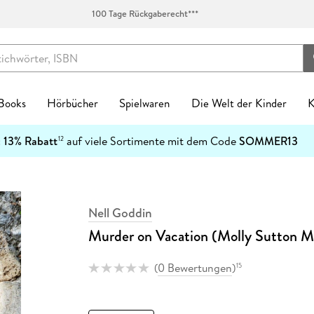
100 Tage Rückgaberecht***
 Books
Hörbücher
Spielwaren
Die Welt der Kinder
K
Kinderbücher
:
13% Rabatt
auf viele Sortimente mit dem Code
SOMMER13
12
enres
Genres
fen
zt neu
ren Kategorien
egorien
kanlässe
tischzubehör
English Books Kategorien
Preiswerte Empfehlungen
Buch Genres
Fremdsprachiges
Abonnements
Schulbücher
Preishits auf CD
Spielwaren nach Alter
Top Marken
Geschenke Kategorien
Top Marken
Ban
-5
Spielwaren nach Alter
n & Erfahrungen
n & Erfahrungen
bliothek-Verknüpfung
ule
el Hörbuch Abo
einkind
alender
tag
chen
Biografien & Erfahrungen
Stark reduzierte Bücher
New Adult
Bestseller
Hugendubel Hörbuch Abo
Nach Bundesländern
Hörbücher
0-2 Jahre
Ackermann
Achtsamkeit & Gesundheit
CEDON
7
Ban
Top Marken
ble Books
 Science Fiction
ud
ner
 Kreatives
laner
n & Konfirmation
 & Klebebänder
Fachbücher
Mängelexemplare bis -60%
Ratgeber
Neuheiten
eBook Abonnement
Nach Fächern
Stark reduzierte Hörbücher
3-4 Jahre
Harenberg, Heye & Weingarten
Dekoration & Einrichtung
Paperblanks
1
h Downloads
tonies®
Nell Goddin
 Jugendbücher
p
eife
 & Entdecken
Natur
Taufe
schunterlagen
Fantasy
Schnäppchen der Woche
Reise
Englische eBooks
Nach Schulform
Hörbuch-Pakete
5-7 Jahre
Korsch
Hobby & Lifestyle
LEUCHTTURM1917
4
Kinderbuchserien
Murder on Vacation (Molly Sutton My
er
hriller
atures
r
 Spielwelten
rchitektur
ag
Jugendbücher
eBook-Bundles
Romane
Französische eBooks
8-11 Jahre
Paperblanks
Küche & Esszimmer
herlitz
Download Preishits
n
t Romance
mily Sharing
 Konstruktion
kalender
Kinderbücher
Bestseller reduziert
Sachbücher
Italienische eBooks
12+ Jahre
LEUCHTTURM1917
Lesen & Geschichten
LAMY
(
0 Bewertungen
)
15
e Reihen
steller
e
Hörbuch Downloads
bücher
teile
 & Gesellschaftsspiele
soterik
Krimis & Thriller
Sonderausgaben
Science Fiction
Spanische eBooks
Neumann
Schmuck & Accessoires
Moleskine
inte
Bestseller reduziert
cher
arantie
Stofftiere
nder & Städte
Manga
Moleskine
Pelikan