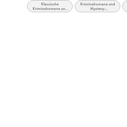
Klassische
Kriminalromane und
Kriminalromane und
Mystery:
Mystery
Privatdetektive /
Amateurdetektive