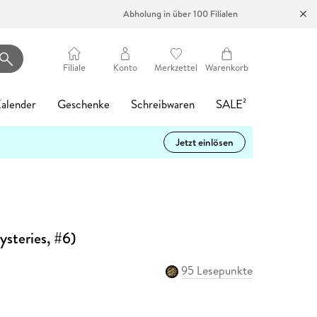
Abholung in über 100 Filialen
Filiale
Konto
Merkzettel
Warenkorb
alender
Geschenke
Schreibwaren
SALE²
Jetzt einlösen
Heartstopper Volume 6
Philippa oder
Madame le Commissaire
Filmriss auf
Die Psychiaterin -
tolino vision color
Startklar für die
Memories of
LEGO Ninjago:
Mein Garten
Romance Reader
Easy Pencil Case
4
d 6
0%
-17%
Gespenster wäscht man
und die Mauer des
Immenhof
Wurde ihr der Job
- Weiß
5.
Heidelberg
Destinys Bounty
Tagesabreißkalender
Hat
Café
Alice Oseman
nicht
Schweigens
zum Verhängnis?
Adventure
2027 - Praktische
Vergissmeinnicht
Karsten Dusse
Heinz Strunk
d 10
Buch (kartoniert)
Hardware
Buch (kartoniert)
Sonstiger Artikel
Tipps für 2027
Katja Gehrmann
Pierre Martin
Freida McFadden
15,99 €
199,00 €
13,95 €
31,00 €
Buch (gebunden)
Hörbuch Download
Spielware
Sonstiger Artikel
Ulrich Thimm
24,00 €
15,99 €
39,99 €
12,95 €
Buch (gebunden)
eBook epub
eBook epub
steries, #6)
15,00 €
4,99 €
16,99 €
Statt
15,74 €
Kalender
15,99 €
4
Statt
9,99 €
95 Lesepunkte