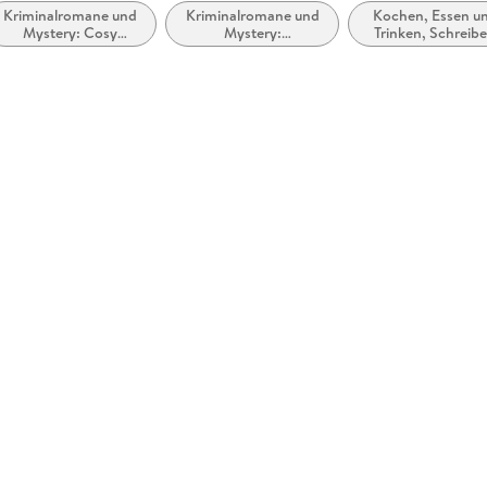
Kriminalromane und
Kriminalromane und
Kochen, Essen u
Mystery: Cosy
Mystery:
Trinken, Schreib
Mystery
Ermittlerinnen
über Lebensmitte
Kochbücher