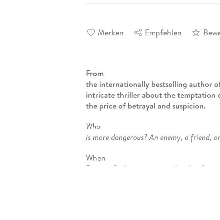
Merken
Empfehlen
Bewe
From
the internationally bestselling author 
intricate thriller about the temptation o
the price of betrayal and suspicion.
Who
is more dangerous? An enemy, a friend, or
When
Bonnie Graham arrives at her boyfriend
to discover a dead body in a pool of blo
the police. Bonnie hides the corpse an
was ever there.