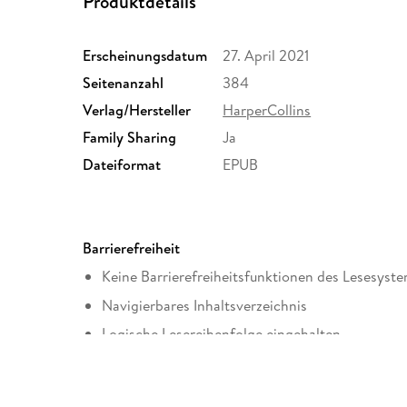
Produktdetails
Erscheinungsdatum
27. April 2021
Seitenanzahl
384
Verlag/Hersteller
HarperCollins
Family Sharing
Ja
Dateiformat
EPUB
Barrierefreiheit
Keine Barrierefreiheitsfunktionen des Lesesyste
Navigierbares Inhaltsverzeichnis
Logische Lesereihenfolge eingehalten
Weitere Hinweise: AccessibilityFeedback@harpe