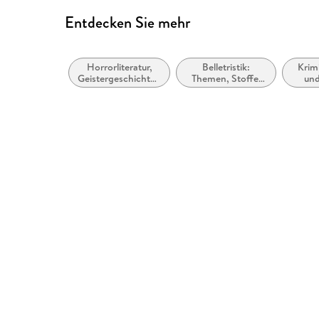
Entdecken Sie mehr
Horrorliteratur,
Belletristik:
Krim
Geistergeschichten
Themen, Stoffe,
und
und
Motive:
Ermi
Übernatürliches
Seelenleben