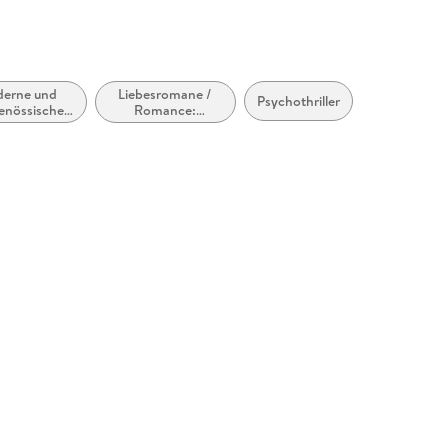
erne und
Liebesromane /
Psychothriller
genössische
Romance:
esromane /
Romantic
omance
Suspense