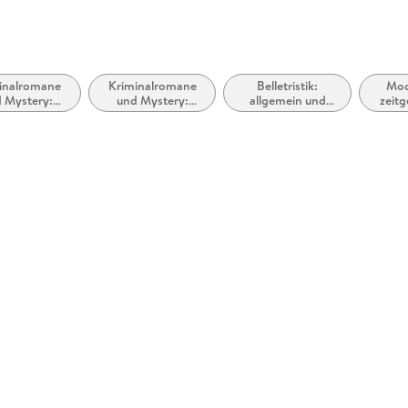
inalromane
Kriminalromane
Belletristik:
Mod
 Mystery:
und Mystery:
allgemein und
zeit
ttlerinnen
Polizeiarbeit &
literarisch, nicht
Lieb
Forensik
nach Genre
R