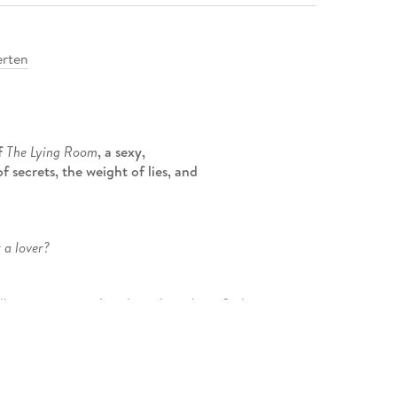
rten
of
The Lying Room
, a sexy,
f secrets, the weight of lies, and
 a lover?
's apartment in London, she is horrified
od on the floor. But she doesn't call
d then carefully wipes away any evidence she