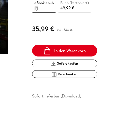
Fremdsprachige Bücher
eBook epub
Buch (kartoniert)
n Lernhilfen
 Jugendbücher
eiber
Hörbuch Downloads im Bundle
cher
 Vergleich
 Puzzlezubehör
Lernen
New Adult
STABILO
49,99 €
Taschenbücher
hilfen
hriller
 Backen
er
lender
Ratgeber
op
hriller
Romance
35,99 €
inkl. Mwst.
Sachbücher
precher:innen
Science Fiction
Fremdsprachige Bücher
In den Warenkorb
Sofort kaufen
Verschenken
Sofort lieferbar (Download)