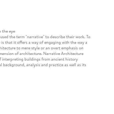
n the eye
used the term "narrative" to describe their work. To
 is that it offers a way of engaging with the way a
hitecture to mere style or an overt emphasis on
mension of architecture. Narrative Architecture
f interpreting buildings from ancient history
l background, analysis and practice as well as its
in the field of narrative architecture, the book is
tly