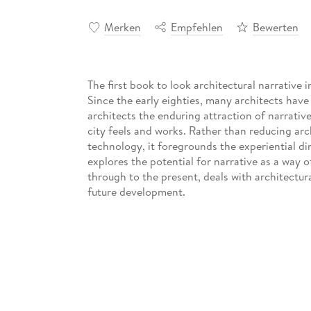
Merken
Empfehlen
Bewerten
The first book to look architectural narrative i
Since the early eighties, many architects have 
architects the enduring attraction of narrative
city feels and works. Rather than reducing arc
technology, it foregrounds the experiential di
explores the potential for narrative as a way o
through to the present, deals with architectura
future development.
Authored by Nigel Coates, a foremost figure 
one of the first to address this subject direc