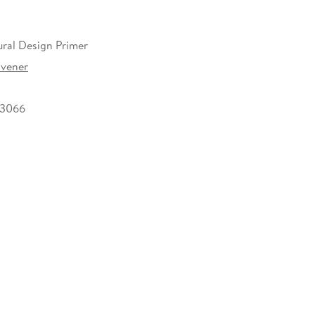
ent, Antoni Gaudí, Eero Saarinen, Ettore Sottsass,
vide an overview of the work of NATO and Coates,
designers
ural Design Primer
ivener
63066
gn approach that can aid architecture to remain
d multi-everything age, Narrative Architecture is a
tectural history and theory.