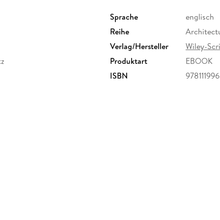
Features architects as diverse as William K
Superstudio, Rem Koolhaas, and FAT to pro
Sprache
englisch
as well as chapters on other contemporary 
Reihe
Architect
Verlag/Hersteller
Wiley-Scr
Includes over 120 colour photographs
tz
Produktart
EBOOK
ISBN
97811199
Signposting narrative's significance as a desi
relevant in this complex, multi-disciplinary an
must-read for anyone with an interest in archi