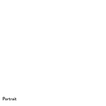
Family Sharing
Ja
Produktart
EBOOK
Dateiformat
EPUB
ISBN
9783446257689
Portrait