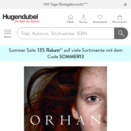
100 Tage Rückgaberecht***
Abholung in über 100 Filialen
Filiale
Konto
Merkzettel
Warenkorb
Hugendubel
Menu
Summer Sale:
13% Rabatt
auf viele Sortimente mit dem
12
mehr
Code
SOMMER13
erfahren