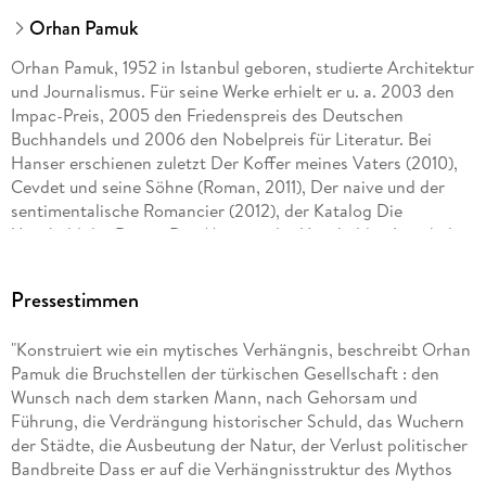
Orhan Pamuk
Orhan Pamuk, 1952 in Istanbul geboren, studierte Architektur
und Journalismus. Für seine Werke erhielt er u. a. 2003 den
Impac-Preis, 2005 den Friedenspreis des Deutschen
Buchhandels und 2006 den Nobelpreis für Literatur. Bei
Hanser erschienen zuletzt Der Koffer meines Vaters (2010),
Cevdet und seine Söhne (Roman, 2011), Der naive und der
sentimentalische Romancier (2012), der Katalog Die
Unschuld der Dinge. Das Museum der Unschuld in Istanbul
(2012), Diese Fremdheit in mir (Roman, 2016), Die rothaarige
Frau (Roman, 2017), Istanbul (Erinnerungen und Bilder aus
Pressestimmen
einer Stadt, 2018) und Die Nächte der Pest (Roman, 2022).
"Konstruiert wie ein mytisches Verhängnis, beschreibt Orhan
Pamuk die Bruchstellen der türkischen Gesellschaft : den
Wunsch nach dem starken Mann, nach Gehorsam und
Führung, die Verdrängung historischer Schuld, das Wuchern
der Städte, die Ausbeutung der Natur, der Verlust politischer
Bandbreite Dass er auf die Verhängnisstruktur des Mythos