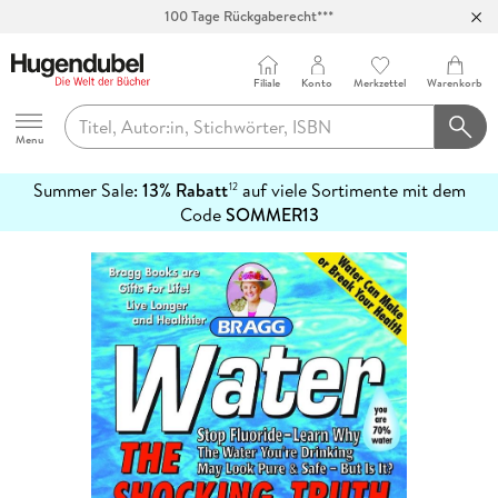
100 Tage Rückgaberecht***
Abholung in über 100 Filialen
Filiale
Konto
Merkzettel
Warenkorb
Hugendubel
Menu
Summer Sale:
13% Rabatt
auf viele Sortimente mit dem
12
mehr
Code
SOMMER13
erfahren