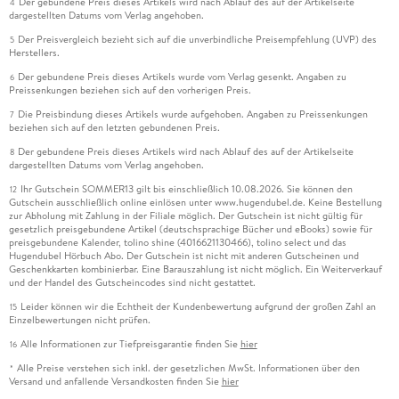
Der gebundene Preis dieses Artikels wird nach Ablauf des auf der Artikelseite
4
dargestellten Datums vom Verlag angehoben.
Der Preisvergleich bezieht sich auf die unverbindliche Preisempfehlung (UVP) des
5
Herstellers.
Der gebundene Preis dieses Artikels wurde vom Verlag gesenkt. Angaben zu
6
Preissenkungen beziehen sich auf den vorherigen Preis.
Die Preisbindung dieses Artikels wurde aufgehoben. Angaben zu Preissenkungen
7
beziehen sich auf den letzten gebundenen Preis.
Der gebundene Preis dieses Artikels wird nach Ablauf des auf der Artikelseite
8
dargestellten Datums vom Verlag angehoben.
Ihr Gutschein SOMMER13 gilt bis einschließlich 10.08.2026. Sie können den
12
Gutschein ausschließlich online einlösen unter www.hugendubel.de. Keine Bestellung
zur Abholung mit Zahlung in der Filiale möglich. Der Gutschein ist nicht gültig für
gesetzlich preisgebundene Artikel (deutschsprachige Bücher und eBooks) sowie für
preisgebundene Kalender, tolino shine (4016621130466), tolino select und das
Hugendubel Hörbuch Abo. Der Gutschein ist nicht mit anderen Gutscheinen und
Geschenkkarten kombinierbar. Eine Barauszahlung ist nicht möglich. Ein Weiterverkauf
und der Handel des Gutscheincodes sind nicht gestattet.
Leider können wir die Echtheit der Kundenbewertung aufgrund der großen Zahl an
15
Einzelbewertungen nicht prüfen.
Alle Informationen zur Tiefpreisgarantie finden Sie
hier
16
Alle Preise verstehen sich inkl. der gesetzlichen MwSt. Informationen über den
*
Versand und anfallende Versandkosten finden Sie
hier