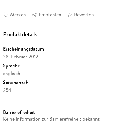
Merken
Empfehlen
Bewerten
Produktdetails
Erscheinungsdatum
28. Februar 2012
Sprache
englisch
Seitenanzahl
254
Dateigröße
3,46 MB
Barrierefreiheit
Autor/Autorin
Keine Information zur Barrierefreiheit bekannt
Patricia Bragg and Paul Bragg
Verlag/Hersteller