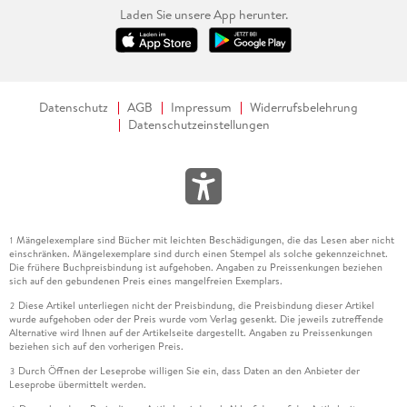
Laden Sie unsere App herunter.
Datenschutz
AGB
Impressum
Widerrufsbelehrung
Datenschutzeinstellungen
Mängelexemplare sind Bücher mit leichten Beschädigungen, die das Lesen aber nicht
1
einschränken. Mängelexemplare sind durch einen Stempel als solche gekennzeichnet.
Die frühere Buchpreisbindung ist aufgehoben. Angaben zu Preissenkungen beziehen
sich auf den gebundenen Preis eines mangelfreien Exemplars.
Diese Artikel unterliegen nicht der Preisbindung, die Preisbindung dieser Artikel
2
wurde aufgehoben oder der Preis wurde vom Verlag gesenkt. Die jeweils zutreffende
Alternative wird Ihnen auf der Artikelseite dargestellt. Angaben zu Preissenkungen
beziehen sich auf den vorherigen Preis.
Durch Öffnen der Leseprobe willigen Sie ein, dass Daten an den Anbieter der
3
Leseprobe übermittelt werden.