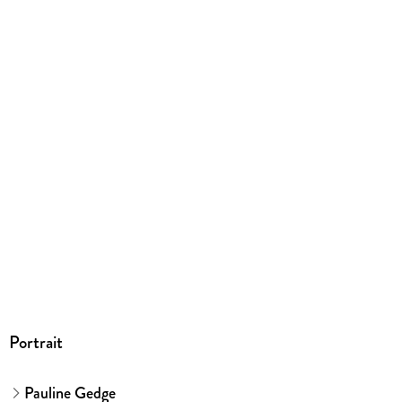
mit Wasserzeichen versehen
Family Sharing
Ja
Produktart
EBOOK
Dateiformat
EPUB
ISBN
9783644200289
Portrait
Pauline Gedge