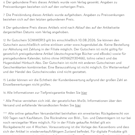
Der gebundene Preis dieses Artikels wurde vom Verlag gesenkt. Angaben zu
6
Preissenkungen beziehen sich auf den vorherigen Preis.
Die Preisbindung dieses Artikels wurde aufgehoben. Angaben zu Preissenkungen
7
beziehen sich auf den letzten gebundenen Preis.
Der gebundene Preis dieses Artikels wird nach Ablauf des auf der Artikelseite
8
dargestellten Datums vom Verlag angehoben.
Ihr Gutschein SOMMER13 gilt bis einschließlich 10.08.2026. Sie können den
12
Gutschein ausschließlich online einlösen unter www.hugendubel.de. Keine Bestellung
zur Abholung mit Zahlung in der Filiale möglich. Der Gutschein ist nicht gültig für
gesetzlich preisgebundene Artikel (deutschsprachige Bücher und eBooks) sowie für
preisgebundene Kalender, tolino shine (4016621130466), tolino select und das
Hugendubel Hörbuch Abo. Der Gutschein ist nicht mit anderen Gutscheinen und
Geschenkkarten kombinierbar. Eine Barauszahlung ist nicht möglich. Ein Weiterverkauf
und der Handel des Gutscheincodes sind nicht gestattet.
Leider können wir die Echtheit der Kundenbewertung aufgrund der großen Zahl an
15
Einzelbewertungen nicht prüfen.
Alle Informationen zur Tiefpreisgarantie finden Sie
hier
16
Alle Preise verstehen sich inkl. der gesetzlichen MwSt. Informationen über den
*
Versand und anfallende Versandkosten finden Sie
hier
Alle online gekauften Versandartikel beinhalten ein erweitertes Rückgaberecht von
***
100 Tagen nach Kaufdatum. Die Rücknahme von Bild-, Ton- und Datenträgern ist nur bei
noch versiegelter Ware möglich. Für in der Filiale gekaufte Artikel gilt ein
Rückgaberecht von 4 Wochen. Voraussetzung ist die Vorlage des Kassenbons und dass
sich der Artikel in wiederverkaufsfähigem Zustand befindet. Für digitale Produkte gilt