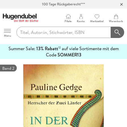
100 Tage Rückgaberecht***
Abholung in über 100 Filialen
Filiale
Konto
Merkzettel
Warenkorb
Hugendubel
Menu
Summer Sale:
13% Rabatt
auf viele Sortimente mit dem
12
mehr
Code
SOMMER13
erfahren
Band 2