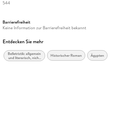
544
Dateigröße
3,71 MB
Barrierefreiheit
Reihe
Keine Information zur Barrierefreiheit bekannt
Herrscher der Zwei Länder, 2
Autor/Autorin
Entdecken Sie mehr
Pauline Gedge
Belletristik: allgemein
Übersetzung
Historischer Roman
Ägypten
und literarisch, nicht
Dorothee Asendorf
nach Genre
Verlag/Hersteller
Rowohlt eBooks
Originaltitel
The Oasis
Originalsprache
englisch
Kopierschutz