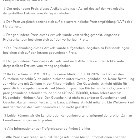
Leseprobe übermittelt werden.
Der gebundene Preis dieses Artikels wird nach Ablauf des auf der Artikelseite
4
dargestellten Datums vom Verlag angehoben.
Der Preisvergleich bezieht sich auf die unverbindliche Preisempfehlung (UVP) des
5
Herstellers.
Der gebundene Preis dieses Artikels wurde vom Verlag gesenkt. Angaben zu
6
Preissenkungen beziehen sich auf den vorherigen Preis.
Die Preisbindung dieses Artikels wurde aufgehoben. Angaben zu Preissenkungen
7
beziehen sich auf den letzten gebundenen Preis.
Der gebundene Preis dieses Artikels wird nach Ablauf des auf der Artikelseite
8
dargestellten Datums vom Verlag angehoben.
Ihr Gutschein SOMMER13 gilt bis einschließlich 10.08.2026. Sie können den
12
Gutschein ausschließlich online einlösen unter www.hugendubel.de. Keine Bestellung
zur Abholung mit Zahlung in der Filiale möglich. Der Gutschein ist nicht gültig für
gesetzlich preisgebundene Artikel (deutschsprachige Bücher und eBooks) sowie für
preisgebundene Kalender, tolino shine (4016621130466), tolino select und das
Hugendubel Hörbuch Abo. Der Gutschein ist nicht mit anderen Gutscheinen und
Geschenkkarten kombinierbar. Eine Barauszahlung ist nicht möglich. Ein Weiterverkauf
und der Handel des Gutscheincodes sind nicht gestattet.
Leider können wir die Echtheit der Kundenbewertung aufgrund der großen Zahl an
15
Einzelbewertungen nicht prüfen.
Alle Informationen zur Tiefpreisgarantie finden Sie
hier
16
Alle Preise verstehen sich inkl. der gesetzlichen MwSt. Informationen über den
*