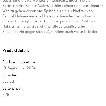
Leben lang die Konventionen: Zunächst, indem sie als
Partnerin des Pariser Malers Lethière einen selbstbestimmten
Weg zu gehen versuchte. Später, als sie als Ehefrau von
Samuel Hahnemann die Homöopathie erlernte und nach
dessen Tod wagte, eigenständig zu praktizieren. Mélanie
Hahnemann brachte nicht nur die zeitgenössische
Schulmedizin gegen sich auf, sondern auch weite Teile der
Homöopathenschaft, die es nicht ertrug, dass eine Frau
erfolgreich in ihre Sphäre eindrang und das Recht
Produktdetails
Erscheinungsdatum
10. September 2024
Die Autorin Petra Dörfert M. A. ist Geisteswissenschaftlerin
und selbst als Homöopathin und Heilpraktikerin tätig. Als ihr
Sprache
bewusst wurde, wie unerforscht Mélanie Hahnemanns Leben
deutsch
noch war, fing sie Feuer und begab sich auf eine spannende
Seitenanzahl
Spurensuche in Paris und an verschiedenen Orten
Deutschlands, wo sie auf eine große Anzahl bislang
828
ungesichteter Archivalien stieß. Nicht nur Mélanie
Dateigröße
Hahnemanns Biographie, sondern ein ganzes Kapitel der