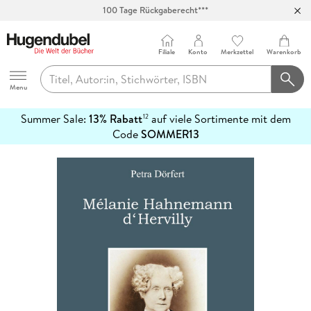
100 Tage Rückgaberecht***
Abholung in über 100 Filialen
Filiale
Konto
Merkzettel
Warenkorb
Hugendubel
Menu
Summer Sale:
13% Rabatt
auf viele Sortimente mit dem
12
mehr
Code
SOMMER13
erfahren