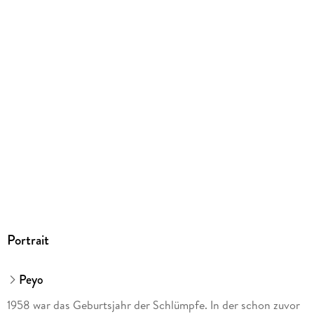
Dateiformat
EPUB
ISBN
9783868698985
Portrait
Peyo
1958 war das Geburtsjahr der Schlümpfe. In der schon zuvor