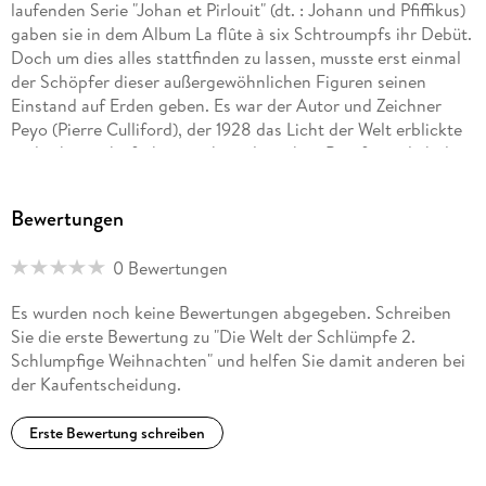
laufenden Serie "Johan et Pirlouit" (dt. : Johann und Pfiffikus)
gaben sie in dem Album La flûte à six Schtroumpfs ihr Debüt.
Doch um dies alles stattfinden zu lassen, musste erst einmal
der Schöpfer dieser außergewöhnlichen Figuren seinen
Einstand auf Erden geben. Es war der Autor und Zeichner
Peyo (Pierre Culliford), der 1928 das Licht der Welt erblickte
und schon sehr früh einen künstlerischen Beruf, nämlich den
des Trickfilm-Zeichners, anstrebte. Nach einem Zeichenkurs
an der Akademie der Künste in Brüsssel wurde er bereits mit
Bewertungen
17 Jahren in den CBA-Studios als Trickzeichner angestellt.
0 Bewertungen
Dort lernte er einige - heute ebenfalls berühmte - Talente der
frankobelgischen Comicschule kennen: Morris, den Zeichner
Es wurden noch keine Bewertungen abgegeben. Schreiben
von Lucky Luke; Franquin, der von Jijé den kleinen Pagen
Sie die erste Bewertung zu "Die Welt der Schlümpfe 2.
Spirou übernahm, und später den Büroboten Gaston sowie
Schlumpfige Weihnachten" und helfen Sie damit anderen bei
das Marsupilami erfand; aber auch realistische Zeichner wie
der Kaufentscheidung.
Eddy Paape (damals Valhardi, später Luc Orient). Als das
Studio zunehmend unter der Konkurrenz der amerikanischen
Erste Bewertung schreiben
Trickfilmindustrie zu leiden hatte, wechselte Peyo in die
Werbebranche, verlor aber seinen Traum nie aus den Augen