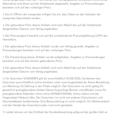
Alternative wird Ihnen auf der Artikelseite dargestellt. Angaben zu Preissenkungen
beziehen sich auf den vorherigen Preis.
Durch Öffnen der Leseprobe willigen Sie ein, dass Daten an den Anbieter der
3
Leseprobe übermittelt werden.
Der gebundene Preis dieses Artikels wird nach Ablauf des auf der Artikelseite
4
dargestellten Datums vom Verlag angehoben.
Der Preisvergleich bezieht sich auf die unverbindliche Preisempfehlung (UVP) des
5
Herstellers.
Der gebundene Preis dieses Artikels wurde vom Verlag gesenkt. Angaben zu
6
Preissenkungen beziehen sich auf den vorherigen Preis.
Die Preisbindung dieses Artikels wurde aufgehoben. Angaben zu Preissenkungen
7
beziehen sich auf den letzten gebundenen Preis.
Der gebundene Preis dieses Artikels wird nach Ablauf des auf der Artikelseite
8
dargestellten Datums vom Verlag angehoben.
Ihr Gutschein SOMMER13 gilt bis einschließlich 10.08.2026. Sie können den
12
Gutschein ausschließlich online einlösen unter www.hugendubel.de. Keine Bestellung
zur Abholung mit Zahlung in der Filiale möglich. Der Gutschein ist nicht gültig für
gesetzlich preisgebundene Artikel (deutschsprachige Bücher und eBooks) sowie für
preisgebundene Kalender, tolino shine (4016621130466), tolino select und das
Hugendubel Hörbuch Abo. Der Gutschein ist nicht mit anderen Gutscheinen und
Geschenkkarten kombinierbar. Eine Barauszahlung ist nicht möglich. Ein Weiterverkauf
und der Handel des Gutscheincodes sind nicht gestattet.
Leider können wir die Echtheit der Kundenbewertung aufgrund der großen Zahl an
15