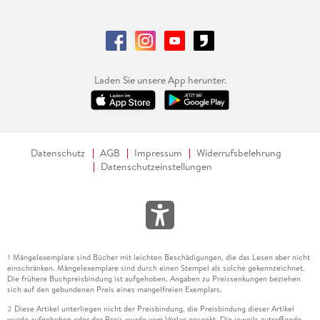
Laden Sie unsere App herunter.
Datenschutz
AGB
Impressum
Widerrufsbelehrung
Datenschutzeinstellungen
Mängelexemplare sind Bücher mit leichten Beschädigungen, die das Lesen aber nicht
1
einschränken. Mängelexemplare sind durch einen Stempel als solche gekennzeichnet.
Die frühere Buchpreisbindung ist aufgehoben. Angaben zu Preissenkungen beziehen
sich auf den gebundenen Preis eines mangelfreien Exemplars.
Diese Artikel unterliegen nicht der Preisbindung, die Preisbindung dieser Artikel
2
wurde aufgehoben oder der Preis wurde vom Verlag gesenkt. Die jeweils zutreffende