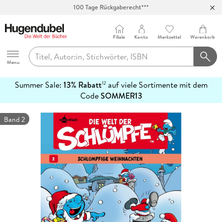
100 Tage Rückgaberecht***
Abholung in über 100 Filialen
Filiale
Konto
Merkzettel
Warenkorb
Hugendubel
Menu
Summer Sale:
13% Rabatt
auf viele Sortimente mit dem
12
mehr
Code
SOMMER13
erfahren
Band 2