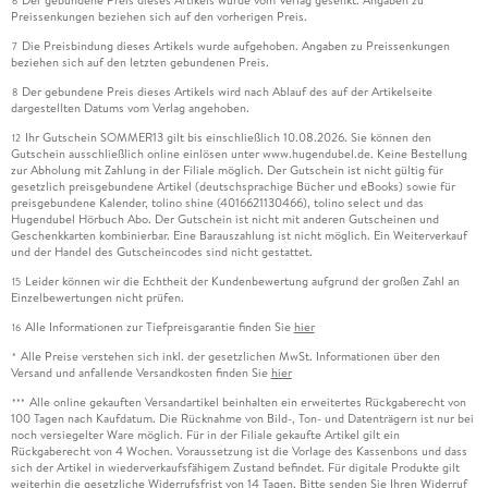
6
Preissenkungen beziehen sich auf den vorherigen Preis.
Die Preisbindung dieses Artikels wurde aufgehoben. Angaben zu Preissenkungen
7
beziehen sich auf den letzten gebundenen Preis.
Der gebundene Preis dieses Artikels wird nach Ablauf des auf der Artikelseite
8
dargestellten Datums vom Verlag angehoben.
Ihr Gutschein SOMMER13 gilt bis einschließlich 10.08.2026. Sie können den
12
Gutschein ausschließlich online einlösen unter www.hugendubel.de. Keine Bestellung
zur Abholung mit Zahlung in der Filiale möglich. Der Gutschein ist nicht gültig für
gesetzlich preisgebundene Artikel (deutschsprachige Bücher und eBooks) sowie für
preisgebundene Kalender, tolino shine (4016621130466), tolino select und das
Hugendubel Hörbuch Abo. Der Gutschein ist nicht mit anderen Gutscheinen und
Geschenkkarten kombinierbar. Eine Barauszahlung ist nicht möglich. Ein Weiterverkauf
und der Handel des Gutscheincodes sind nicht gestattet.
Leider können wir die Echtheit der Kundenbewertung aufgrund der großen Zahl an
15
Einzelbewertungen nicht prüfen.
Alle Informationen zur Tiefpreisgarantie finden Sie
hier
16
Alle Preise verstehen sich inkl. der gesetzlichen MwSt. Informationen über den
*
Versand und anfallende Versandkosten finden Sie
hier
Alle online gekauften Versandartikel beinhalten ein erweitertes Rückgaberecht von
***
100 Tagen nach Kaufdatum. Die Rücknahme von Bild-, Ton- und Datenträgern ist nur bei
noch versiegelter Ware möglich. Für in der Filiale gekaufte Artikel gilt ein
Rückgaberecht von 4 Wochen. Voraussetzung ist die Vorlage des Kassenbons und dass
sich der Artikel in wiederverkaufsfähigem Zustand befindet. Für digitale Produkte gilt
weiterhin die gesetzliche Widerrufsfrist von 14 Tagen. Bitte senden Sie Ihren Widerruf