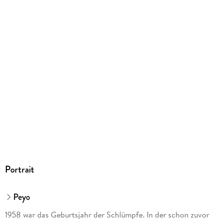
Produktart
EBOOK
Dateiformat
EPUB
ISBN
9783958397842
Portrait
Peyo
1958 war das Geburtsjahr der Schlümpfe. In der schon zuvor