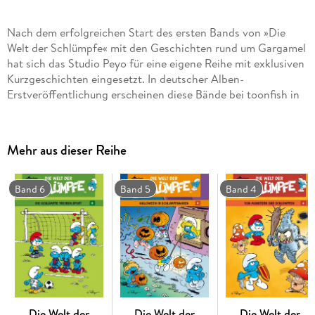
Nach dem erfolgreichen Start des ersten Bands von »Die
Welt der Schlümpfe« mit den Geschichten rund um Gargamel
hat sich das Studio Peyo für eine eigene Reihe mit exklusiven
Kurzgeschichten eingesetzt. In deutscher Alben-
Erstveröffentlichung erscheinen diese Bände bei toonfish in
der Reihe »Welt der Schlümpfe«. Das neue Team im Studio
Peyo hat die Fans sowohl inhaltlich als auch zeichnerisch
mehr als überzeugt. Während der zweite Band der Serie
Mehr aus dieser Reihe
Storys rund um Weihnachten und Winter enthielt, dreht sich
Band 6
Band 5
Band 4
Freut euch also auf die brandneuen Lacher in »Die Welt der
Schlümpfe« Band 7.
Die Welt der
Die Welt der
Die Welt der