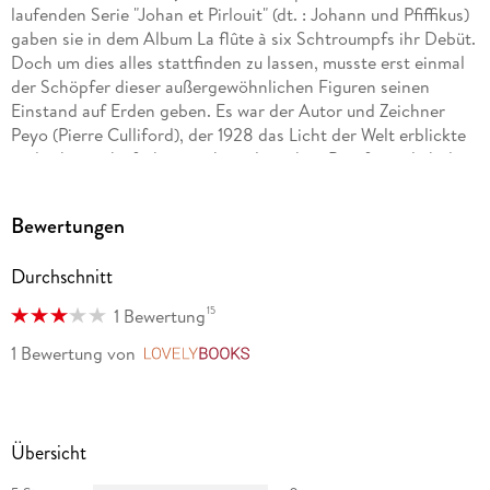
laufenden Serie "Johan et Pirlouit" (dt. : Johann und Pfiffikus)
gaben sie in dem Album La flûte à six Schtroumpfs ihr Debüt.
Doch um dies alles stattfinden zu lassen, musste erst einmal
der Schöpfer dieser außergewöhnlichen Figuren seinen
Einstand auf Erden geben. Es war der Autor und Zeichner
Peyo (Pierre Culliford), der 1928 das Licht der Welt erblickte
und schon sehr früh einen künstlerischen Beruf, nämlich den
des Trickfilm-Zeichners, anstrebte. Nach einem Zeichenkurs
an der Akademie der Künste in Brüsssel wurde er bereits mit
Bewertungen
17 Jahren in den CBA-Studios als Trickzeichner angestellt.
Durchschnitt
Dort lernte er einige - heute ebenfalls berühmte - Talente der
frankobelgischen Comicschule kennen: Morris, den Zeichner
15
1 Bewertung
von Lucky Luke; Franquin, der von Jijé den kleinen Pagen
Spirou übernahm, und später den Büroboten Gaston sowie
1 Bewertung
von
LovelyBooks
das Marsupilami erfand; aber auch realistische Zeichner wie
Eddy Paape (damals Valhardi, später Luc Orient). Als das
Studio zunehmend unter der Konkurrenz der amerikanischen
Trickfilmindustrie zu leiden hatte, wechselte Peyo in die
Übersicht
Werbebranche, verlor aber seinen Traum nie aus den Augen