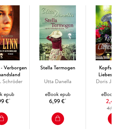
 - Verborgen
Stella Termogen
Kopfsalat und
mandsland
Liebeskummer
. Schröder
Utta Danella
Doris Jannausch
k epub
eBook epub
eBook epub
99 €
6,99 €
2,49 €
*
*
4
4,99 €