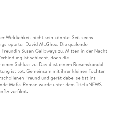
r Wirklichkeit nicht sein könnte. Seit sechs
ungsreporter David McGhee. Die quälende
r Freundin Susan Galloways zu. Mitten in der Nacht
erbindung ist schlecht, doch die
inen Schluss zu: David ist einem Riesenskandal
tung ist tot. Gemeinsam mit ihrer kleinen Tochter
schollenen Freund und gerät dabei selbst ins
nende Mafia-Roman wurde unter dem Titel »NEWS -
nft« verfilmt.