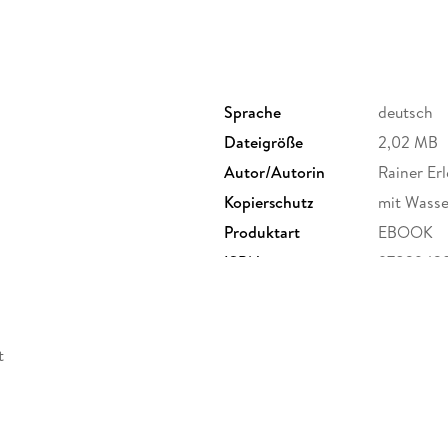
Sprache
deutsch
Dateigröße
2,02 MB
Autor/Autorin
Rainer Erl
Kopierschutz
mit Wasse
Produktart
EBOOK
ISBN
9783943
t