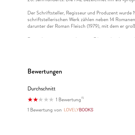
Der Schriftsteller, Regisseur und Produzent wurde
schriftstellerischen Werk zählen neben 14 Romane
darunter der Roman Fleisch (1979), mit dem er gro
Für viele seiner preisgekrönten Filme schrieb er n
Romanfassung. Rainer Erler gilt als einer der bed
Science-Fiction-Filme sowie als Begründer des he
»Wissenschaftsthriller«.
Bewertungen
Insgesamt erhielt er 24 nationale Preise und Auszei
Erzählungen. 2004 wurden ihm für sein Lebenswer
Deutsche Phantastik Preis verliehen.
Durchschnitt
Rainer Erler lebt heute nach wie vor in Oberbayern
15
1 Bewertung
1 Bewertung
von
LovelyBooks