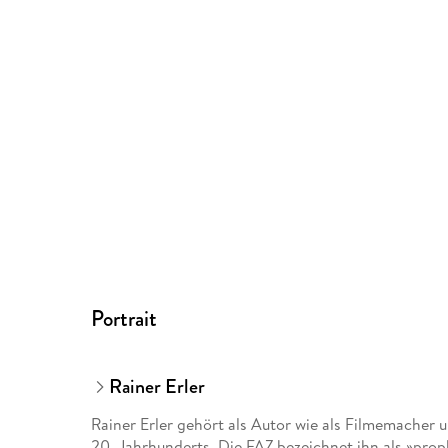
Portrait
Rainer Erler
Rainer Erler gehört als Autor wie als Filmemacher 
20. Jahrhunderts. Die FAZ bezeichnet ihn als »prop