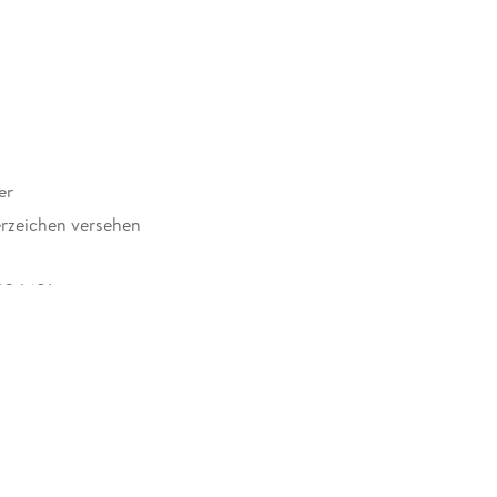
er
rzeichen versehen
824681