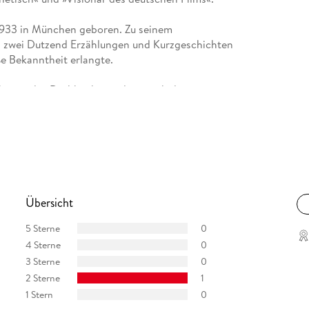
 1933 in München geboren. Zu seinem
n zwei Dutzend Erzählungen und Kurzgeschichten
ße Bekanntheit erlangte.
icht nur das Drehbuch, sondern auch die
eutendsten Filmemacher deutschsprachiger
ute hochpopulären Subgenres
chnungen und vier Literaturpreise für
k das Bundesverdienstkreuz am Bande und der
Übersicht
, überwiegend jedoch in West-Australien.
5 Sterne
0
4 Sterne
0
3 Sterne
0
2 Sterne
1
1 Stern
0