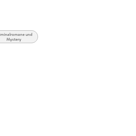
iminalromane und
Mystery