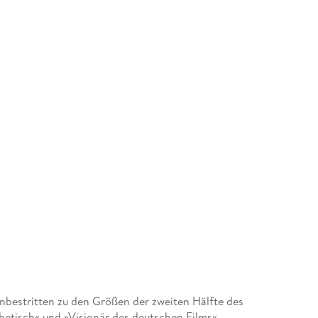
unbestritten zu den Größen der zweiten Hälfte des
hetisch« und »Visionär des deutschen Films«.