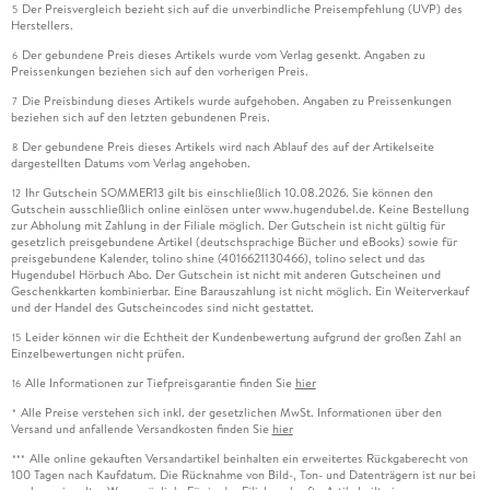
Der Preisvergleich bezieht sich auf die unverbindliche Preisempfehlung (UVP) des
5
Herstellers.
Der gebundene Preis dieses Artikels wurde vom Verlag gesenkt. Angaben zu
6
Preissenkungen beziehen sich auf den vorherigen Preis.
Die Preisbindung dieses Artikels wurde aufgehoben. Angaben zu Preissenkungen
7
beziehen sich auf den letzten gebundenen Preis.
Der gebundene Preis dieses Artikels wird nach Ablauf des auf der Artikelseite
8
dargestellten Datums vom Verlag angehoben.
Ihr Gutschein SOMMER13 gilt bis einschließlich 10.08.2026. Sie können den
12
Gutschein ausschließlich online einlösen unter www.hugendubel.de. Keine Bestellung
zur Abholung mit Zahlung in der Filiale möglich. Der Gutschein ist nicht gültig für
gesetzlich preisgebundene Artikel (deutschsprachige Bücher und eBooks) sowie für
preisgebundene Kalender, tolino shine (4016621130466), tolino select und das
Hugendubel Hörbuch Abo. Der Gutschein ist nicht mit anderen Gutscheinen und
Geschenkkarten kombinierbar. Eine Barauszahlung ist nicht möglich. Ein Weiterverkauf
und der Handel des Gutscheincodes sind nicht gestattet.
Leider können wir die Echtheit der Kundenbewertung aufgrund der großen Zahl an
15
Einzelbewertungen nicht prüfen.
Alle Informationen zur Tiefpreisgarantie finden Sie
hier
16
Alle Preise verstehen sich inkl. der gesetzlichen MwSt. Informationen über den
*
Versand und anfallende Versandkosten finden Sie
hier
Alle online gekauften Versandartikel beinhalten ein erweitertes Rückgaberecht von
***
100 Tagen nach Kaufdatum. Die Rücknahme von Bild-, Ton- und Datenträgern ist nur bei