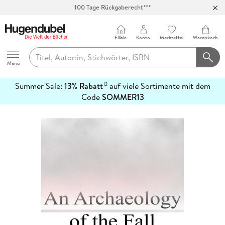
100 Tage Rückgaberecht***
Abholung in über 100 Filialen
Filiale
Konto
Merkzettel
Warenkorb
Hugendubel
Menu
Summer Sale:
13% Rabatt
auf viele Sortimente mit dem
12
mehr
Code
SOMMER13
erfahren