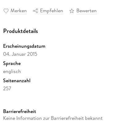
Merken
Empfehlen
Bewerten
Produktdetails
Erscheinungsdatum
04. Januar 2015
Sprache
englisch
Seitenanzahl
257
Dateigröße
0,18 MB
Barrierefreiheit
Autor/Autorin
Keine Information zur Barrierefreiheit bekannt
Razie Mah
Verlag/Hersteller