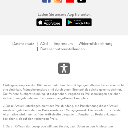
Laden Sie unsere App herunter.
Datenschutz
AGB
Impressum
Widerrufsbelehrung
Datenschutzeinstellungen
Mängelexemplare sind Bücher mit leichten Beschädigungen, die das Lesen aber nicht
1
einschränken. Mängelexemplare sind durch einen Stempel als solche gekennzeichnet.
Die frühere Buchpreisbindung ist aufgehoben. Angaben zu Preissenkungen beziehen
sich auf den gebundenen Preis eines mangelfreien Exemplars.
Diese Artikel unterliegen nicht der Preisbindung, die Preisbindung dieser Artikel
2
wurde aufgehoben oder der Preis wurde vom Verlag gesenkt. Die jeweils zutreffende
Alternative wird Ihnen auf der Artikelseite dargestellt. Angaben zu Preissenkungen
beziehen sich auf den vorherigen Preis.
Durch Öffnen der Leseprobe willigen Sie ein, dass Daten an den Anbieter der
3