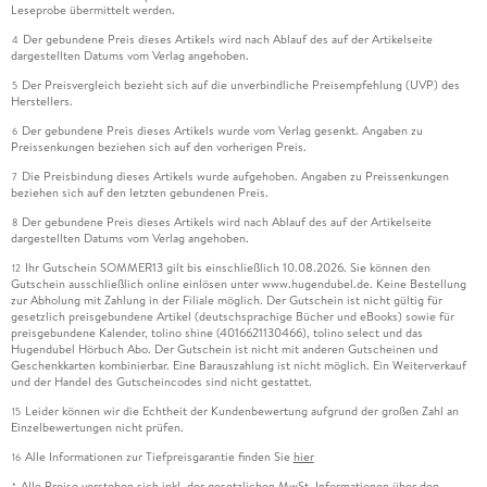
Leseprobe übermittelt werden.
Der gebundene Preis dieses Artikels wird nach Ablauf des auf der Artikelseite
4
dargestellten Datums vom Verlag angehoben.
Der Preisvergleich bezieht sich auf die unverbindliche Preisempfehlung (UVP) des
5
Herstellers.
Der gebundene Preis dieses Artikels wurde vom Verlag gesenkt. Angaben zu
6
Preissenkungen beziehen sich auf den vorherigen Preis.
Die Preisbindung dieses Artikels wurde aufgehoben. Angaben zu Preissenkungen
7
beziehen sich auf den letzten gebundenen Preis.
Der gebundene Preis dieses Artikels wird nach Ablauf des auf der Artikelseite
8
dargestellten Datums vom Verlag angehoben.
Ihr Gutschein SOMMER13 gilt bis einschließlich 10.08.2026. Sie können den
12
Gutschein ausschließlich online einlösen unter www.hugendubel.de. Keine Bestellung
zur Abholung mit Zahlung in der Filiale möglich. Der Gutschein ist nicht gültig für
gesetzlich preisgebundene Artikel (deutschsprachige Bücher und eBooks) sowie für
preisgebundene Kalender, tolino shine (4016621130466), tolino select und das
Hugendubel Hörbuch Abo. Der Gutschein ist nicht mit anderen Gutscheinen und
Geschenkkarten kombinierbar. Eine Barauszahlung ist nicht möglich. Ein Weiterverkauf
und der Handel des Gutscheincodes sind nicht gestattet.
Leider können wir die Echtheit der Kundenbewertung aufgrund der großen Zahl an
15
Einzelbewertungen nicht prüfen.
Alle Informationen zur Tiefpreisgarantie finden Sie
hier
16
Alle Preise verstehen sich inkl. der gesetzlichen MwSt. Informationen über den
*