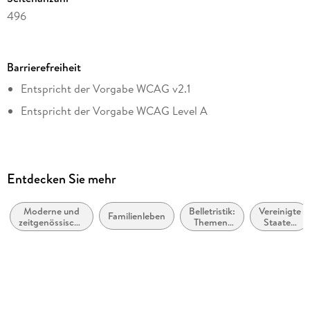
voller Empathie und Humor.
496
Dateigröße
2,83 MB
Barrierefreiheit
Autor/Autorin
Entspricht der Vorgabe WCAG v2.1
Richard Russo
Entspricht der Vorgabe WCAG Level A
Übersetzung
Monika Köpfer
Verlag/Hersteller
DuMont eBooks
Entdecken Sie mehr
Originaltitel
Mohawk
Moderne und
Belletristik:
Vereinigte
Familienleben
zeitgenössische
Themen,
Staaten
Originalsprache
Belletristik:
Stoffe,
von
allgemein und
Motive:
Amerika,
englisch
literarisch
Soziales
USA
Kopierschutz
mit Wasserzeichen versehen
Family Sharing