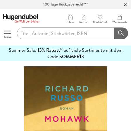
100 Tage Rückgaberecht***
Abholung in über 100 Filialen
Filiale
Konto
Merkzettel
Warenkorb
Hugendubel
Menu
Summer Sale:
13% Rabatt
auf viele Sortimente mit dem
12
mehr
Code
SOMMER13
erfahren