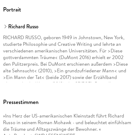
Portrait
Richard Russo
RICHARD RUSSO, geboren 1949 in Johnstown, New York,
studierte Philosophie und Creative Writing und lehrte an
verschiedenen amerikanischen Universitäten. Für >Diese
gottverdammten Träume< (DuMont 2016) erhielt er 2002
den Pulitzerpreis. Bei DuMont erschienen außerdem >Diese
alte Sehnsucht< (2010), >Ein grundzufriedener Mann< und
>Ein Mann der Tat< (beide 2017) sowie der Erzählband
>Immergleiche Wege< (2018), der SPIEGEL-Bestseller
>Jenseits der Erwartungen< (2020), >Sh*tshow< (2020),
>Mittelalte
Pressestimmen
»Ins Herz der US-amerikanischen Kleinstadt führt Richard
Russo in seinem Roman Mohawk - und beleuchtet einfühlsam
die Träume und Alltagszwänge der Bewohner. «