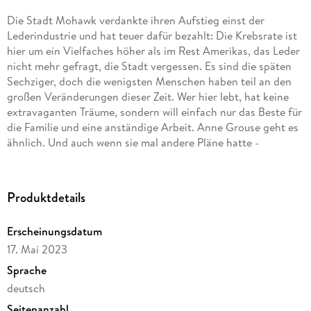
Die Stadt Mohawk verdankte ihren Aufstieg einst der
Lederindustrie und hat teuer dafür bezahlt: Die Krebsrate ist
hier um ein Vielfaches höher als im Rest Amerikas, das Leder
nicht mehr gefragt, die Stadt vergessen. Es sind die späten
Sechziger, doch die wenigsten Menschen haben teil an den
großen Veränderungen dieser Zeit. Wer hier lebt, hat keine
extravaganten Träume, sondern will einfach nur das Beste für
die Familie und eine anständige Arbeit. Anne Grouse geht es
ähnlich. Und auch wenn sie mal andere Pläne hatte -
mittlerweile sieht sie sich an die Stadt gefesselt. Nicht nur
befindet sie sich in einem aussichtslosen Kampf mit ihrer
Mutter um die Pflege ihres kranken Vaters, sie muss sich auch
Produktdetails
um ihren Sohn Randall kümmern, der Schwierigkeiten in der
Schule hat. Zu allem Überfluss droht außerdem die Fehde
Erscheinungsdatum
zwischen ihrer Familie und den mächtigen Gaffneys wieder
17. Mai 2023
aufzuleben. Von ihrem Ex-Mann, einem leidenschaftlichen
Zocker, kann sie keine besondere Unterstützung erwarten.
Sprache
Heimlich träumt sie vom Mann ihrer Cousine, aber Träume
deutsch
kann man sich in Mohawk kaum leisten. Richard Russo hat
Seitenanzahl
mit >Mohawk< eine kluge Gesellschaftsanalyse vorgelegt,