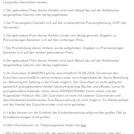
Leseprobe übermittelt werden.
Der gebundene Preis dieses Artikels wird nach Ablauf des auf der Artikelseite
4
dargestellten Datums vom Verlag angehoben.
Der Preisvergleich bezieht sich auf die unverbindliche Preisempfehlung (UVP) des
5
Herstellers.
Der gebundene Preis dieses Artikels wurde vom Verlag gesenkt. Angaben zu
6
Preissenkungen beziehen sich auf den vorherigen Preis.
Die Preisbindung dieses Artikels wurde aufgehoben. Angaben zu Preissenkungen
7
beziehen sich auf den letzten gebundenen Preis.
Der gebundene Preis dieses Artikels wird nach Ablauf des auf der Artikelseite
8
dargestellten Datums vom Verlag angehoben.
Ihr Gutschein SOMMER13 gilt bis einschließlich 10.08.2026. Sie können den
12
Gutschein ausschließlich online einlösen unter www.hugendubel.de. Keine Bestellung
zur Abholung mit Zahlung in der Filiale möglich. Der Gutschein ist nicht gültig für
gesetzlich preisgebundene Artikel (deutschsprachige Bücher und eBooks) sowie für
preisgebundene Kalender, tolino shine (4016621130466), tolino select und das
Hugendubel Hörbuch Abo. Der Gutschein ist nicht mit anderen Gutscheinen und
Geschenkkarten kombinierbar. Eine Barauszahlung ist nicht möglich. Ein Weiterverkauf
und der Handel des Gutscheincodes sind nicht gestattet.
Leider können wir die Echtheit der Kundenbewertung aufgrund der großen Zahl an
15
Einzelbewertungen nicht prüfen.
Alle Informationen zur Tiefpreisgarantie finden Sie
hier
16
Alle Preise verstehen sich inkl. der gesetzlichen MwSt. Informationen über den
*