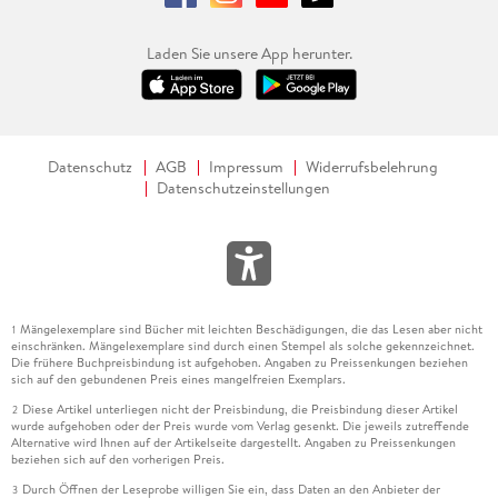
Laden Sie unsere App herunter.
Datenschutz
AGB
Impressum
Widerrufsbelehrung
Datenschutzeinstellungen
Mängelexemplare sind Bücher mit leichten Beschädigungen, die das Lesen aber nicht
1
einschränken. Mängelexemplare sind durch einen Stempel als solche gekennzeichnet.
Die frühere Buchpreisbindung ist aufgehoben. Angaben zu Preissenkungen beziehen
sich auf den gebundenen Preis eines mangelfreien Exemplars.
Diese Artikel unterliegen nicht der Preisbindung, die Preisbindung dieser Artikel
2
wurde aufgehoben oder der Preis wurde vom Verlag gesenkt. Die jeweils zutreffende
Alternative wird Ihnen auf der Artikelseite dargestellt. Angaben zu Preissenkungen
beziehen sich auf den vorherigen Preis.
Durch Öffnen der Leseprobe willigen Sie ein, dass Daten an den Anbieter der
3