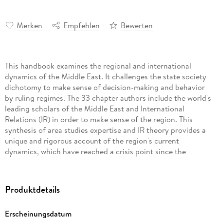
Merken
Empfehlen
Bewerten
This handbook examines the regional and international
dynamics of the Middle East. It challenges the state society
dichotomy to make sense of decision-making and behavior
by ruling regimes. The 33 chapter authors include the world's
leading scholars of the Middle East and International
Relations (IR) in order to make sense of the region. This
synthesis of area studies expertise and IR theory provides a
unique and rigorous account of the region's current
dynamics, which have reached a crisis point since the
beginning of the Arab Spring.
The Middle East has been characterized by volatility for more
Produktdetails
than a century. Although the region attracts significant
scholarly interest, IR theory has rarely been used as a tool to
Erscheinungsdatum
understand events. The constructivist approach in IR