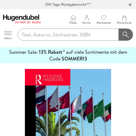
100 Tage Rückgaberecht***
Abholung in über 100 Filialen
Filiale
Konto
Merkzettel
Warenkorb
Hugendubel
Menu
Summer Sale:
13% Rabatt
auf viele Sortimente mit dem
12
mehr
Code
SOMMER13
erfahren