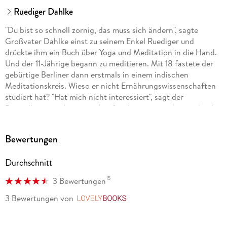
Ruediger Dahlke
"Du bist so schnell zornig, das muss sich ändern", sagte
Großvater Dahlke einst zu seinem Enkel Ruediger und
drückte ihm ein Buch über Yoga und Meditation in die Hand.
Und der 11-Jährige begann zu meditieren. Mit 18 fastete der
gebürtige Berliner dann erstmals in einem indischen
Meditationskreis. Wieso er nicht Ernährungswissenschaften
studiert hat? "Hat mich nicht interessiert", sagt der
Bestsellerautor. Aus einer Arztfamilie stammend, entschied
er sich für Humanmedizin. Als Kind der 68er musste er
dennoch ein wenig rebellieren, verabschiedete sich von der
Bewertungen
klassischen Schulmedizin und wandte sich der
Psychotherapie und alternativen Heilmethoden zu. Heute
Durchschnitt
verfasst er vor allem Bücher und arbeitet als Seminarleiter
und Trainer. Zehn bis zwölf Wochen pro Jahr lebt er in seinem
15
3 Bewertungen
Fasten- und Seminarzentrum in der Südsteiermark.
Ansonsten in der Schweiz oder immer wieder auf Bali. Oder
3 Bewertungen
von
LovelyBooks
auf der Autobahn - wenn er von Vortrag zu Vortrag reist.