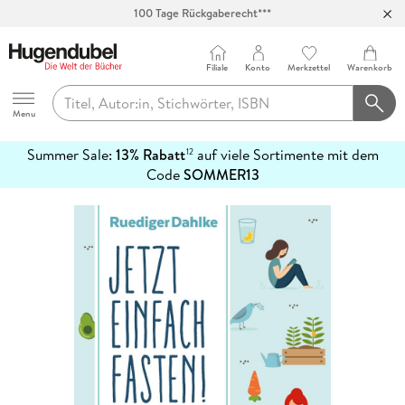
100 Tage Rückgaberecht***
Abholung in über 100 Filialen
Filiale
Konto
Merkzettel
Warenkorb
Hugendubel
Menu
Summer Sale:
13% Rabatt
auf viele Sortimente mit dem
12
mehr
Code
SOMMER13
erfahren