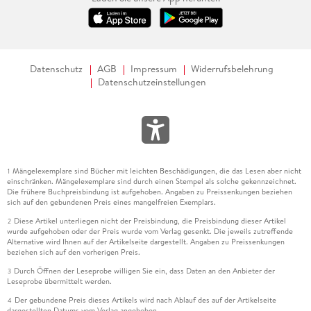
Datenschutz
AGB
Impressum
Widerrufsbelehrung
Datenschutzeinstellungen
Mängelexemplare sind Bücher mit leichten Beschädigungen, die das Lesen aber nicht
1
einschränken. Mängelexemplare sind durch einen Stempel als solche gekennzeichnet.
Die frühere Buchpreisbindung ist aufgehoben. Angaben zu Preissenkungen beziehen
sich auf den gebundenen Preis eines mangelfreien Exemplars.
Diese Artikel unterliegen nicht der Preisbindung, die Preisbindung dieser Artikel
2
wurde aufgehoben oder der Preis wurde vom Verlag gesenkt. Die jeweils zutreffende
Alternative wird Ihnen auf der Artikelseite dargestellt. Angaben zu Preissenkungen
beziehen sich auf den vorherigen Preis.
Durch Öffnen der Leseprobe willigen Sie ein, dass Daten an den Anbieter der
3
Leseprobe übermittelt werden.
Der gebundene Preis dieses Artikels wird nach Ablauf des auf der Artikelseite
4
dargestellten Datums vom Verlag angehoben.