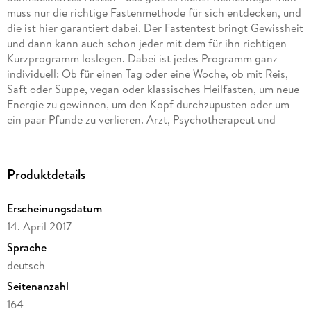
muss nur die richtige Fastenmethode für sich entdecken, und
die ist hier garantiert dabei. Der Fastentest bringt Gewissheit
und dann kann auch schon jeder mit dem für ihn richtigen
Kurzprogramm loslegen. Dabei ist jedes Programm ganz
individuell: Ob für einen Tag oder eine Woche, ob mit Reis,
Saft oder Suppe, vegan oder klassisches Heilfasten, um neue
Energie zu gewinnen, um den Kopf durchzupusten oder um
ein paar Pfunde zu verlieren. Arzt, Psychotherapeut und
Fastenexperte Dr. med. Ruediger Dahlke schwört dabei nicht
auf totalen Verzicht - denn Minestrone mit Lauch, Bohnen
und Paprika, Reis mit frischen Beeren oder grüner Smoothie
Produktdetails
mit Petersilie hören sich nicht gerade wie Fastenrezepte an.
Kein Wunder, hat sich Ruediger Dahlke für seine Rezepte
Erscheinungsdatum
doch Haubenköchin Dorothea Neumayr zur Seite geholt.
14. April 2017
Einfach mal loslegen lautet die Devise - mit den 10
Kurzprogrammen schafft es jeder, den Frühjahrsputz von
Sprache
innen durchzuführen.
deutsch
Seitenanzahl
164