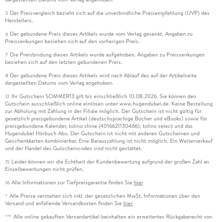
Der Preisvergleich bezieht sich auf die unverbindliche Preisempfehlung (UVP) des
5
Herstellers.
Der gebundene Preis dieses Artikels wurde vom Verlag gesenkt. Angaben zu
6
Preissenkungen beziehen sich auf den vorherigen Preis.
Die Preisbindung dieses Artikels wurde aufgehoben. Angaben zu Preissenkungen
7
beziehen sich auf den letzten gebundenen Preis.
Der gebundene Preis dieses Artikels wird nach Ablauf des auf der Artikelseite
8
dargestellten Datums vom Verlag angehoben.
Ihr Gutschein SOMMER13 gilt bis einschließlich 10.08.2026. Sie können den
12
Gutschein ausschließlich online einlösen unter www.hugendubel.de. Keine Bestellung
zur Abholung mit Zahlung in der Filiale möglich. Der Gutschein ist nicht gültig für
gesetzlich preisgebundene Artikel (deutschsprachige Bücher und eBooks) sowie für
preisgebundene Kalender, tolino shine (4016621130466), tolino select und das
Hugendubel Hörbuch Abo. Der Gutschein ist nicht mit anderen Gutscheinen und
Geschenkkarten kombinierbar. Eine Barauszahlung ist nicht möglich. Ein Weiterverkauf
und der Handel des Gutscheincodes sind nicht gestattet.
Leider können wir die Echtheit der Kundenbewertung aufgrund der großen Zahl an
15
Einzelbewertungen nicht prüfen.
Alle Informationen zur Tiefpreisgarantie finden Sie
hier
16
Alle Preise verstehen sich inkl. der gesetzlichen MwSt. Informationen über den
*
Versand und anfallende Versandkosten finden Sie
hier
Alle online gekauften Versandartikel beinhalten ein erweitertes Rückgaberecht von
***