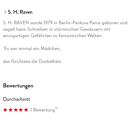
S. H. Raven
S. H. RAVEN wurde 1979 in Berlin-Pankow Pania geboren und
segelt beim Schreiben in stürmischen Gewässern mit
einzigartigen Gefährten zu fantastischen Welten.
"Es war einmal ein Mädchen,
das fürchtete die Dunkelheit.
Da nahm es einen Stift
Bewertungen
Und verjagte alle Schatten
Durchschnitt
mit Wörtern aus Licht."
15
1 Bewertung
Mit ihrer Familie und den Rennmäusen Ben und Schlitzohr
lebt sie glücklich im Trubel der Hauptstadt. Neben ihrer
Arbeit als Logopädin ist sie Inhaberin der Kiez-Buchhandlung