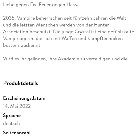
Liebe gegen Eis. Feuer gegen Hass.
2035. Vampire beherrschen seit fünfzehn Jahren die Welt
und die letzten Menschen werden von der Hunter
Association beschützt. Die junge Crystal ist eine gefühlskalte
Vampirjägerin, die sich mit Waffen und Kampftechniken
bestens auskennt.
Wird es ihr gelingen, ihre Akademie zu verteidigen und die
dunklen Vampire aufzuhalten? Löst sie das Geheimnis um den
Hunter Kento, der sie zu hassen scheint? Schmelzen am Ende
die Eiskristalle in ihrem Herzen?
Produktdetails
"Spannend, düster, emotional - Crystal ist eine Heldin, wie ich
Erscheinungsdatum
sie liebe!" Lucie Flebbe, Schriftstellerin
14. Mai 2022
Sprache
deutsch
Seitenanzahl