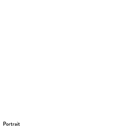
EBOOK
Dateiformat
EPUB
ISBN
9783754653630
Portrait