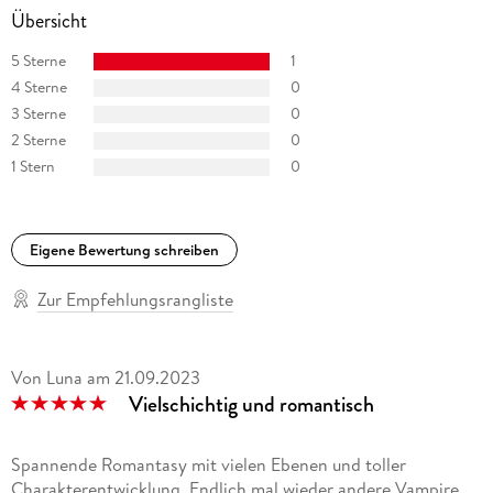
"Die Buchfinken" in Steglitz.
Übersicht
5 Sterne
1
4 Sterne
0
3 Sterne
0
2 Sterne
0
1 Stern
0
Eigene Bewertung schreiben
Zur Empfehlungsrangliste
Von Luna
am
21.09.2023
Vielschichtig und romantisch
Spannende Romantasy mit vielen Ebenen und toller
Charakterentwicklung. Endlich mal wieder andere Vampire