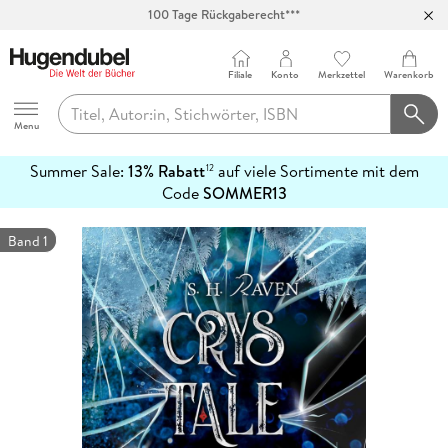
100 Tage Rückgaberecht***
Abholung in über 100 Filialen
Filiale
Konto
Merkzettel
Warenkorb
Hugendubel
Menu
Summer Sale:
13% Rabatt
auf viele Sortimente mit dem
12
mehr
Code
SOMMER13
erfahren
Band 1