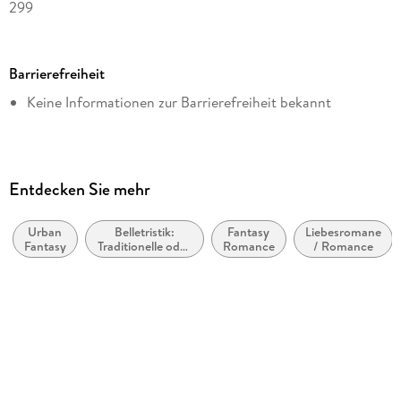
299
Dateigröße
2,34 MB
Barrierefreiheit
Altersempfehlung
Keine Informationen zur Barrierefreiheit bekannt
ab 14 Jahre
Reihe
Crys Tale, 1
Autor/Autorin
Entdecken Sie mehr
S. H. Raven
Urban
Belletristik:
Fantasy
Liebesromane
Verlag/Hersteller
Fantasy
Traditionelle oder
Romance
/ Romance
via tolino media
kulturelle und
wahre
Kopierschutz
Geschichten und
Nacherzählungen
ohne Kopierschutz
Family Sharing
Ja
Produktart