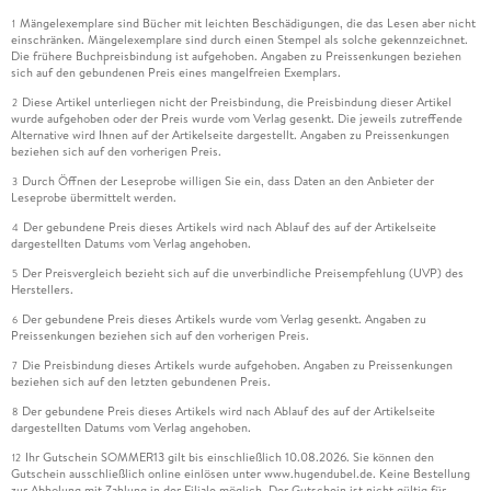
Mängelexemplare sind Bücher mit leichten Beschädigungen, die das Lesen aber nicht
1
einschränken. Mängelexemplare sind durch einen Stempel als solche gekennzeichnet.
Die frühere Buchpreisbindung ist aufgehoben. Angaben zu Preissenkungen beziehen
sich auf den gebundenen Preis eines mangelfreien Exemplars.
Diese Artikel unterliegen nicht der Preisbindung, die Preisbindung dieser Artikel
2
wurde aufgehoben oder der Preis wurde vom Verlag gesenkt. Die jeweils zutreffende
Alternative wird Ihnen auf der Artikelseite dargestellt. Angaben zu Preissenkungen
beziehen sich auf den vorherigen Preis.
Durch Öffnen der Leseprobe willigen Sie ein, dass Daten an den Anbieter der
3
Leseprobe übermittelt werden.
Der gebundene Preis dieses Artikels wird nach Ablauf des auf der Artikelseite
4
dargestellten Datums vom Verlag angehoben.
Der Preisvergleich bezieht sich auf die unverbindliche Preisempfehlung (UVP) des
5
Herstellers.
Der gebundene Preis dieses Artikels wurde vom Verlag gesenkt. Angaben zu
6
Preissenkungen beziehen sich auf den vorherigen Preis.
Die Preisbindung dieses Artikels wurde aufgehoben. Angaben zu Preissenkungen
7
beziehen sich auf den letzten gebundenen Preis.
Der gebundene Preis dieses Artikels wird nach Ablauf des auf der Artikelseite
8
dargestellten Datums vom Verlag angehoben.
Ihr Gutschein SOMMER13 gilt bis einschließlich 10.08.2026. Sie können den
12
Gutschein ausschließlich online einlösen unter www.hugendubel.de. Keine Bestellung
zur Abholung mit Zahlung in der Filiale möglich. Der Gutschein ist nicht gültig für